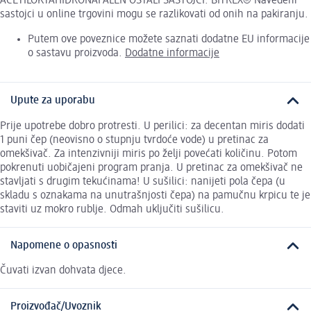
ACETILOKTAHIDRONAFALEN OSTALI SASTOJCI: BITREX® Navedeni
sastojci u online trgovini mogu se razlikovati od onih na pakiranju.
Putem ove poveznice možete saznati dodatne EU informacije
o sastavu proizvoda.
Dodatne informacije
Upute za uporabu
Prije upotrebe dobro protresti. U perilici: za decentan miris dodati
1 puni čep (neovisno o stupnju tvrdoće vode) u pretinac za
omekšivač. Za intenzivniji miris po želji povećati količinu. Potom
pokrenuti uobičajeni program pranja. U pretinac za omekšivač ne
stavljati s drugim tekućinama! U sušilici: nanijeti pola čepa (u
skladu s oznakama na unutrašnjosti čepa) na pamučnu krpicu te je
staviti uz mokro rublje. Odmah uključiti sušilicu.
Napomene o opasnosti
Čuvati izvan dohvata djece.
Proizvođač/Uvoznik