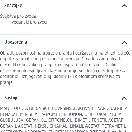
Značajke
Svojstva proizvoda:
veganski proizvod
Upozorenja
Obratiti pozornost na upute o pranju i održavanju na etiketi odjeće
i upute za upotrebu proizvođača uređaja. Čuvati izvan dohvata
djece. Nakon svakog pranja ruke isprati u čistoj vodi. Osobe s
oštećenom ili osjetljivom kožom moraju se strogo držatiupute za
doziranje i izbjegavati dulji dodir ruku s otopinom sredstva za
pranje
Sastojci
MANJE OD 5 % NEIONSKIH POVRŠINSKI AKTIVNIH TVARI, NATRIJEV
BENZOAT, MIRISI. ALFA-IZOMETILNI IONON, ULJE EUKALIPTUSA
GLOBULUSA, GERANIOL, CITRONELOL, DIMETIL FENETIL ACETAT,
GERANIL ACETAT, HEKSIL CINAMAL, LINALIL ACETAT, TETRAMETIL