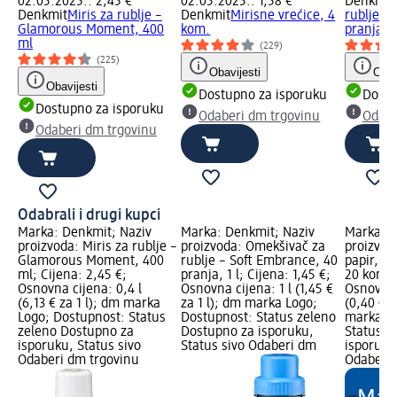
02.05.2025.: 2,45 €
02.05.2025.: 1,58 €
Denkmit
Denkmit
Miris za rublje –
Denkmit
Mirisne vrećice, 4
rublje –
Glamorous Moment, 400
kom.
pranja, 1
ml
(229)
(225)
Obavijesti
Obav
Obavijesti
Dostupno za isporuku
Dostu
Dostupno za isporuku
Odaberi dm trgovinu
Odabe
Odaberi dm trgovinu
Odabrali i drugi kupci
Marka: Denkmit; Naziv
Marka: Denkmit; Naziv
Marka: S
proizvoda: Miris za rublje –
proizvoda: Omekšivač za
proizvoda
Glamorous Moment, 400
rublje – Soft Embrance, 40
papir, 3-s
ml; Cijena: 2,45 €;
pranja, 1 l; Cijena: 1,45 €;
20 kom.; 
Osnovna cijena: 0,4 l
Osnovna cijena: 1 l (1,45 €
Osnovna 
(6,13 € za 1 l); dm marka
za 1 l); dm marka Logo;
(0,40 € 
Logo; Dostupnost: Status
Dostupnost: Status zeleno
marka Lo
zeleno Dostupno za
Dostupno za isporuku,
Status z
isporuku, Status sivo
Status sivo Odaberi dm
isporuku
Odaberi dm trgovinu
Odaberi 