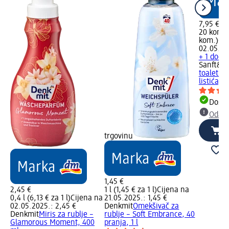
7,95 €
20 kom. 
kom.)
Cij
02.05.20
+ 1 dodat
Sanft&Si
toaletni 
listića, 
Dostu
Odabe
trgovinu
1,45 €
2,45 €
1 l (1,45 € za 1 l)
Cijena na
0,4 l (6,13 € za 1 l)
Cijena na
21.05.2025.: 1,45 €
02.05.2025.: 2,45 €
Denkmit
Omekšivač za
Denkmit
Miris za rublje –
rublje – Soft Embrance, 40
Glamorous Moment, 400
pranja, 1 l