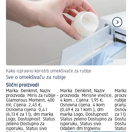
Kako ispravno koristiti omekšivače za rublje
Za 
Sve o omekšivaču za rublje
Pr
Slični proizvodi
Marka: Denkmit; Naziv
Marka: Denkmit; Naziv
Marka: D
proizvoda: Miris za rublje –
proizvoda: Mirisne vrećice,
proizvod
Glamorous Moment, 400
4 kom.; Cijena: 1,95 €;
rublje –
ml; Cijena: 2,45 €;
Osnovna cijena: 4 kom.
pranja, 1
Osnovna cijena: 0,4 l
(0,49 € za 1 kom.); dm
Osnovna c
(6,13 € za 1 l); dm marka
marka Logo; Dostupnost:
za 1 l);
Logo; Dostupnost: Status
Status zeleno Dostupno za
Dostupno
zeleno Dostupno za
isporuku, Status sivo
Dostupno
isporuku, Status sivo
Odaberi dm trgovinu
Status s