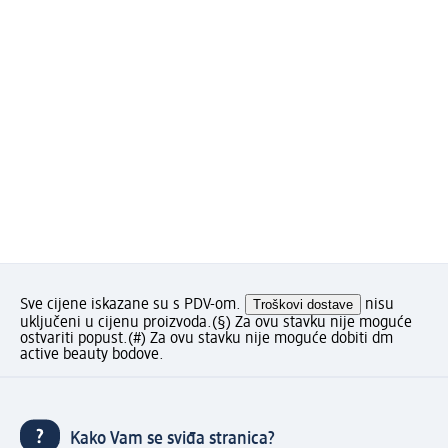
Sve cijene iskazane su s PDV-om.
Troškovi dostave
nisu
uključeni u cijenu proizvoda.
(§) Za ovu stavku nije moguće
ostvariti popust.
(#) Za ovu stavku nije moguće dobiti dm
active beauty bodove.
Kako Vam se sviđa stranica?