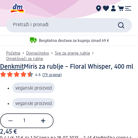
Pretraži i pronađi
Besplatna dostava za kupnju iznad 49 €
Početna
Domaćinstvo
Sve za pranje rublja
Omekšivači za rublje
Denkmit
Miris za rublje – Floral Whisper, 400 ml
4.6
(
79 ocjena
)
veganski proizvod
veganski proizvod
2,45 €