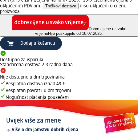
0,4 l (6,13 € za 1 l)
Cijena na 18.07.2025.: 2,45 €
Jedinična cijena s
uključenim PDV-om.
Troškovi dostave
nisu uključeni u cijenu
proizvoda.
Dobre cijene u svako
vrijeme
Nije poskupjelo od 18.07.2025.
Dodaj u košaricu
Dostupno za isporuku
Standardna dostava 2-3 radna dana
Nije dostupno u dm trgovinama
Besplatna dostava iznad 49 €
Besplatan povrat i u dm trgovini
Mogućnost plaćanja pouzećem
Uvijek više za mene
Više o dm jamstvu dobrih cijena