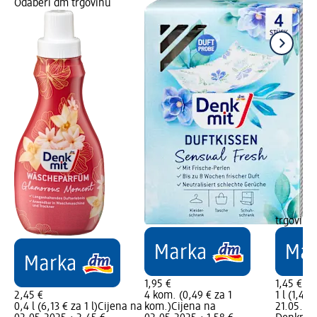
Odaberi dm trgovinu
trgovinu
1,95 €
1,45 €
2,45 €
4 kom. (0,49 € za 1
1 l (1,45 
0,4 l (6,13 € za 1 l)
Cijena na
kom.)
Cijena na
21.05.202