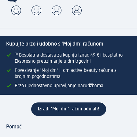
Kupujte brzo i udobno s 'Moj dm' računom
⁽¹⁾ Besplatna dostava za kupnju iznad 49 € i besplatno
Ekspresno preuzimanje u dm trgovini
Povezivanje 'Moj dm' i dm active beauty računa s
brojnim pogodnostima
Brzo i jednostavno upravljanje narudžbama
Izradi 'Moj dm' račun odmah!
Pomoć