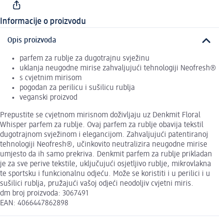
Informacije o proizvodu
Opis proizvoda
parfem za rublje za dugotrajnu svježinu
uklanja neugodne mirise zahvaljujući tehnologiji Neofresh®
s cvjetnim mirisom
pogodan za perilicu i sušilicu rublja
veganski proizvod
Prepustite se cvjetnom mirisnom doživljaju uz Denkmit Floral
Whisper parfem za rublje. Ovaj parfem za rublje obavija tekstil
dugotrajnom svježinom i elegancijom. Zahvaljujući patentiranoj
tehnologiji Neofresh®, učinkovito neutralizira neugodne mirise
umjesto da ih samo prekriva. Denkmit parfem za rublje prikladan
je za sve perive tekstile, uključujući osjetljivo rublje, mikrovlakna
te sportsku i funkcionalnu odjeću. Može se koristiti i u perilici i u
sušilici rublja, pružajući vašoj odjeći neodoljiv cvjetni miris.
dm broj proizvoda: 3067491
EAN: 4066447862898