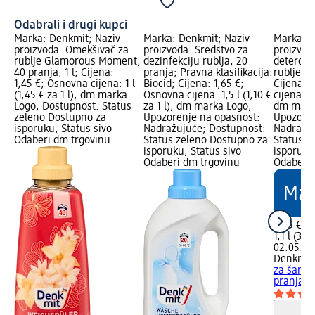
Odabrali i drugi kupci
Marka: Denkmit; Naziv
Marka: Denkmit; Naziv
Marka: D
proizvoda: Omekšivač za
proizvoda: Sredstvo za
proizvod
rublje Glamorous Moment,
dezinfekciju rublja, 20
deterdže
40 pranja, 1 l; Cijena:
pranja; Pravna klasifikacija:
rublje, 2
1,45 €; Osnovna cijena: 1 l
Biocid; Cijena: 1,65 €;
Cijena: 
(1,45 € za 1 l); dm marka
Osnovna cijena: 1,5 l (1,10 €
cijena: 1,
Logo; Dostupnost: Status
za 1 l); dm marka Logo;
dm mark
zeleno Dostupno za
Upozorenje na opasnost:
Upozoren
isporuku, Status sivo
Nadražujuće; Dostupnost:
Nadražuj
Odaberi dm trgovinu
Status zeleno Dostupno za
Status z
isporuku, Status sivo
isporuku
Odaberi dm trgovinu
Odaberi 
3,95 €
1,1 l (3,5
02.05.20
Denkmit
za šaren
pranja, 1,