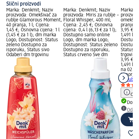
Slični proizvodi
Marka: Denkmit; Naziv
Marka: Denkmit; Naziv
Marka: L
proizvoda: Omekšivač za
proizvoda: Miris za rublje –
proizvod
rublje Glamorous Moment,
Floral Whisper, 400 ml;
omekšiva
40 pranja, 1 l; Cijena:
Cijena: 2,45 €; Osnovna
pranje, 1
1,45 €; Osnovna cijena: 1 l
cijena: 0,4 l (6,13 € za 1 l);
3,95 €; 
(1,45 € za 1 l); dm marka
Dostupno samo online
1,491 l (2
Logo; Dostupnost: Status
Logo, dm marka Logo;
Dostupno
zeleno Dostupno za
Dostupnost: Status zeleno
Dostupno
isporuku, Status sivo
Dostupno za isporuku,
Status s
Odaberi dm trgovinu
Status crveno Sve dm
trgovinu
3,95 €
1,491 l (2
na 02.05
Lenor
Sen
za rublje
Obav
Dostu
Odabe