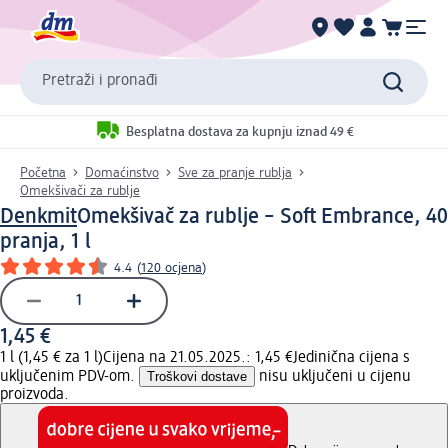
Pretraži i pronađi
Besplatna dostava za kupnju iznad 49 €
Početna
Domaćinstvo
Sve za pranje rublja
Omekšivači za rublje
Denkmit
Omekšivač za rublje – Soft Embrance, 40
pranja, 1 l
4.4
(
120 ocjena
)
1,45 €
1 l (1,45 € za 1 l)
Cijena na 21.05.2025.: 1,45 €
Jedinična cijena s
uključenim PDV-om.
Troškovi dostave
nisu uključeni u cijenu
proizvoda.