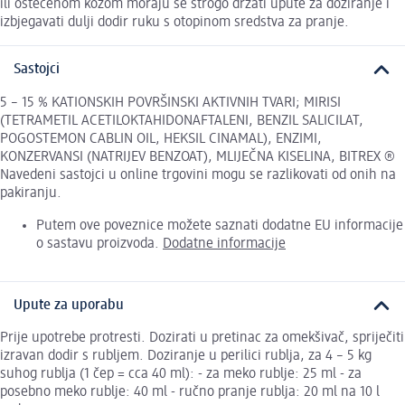
ili oštećenom kožom moraju se strogo držati upute za doziranje i
izbjegavati dulji dodir ruku s otopinom sredstva za pranje.
Sastojci
5 – 15 % KATIONSKIH POVRŠINSKI AKTIVNIH TVARI; MIRISI
(TETRAMETIL ACETILOKTAHIDONAFTALENI, BENZIL SALICILAT,
POGOSTEMON CABLIN OIL, HEKSIL CINAMAL), ENZIMI,
KONZERVANSI (NATRIJEV BENZOAT), MLIJEČNA KISELINA, BITREX ®
Navedeni sastojci u online trgovini mogu se razlikovati od onih na
pakiranju.
Putem ove poveznice možete saznati dodatne EU informacije
o sastavu proizvoda.
Dodatne informacije
Upute za uporabu
Prije upotrebe protresti. Dozirati u pretinac za omekšivač, spriječiti
izravan dodir s rubljem. Doziranje u perilici rublja, za 4 – 5 kg
suhog rublja (1 čep = cca 40 ml): - za meko rublje: 25 ml - za
posebno meko rublje: 40 ml - ručno pranje rublja: 20 ml na 10 l