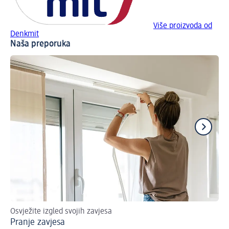
Više proizvoda od
Denkmit
Naša preporuka
Osvježite izgled svojih zavjesa
Za 
Pranje zavjesa
Pr