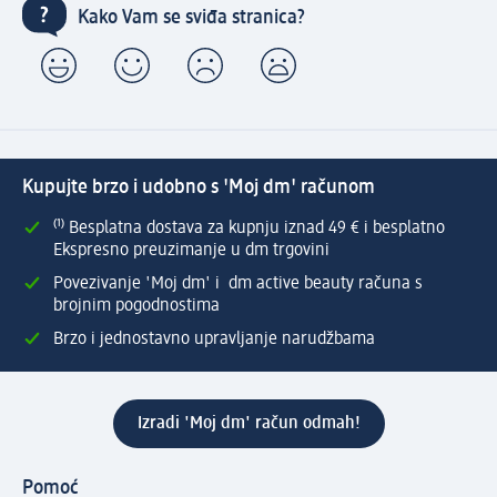
Kako Vam se sviđa stranica?
Kupujte brzo i udobno s 'Moj dm' računom
⁽¹⁾ Besplatna dostava za kupnju iznad 49 € i besplatno
Ekspresno preuzimanje u dm trgovini
Povezivanje 'Moj dm' i dm active beauty računa s
brojnim pogodnostima
Brzo i jednostavno upravljanje narudžbama
Izradi 'Moj dm' račun odmah!
Pomoć