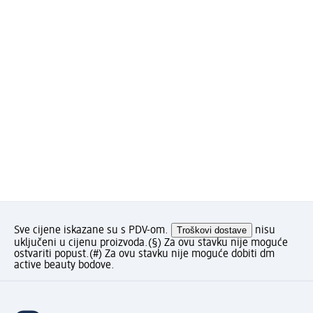
Sve cijene iskazane su s PDV-om.
Troškovi dostave
nisu
uključeni u cijenu proizvoda.
(§) Za ovu stavku nije moguće
ostvariti popust.
(#) Za ovu stavku nije moguće dobiti dm
active beauty bodove.