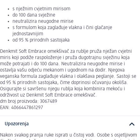
s nježnim cvjetnim mirisom
do 100 dana svježine
neutralizira neugodne mirise
s formulom koja zaglađuje vlakna i čini glačanje
jednostavnijim
od 95 % prirodnih sastojaka
Denkmit Soft Embrace omekšivač za rublje pruža nježan cvjetni
miris koji podiže raspoloženje i pruža dugotrajnu svježinu koja
može potrajati i do 100 dana. Neutralizira neugodne mirise i
ostavlja vašu odjeću mekanom i ugodnom na dodir. Njegova
veganska formula zaglađuje vlakna i olakšava peglanje. Sastoji se
od 95 % prirodnih sastojaka, čime doprinosi očuvanju okoliša.
Osigurajte si savršenu njegu rublja koja kombinira mekoću i
održivost uz Denkmit Soft Embrace omekšivač.
dm broj proizvoda: 3067489
EAN: 4066447861297
Upozorenja
Nakon svakog pranja ruke isprati u čistoj vodi. Osobe s osjetljivom