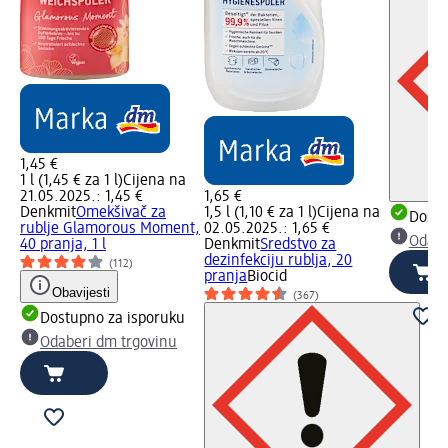
1,45 €
1 l (1,45 € za 1 l)
Cijena na
21.05.2025.: 1,45 €
1,65 €
Denkmit
Omekšivač za
1,5 l (1,10 € za 1 l)
Cijena na
Dostu
rublje Glamorous Moment,
02.05.2025.: 1,65 €
Odabe
40 pranja, 1 l
Denkmit
Sredstvo za
dezinfekciju rublja, 20
(112)
pranja
Biocid
Obavijesti
(367)
Dostupno za isporuku
Odaberi dm trgovinu