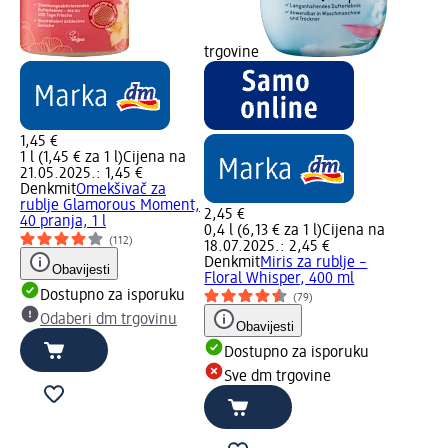
trgovine
1,45 €
1 l (1,45 € za 1 l)
Cijena na
21.05.2025.: 1,45 €
Denkmit
Omekšivač za
rublje Glamorous Moment,
2,45 €
40 pranja, 1 l
0,4 l (6,13 € za 1 l)
Cijena na
(112)
18.07.2025.: 2,45 €
Denkmit
Miris za rublje –
Obavijesti
Floral Whisper, 400 ml
Dostupno za isporuku
(79)
Odaberi dm trgovinu
Obavijesti
Dostupno za isporuku
Sve dm trgovine