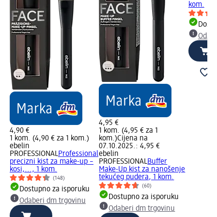
kom.
Dostu
Odabe
4,95 €
4,90 €
1 kom. (4,95 € za 1
1 kom. (4,90 € za 1 kom.)
kom.)
Cijena na
ebelin
07.10.2025.: 4,95 €
PROFESSIONAL
Professional
ebelin
precizni kist za make-up –
PROFESSIONAL
Buffer
kosi,..., 1 kom.
Make-Up kist za nanošenje
tekućeg pudera, 1 kom.
(148)
(60)
Dostupno za isporuku
Dostupno za isporuku
Odaberi dm trgovinu
Odaberi dm trgovinu