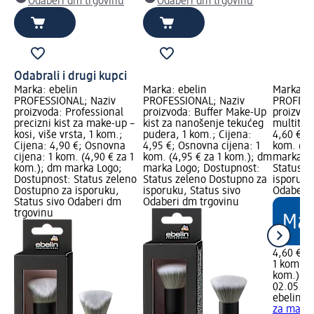
Odaberi dm trgovinu
Odaberi dm trgovinu
Odabrali i drugi kupci
Marka: ebelin
Marka: ebelin
Marka: e
PROFESSIONAL; Naziv
PROFESSIONAL; Naziv
PROFESS
proizvoda: Professional
proizvoda: Buffer Make-Up
proizvod
precizni kist za make-up –
kist za nanošenje tekućeg
multitask
kosi, više vrsta, 1 kom.;
pudera, 1 kom.; Cijena:
4,60 €; 
Cijena: 4,90 €; Osnovna
4,95 €; Osnovna cijena: 1
kom. (4,
cijena: 1 kom. (4,90 € za 1
kom. (4,95 € za 1 kom.); dm
marka Lo
kom.); dm marka Logo;
marka Logo; Dostupnost:
Status z
Dostupnost: Status zeleno
Status zeleno Dostupno za
isporuku
Dostupno za isporuku,
isporuku, Status sivo
Odaberi 
Status sivo Odaberi dm
Odaberi dm trgovinu
trgovinu
4,60 €
1 kom. (4
kom.)
Cij
02.05.20
ebelin 
za make-