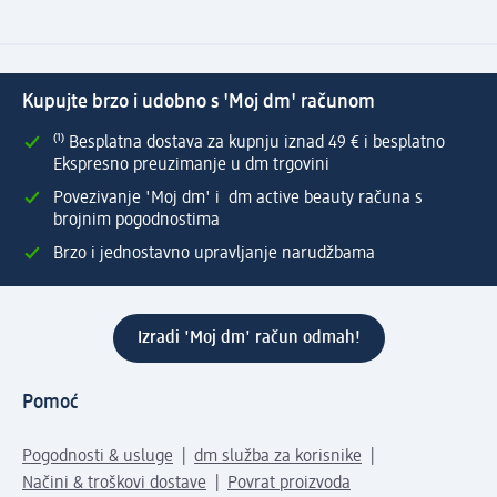
Kupujte brzo i udobno s 'Moj dm' računom
⁽¹⁾ Besplatna dostava za kupnju iznad 49 € i besplatno
Ekspresno preuzimanje u dm trgovini
Povezivanje 'Moj dm' i dm active beauty računa s
brojnim pogodnostima
Brzo i jednostavno upravljanje narudžbama
Izradi 'Moj dm' račun odmah!
Pomoć
Pogodnosti & usluge
dm služba za korisnike
Načini & troškovi dostave
Povrat proizvoda