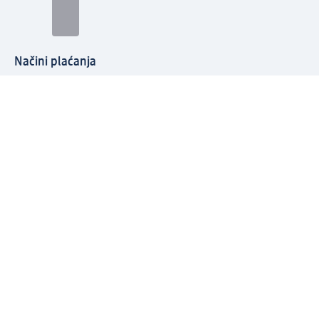
Načini plaćanja
Povežite se s nama