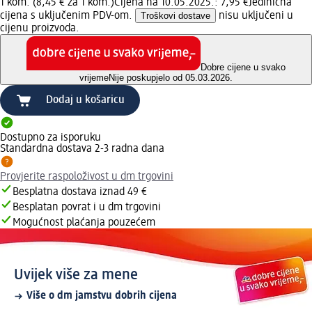
1 kom. (8,45 € za 1 kom.)
Cijena na 10.05.2025.: 7,95 €
Jedinična
cijena s uključenim PDV-om.
Troškovi dostave
nisu uključeni u
cijenu proizvoda.
Dobre cijene u svako
vrijeme
Nije poskupjelo od 05.03.2026.
Dodaj u košaricu
Dostupno za isporuku
Standardna dostava 2-3 radna dana
Provjerite raspoloživost u dm trgovini
Besplatna dostava iznad 49 €
Besplatan povrat i u dm trgovini
Mogućnost plaćanja pouzećem
Uvijek više za mene
Više o dm jamstvu dobrih cijena