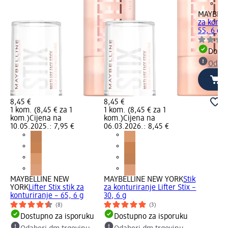
MAYBELL
za kontur
55, 6 g
Dostu
Odabe
8,45 €
8,45 €
1 kom. (8,45 € za 1
1 kom. (8,45 € za 1
kom.)
Cijena na
kom.)
Cijena na
10.05.2025.: 7,95 €
06.03.2026.: 8,45 €
MAYBELLINE NEW
MAYBELLINE NEW YORK
Stik
YORK
Lifter Stix stik za
za konturiranje Lifter Stix –
konturiranje – 65, 6 g
30, 6 g
(8)
(3)
Dostupno za isporuku
Dostupno za isporuku