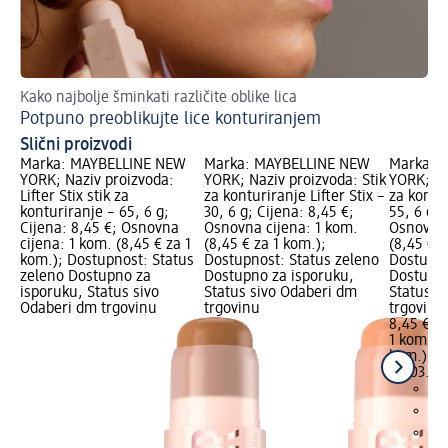
Kako najbolje šminkati različite oblike lica
Potpuno preoblikujte lice konturiranjem
Slični proizvodi
Marka: MAYBELLINE NEW
Marka: MAYBELLINE NEW
Marka: 
YORK; Naziv proizvoda:
YORK; Naziv proizvoda: Stik
YORK; Na
Lifter Stix stik za
za konturiranje Lifter Stix –
za kontur
konturiranje – 65, 6 g;
30, 6 g; Cijena: 8,45 €;
55, 6 g; 
Cijena: 8,45 €; Osnovna
Osnovna cijena: 1 kom.
Osnovna 
cijena: 1 kom. (8,45 € za 1
(8,45 € za 1 kom.);
(8,45 € z
kom.); Dostupnost: Status
Dostupnost: Status zeleno
Dostupno
zeleno Dostupno za
Dostupno za isporuku,
Dostupno
isporuku, Status sivo
Status sivo Odaberi dm
Status s
Odaberi dm trgovinu
trgovinu
trgovinu
8,45 €
1 kom. (8
kom.)
Cij
06.03.20