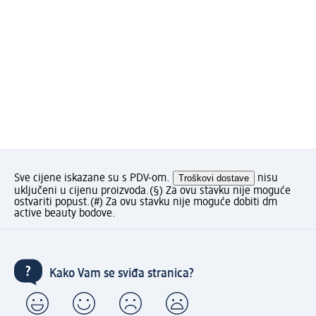
Sve cijene iskazane su s PDV-om.
Troškovi dostave
nisu
uključeni u cijenu proizvoda.
(§) Za ovu stavku nije moguće
ostvariti popust.
(#) Za ovu stavku nije moguće dobiti dm
active beauty bodove.
Kako Vam se sviđa stranica?