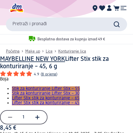
Pretraži i pronađi
Besplatna dostava za kupnju iznad 49 €
Početna
Make up
Lice
Konturiranje lica
MAYBELLINE NEW YORK
Lifter Stix stik za
konturiranje – 45, 6 g
4.9
(
8 ocjena
)
Boja
Stik za konturiranje Lifter Stix – 55
Stik za konturiranje Lifter Stix – 30
Lifter Stix stik za konturiranje – 65
Lifter Stix stik za konturiranje – 45
8,45 €