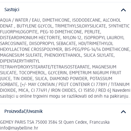
Sastojci
AQUA / WATER / EAU, DIMETHICONE, ISODODECANE, ALCOHOL
DENAT., BUTYLENE GLYCOL, TRIMETHYLSILOXYSILICATE, SYNTHETIC
FLUORPHLOGOPITE, PEG-10 DIMETHICONE, PERLITE,
DISTEARDIMONIUM HECTORITE, NYLON-12, ISOPROPYL LAUROYL
SARCOSINATE, DIISOPROPYL SEBACATE, HDI/TRIMETHYLOL
HEXYLLACTONE CROSSPOLYMER, BIS-PEG/PPG-14/14 DIMETHICONE,
MAGNESIUM SULFATE, PHENOXYETHANOL, SILICA SILYLATE,
DIPENTAERYTHRITYL
TETRAHYDROXYSTEARATE/TETRAISOSTEARATE, MAGNESIUM
SILICATE, TOCOPHEROL, GLYCERIN, EMPETRUM NIGRUM FRUIT
JUICE, TIN OXIDE, SILICA, DIAMOND POWDER, POTASSIUM
SORBATE, [+/- MAY CONTAIN / PEUT CONTENIR CI 77891 / TITANIUM
DIOXIDE, MICA, CI 77491 / IRON OXIDES, CI 15850 / RED 6] Navedeni
sastojci u online trgovini mogu se razlikovati od onih na pakiranju.
Proizvođač/Uvoznik
GEMEY PARIS TSA 75000 3584 St Quen Cedex, Francuska
info@maybelline.hr