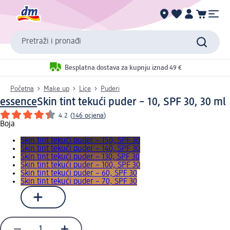
Pretraži i pronađi
Besplatna dostava za kupnju iznad 49 €
Početna
Make up
Lice
Puderi
essence
Skin tint tekući puder – 10, SPF 30, 30 ml
4.2
(
146 ocjena
)
Boja
Skin tint tekući puder – 150, SPF 30
Skin tint tekući puder – 140, SPF 30
Skin tint tekući puder – 130, SPF 30
Skin tint tekući puder – 100, SPF 30
Skin tint tekući puder – 60, SPF 30
Skin tint tekući puder – 70, SPF 30