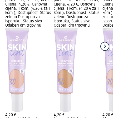
puder – 30, SPF 30, 30 ml;
puder – 50, SPF 30, 30 ml;
puder – 
Cijena: 4,20 €; Osnovna
Cijena: 4,20 €; Osnovna
Cijena: 
cijena: 1 kom. (4,20 € za 1
cijena: 1 kom. (4,20 € za 1
cijena: 1
kom.); Dostupnost: Status
kom.); Dostupnost: Status
kom.); D
zeleno Dostupno za
zeleno Dostupno za
zeleno D
isporuku, Status sivo
isporuku, Status sivo
isporuku
Odaberi dm trgovinu
Odaberi dm trgovinu
Odaberi 
4,20 €
4,20 €
4,20 €