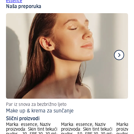
essence
Naša preporuka
Par iz snova za bezbrižno ljeto
Te
Make up & krema za sunčanje
Zn
Slični proizvodi
Marka: essence; Naziv
Marka: essence; Naziv
Marka: e
proizvoda: Skin tint tekući
proizvoda: Skin tint tekući
proizvoda