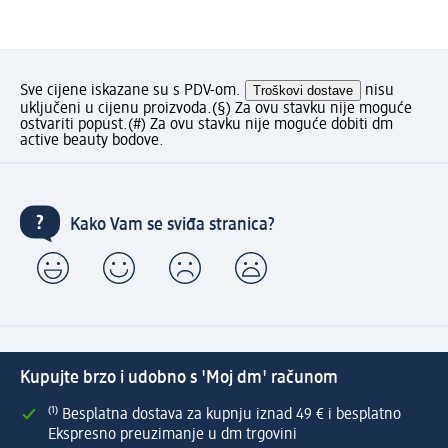
Sve cijene iskazane su s PDV-om.
Troškovi dostave
nisu
uključeni u cijenu proizvoda.
(§) Za ovu stavku nije moguće
ostvariti popust.
(#) Za ovu stavku nije moguće dobiti dm
active beauty bodove.
Kako Vam se sviđa stranica?
Kupujte brzo i udobno s 'Moj dm' računom
⁽¹⁾ Besplatna dostava za kupnju iznad 49 € i besplatno
Ekspresno preuzimanje u dm trgovini