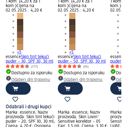
1 kom. (4,20 € za 1
1 kom. (4,20 € za 1
1 kom. (4
kom.)
Cijena na
kom.)
Cijena na
kom.)
Cij
02.05.2025.: 4,20 €
02.05.2025.: 4,20 €
02.05.20
+5
+5
+5
essence
Skin tint tekući
essence
Skin tint tekući
essence
puder – 30, SPF 30, 30 ml
puder – 50, SPF 30, 30 ml
puder – 
(177)
(93)
Dostupno za isporuku
Dostupno za isporuku
Dostu
Odaberi dm trgovinu
Odaberi dm trgovinu
Odabe
Odabrali i drugi kupci
Marka: essence; Naziv
Marka: essence; Naziv
Marka: e
proizvoda: Skin tint tekući
proizvoda: Skin Lovin'
proizvod
puder – 20, SPF 30, 30 ml;
Sensitive korektor – 05
Sensitive
Cijena: 4,20 €; Osnovna
Fair, 3,5 ml; Cijena: 3,10 €;
Light, 3,