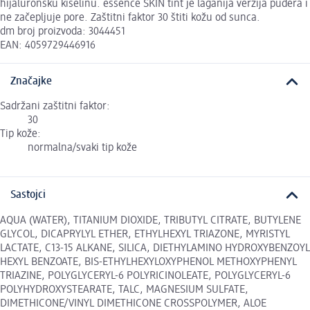
hijaluronsku kiselinu. essence SKIN tint je laganija verzija pudera i
ne začepljuje pore. Zaštitni faktor 30 štiti kožu od sunca.
dm broj proizvoda: 3044451
EAN: 4059729446916
Značajke
Sadržani zaštitni faktor:
30
Tip kože:
normalna/svaki tip kože
Sastojci
AQUA (WATER), TITANIUM DIOXIDE, TRIBUTYL CITRATE, BUTYLENE
GLYCOL, DICAPRYLYL ETHER, ETHYLHEXYL TRIAZONE, MYRISTYL
LACTATE, C13-15 ALKANE, SILICA, DIETHYLAMINO HYDROXYBENZOYL
HEXYL BENZOATE, BIS-ETHYLHEXYLOXYPHENOL METHOXYPHENYL
TRIAZINE, POLYGLYCERYL-6 POLYRICINOLEATE, POLYGLYCERYL-6
POLYHYDROXYSTEARATE, TALC, MAGNESIUM SULFATE,
DIMETHICONE/VINYL DIMETHICONE CROSSPOLYMER, ALOE