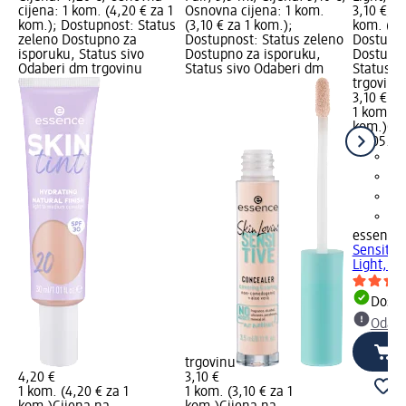
cijena: 1 kom. (4,20 € za 1
Osnovna cijena: 1 kom.
3,10 €; O
kom.); Dostupnost: Status
(3,10 € za 1 kom.);
kom. (3,1
zeleno Dostupno za
Dostupnost: Status zeleno
Dostupno
isporuku, Status sivo
Dostupno za isporuku,
Dostupno
Odaberi dm trgovinu
Status sivo Odaberi dm
Status s
trgovinu
3,10 €
1 kom. (3
kom.)
Cij
02.05.20
essence
Sensitive
Light, 3,
Dostu
Odabe
trgovinu
4,20 €
3,10 €
1 kom. (4,20 € za 1
1 kom. (3,10 € za 1