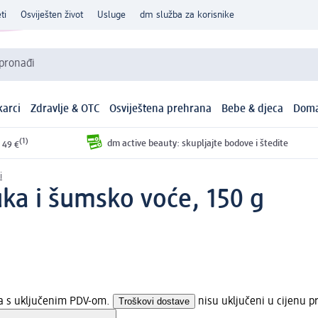
ti
Osviješten život
Usluge
dm služba za korisnike
 pronađi
arci
Zdravlje & OTC
Osviještena prehrana
Bebe & djeca
Doma
(1)
dm active beauty: skupljajte bodove i štedite
 49 €
i
buka i šumsko voće, 150 g
na s uključenim PDV-om.
Troškovi dostave
nisu uključeni u cijenu p