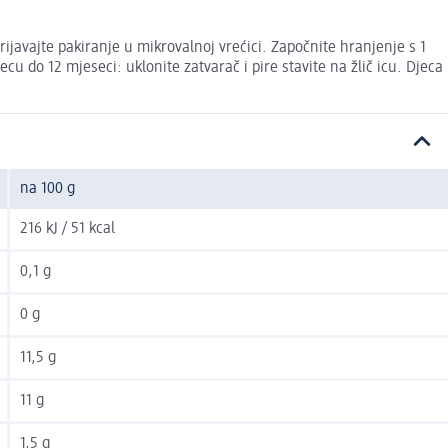
rijavajte pakiranje u mikrovalnoj vrećici. Započnite hranjenje s 1
u do 12 mjeseci: uklonite zatvarač i pire stavite na žlič icu. Djeca
na 100 g
216 kJ / 51 kcal
0,1 g
0 g
11,5 g
11 g
1,5 g