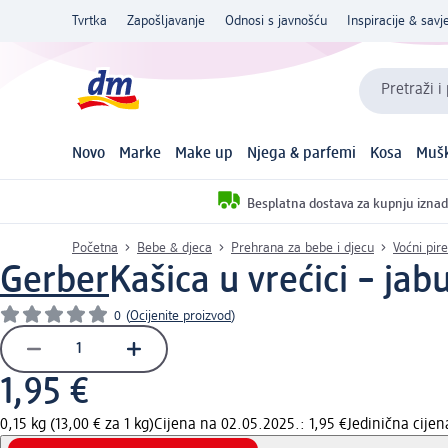
Tvrtka
Zapošljavanje
Odnosi s javnošću
Inspiracije & savje
Pretraži i
Novo
Marke
Make up
Njega & parfemi
Kosa
Mušk
Besplatna dostava za kupnju iznad
Početna
Bebe & djeca
Prehrana za bebe i djecu
Voćni pire
Gerber
Kašica u vrećici – ja
0
(
Ocijenite proizvod
)
1,95 €
0,15 kg (13,00 € za 1 kg)
Cijena na 02.05.2025.: 1,95 €
Jedinična cije