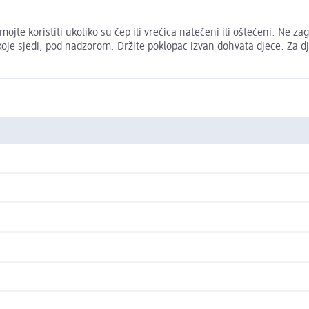
e koristiti ukoliko su čep ili vrećica natečeni ili oštećeni. Ne zag
oje sjedi, pod nadzorom. Držite poklopac izvan dohvata djece. Za djec