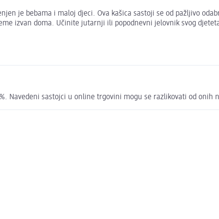
njen je bebama i maloj djeci. Ova kašica sastoji se od pažljivo oda
vrijeme izvan doma. Učinite jutarnji ili popodnevni jelovnik svog d
 %. Navedeni sastojci u online trgovini mogu se razlikovati od onih 