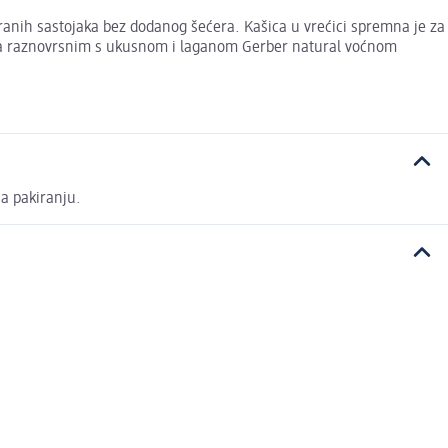
branih sastojaka bez dodanog šećera. Kašica u vrećici spremna je za
jeteta raznovrsnim s ukusnom i laganom Gerber natural voćnom
na pakiranju.