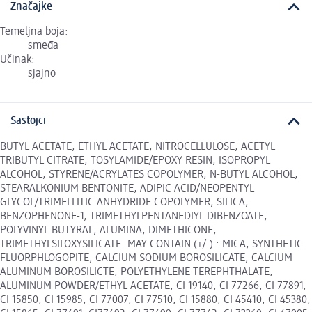
Značajke
Temeljna boja:
smeđa
Učinak:
sjajno
Sastojci
BUTYL ACETATE, ETHYL ACETATE, NITROCELLULOSE, ACETYL
TRIBUTYL CITRATE, TOSYLAMIDE/EPOXY RESIN, ISOPROPYL
ALCOHOL, STYRENE/ACRYLATES COPOLYMER, N-BUTYL ALCOHOL,
STEARALKONIUM BENTONITE, ADIPIC ACID/NEOPENTYL
GLYCOL/TRIMELLITIC ANHYDRIDE COPOLYMER, SILICA,
BENZOPHENONE-1, TRIMETHYLPENTANEDIYL DIBENZOATE,
POLYVINYL BUTYRAL, ALUMINA, DIMETHICONE,
TRIMETHYLSILOXYSILICATE. MAY CONTAIN (+/-) : MICA, SYNTHETIC
FLUORPHLOGOPITE, CALCIUM SODIUM BOROSILICATE, CALCIUM
ALUMINUM BOROSILICTE, POLYETHYLENE TEREPHTHALATE,
ALUMINUM POWDER/ETHYL ACETATE, CI 19140, CI 77266, CI 77891,
CI 15850, CI 15985, CI 77007, CI 77510, CI 15880, CI 45410, CI 45380,