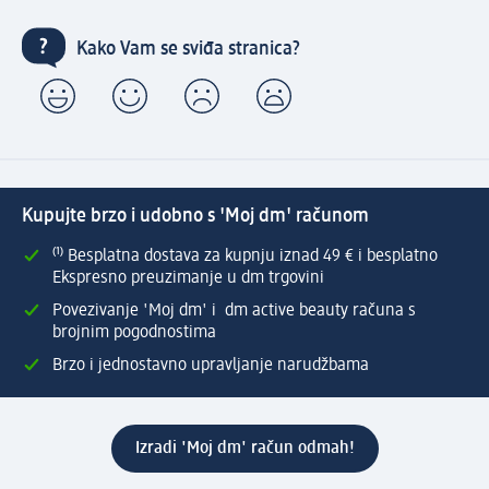
Kako Vam se sviđa stranica?
Kupujte brzo i udobno s 'Moj dm' računom
⁽¹⁾ Besplatna dostava za kupnju iznad 49 € i besplatno
Ekspresno preuzimanje u dm trgovini
Povezivanje 'Moj dm' i dm active beauty računa s
brojnim pogodnostima
Brzo i jednostavno upravljanje narudžbama
Izradi 'Moj dm' račun odmah!