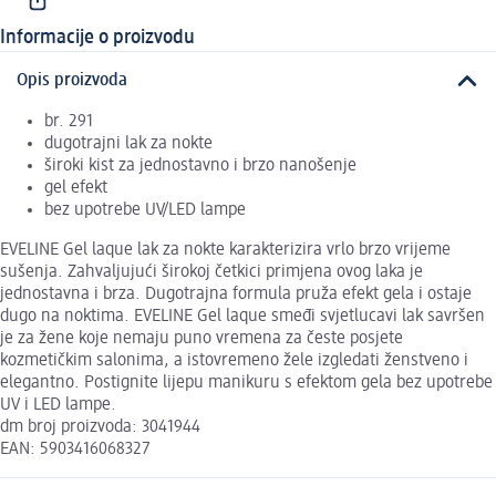
Informacije o proizvodu
Opis proizvoda
br. 291
dugotrajni lak za nokte
široki kist za jednostavno i brzo nanošenje
gel efekt
bez upotrebe UV/LED lampe
EVELINE Gel laque lak za nokte karakterizira vrlo brzo vrijeme
sušenja. Zahvaljujući širokoj četkici primjena ovog laka je
jednostavna i brza. Dugotrajna formula pruža efekt gela i ostaje
dugo na noktima. EVELINE Gel laque smeđi svjetlucavi lak savršen
je za žene koje nemaju puno vremena za česte posjete
kozmetičkim salonima, a istovremeno žele izgledati ženstveno i
elegantno. Postignite lijepu manikuru s efektom gela bez upotrebe
UV i LED lampe.
dm broj proizvoda: 3041944
EAN: 5903416068327