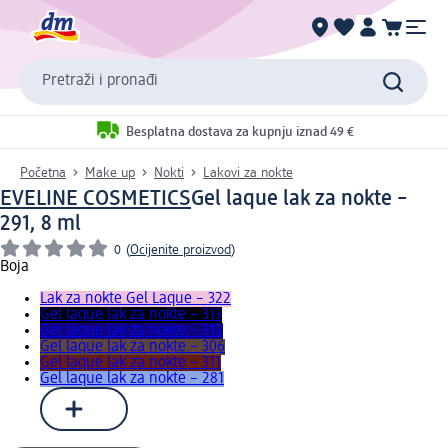
Pretraži i pronađi
Besplatna dostava za kupnju iznad 49 €
Početna
Make up
Nokti
Lakovi za nokte
EVELINE COSMETICS
Gel laque lak za nokte –
291, 8 ml
0
(
Ocijenite proizvod
)
Boja
Lak za nokte Gel Laque – 322
Gel laque lak za nokte – 313
Gel laque lak za nokte – 312
Gel laque lak za nokte – 306
Gel laque lak za nokte – 311
Gel laque lak za nokte – 281