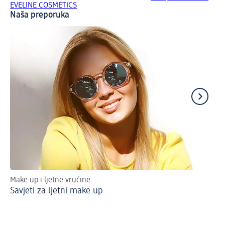
EVELINE COSMETICS
Naša preporuka
Make up i ljetne vrućine
Up
Savjeti za ljetni make up
Lj