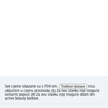
Sve cijene iskazane su s PDV-om.
Troškovi dostave
nisu
uključeni u cijenu proizvoda.
(§) Za ovu stavku nije moguće
ostvariti popust.
(#) Za ovu stavku nije moguće dobiti dm
active beauty bodove.