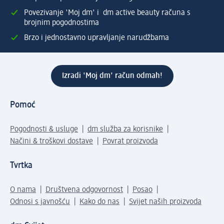
Povezivanje 'Moj dm' i dm active beauty računa s
brojnim pogodnostima
Brzo i jednostavno upravljanje narudžbama
Izradi 'Moj dm' račun odmah!
Pomoć
Pogodnosti & usluge
dm služba za korisnike
Načini & troškovi dostave
Povrat proizvoda
Tvrtka
O nama
Društvena odgovornost
Posao
Odnosi s javnošću
Kako do nas
Svijet naših proizvoda