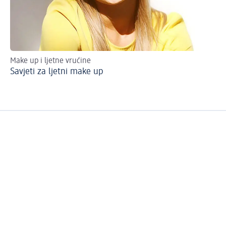
Make up i ljetne vrućine
Up
Savjeti za ljetni make up
Lj