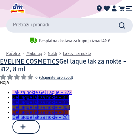
Pretraži i pronađi
Besplatna dostava za kupnju iznad 49 €
Početna
Make up
Nokti
Lakovi za nokte
EVELINE COSMETICS
Gel laque lak za nokte –
312, 8 ml
0
(
Ocijenite proizvod
)
Boja
Lak za nokte Gel Laque – 322
Gel laque lak za nokte – 313
Gel laque lak za nokte – 312
Gel laque lak za nokte – 306
Gel laque lak za nokte – 311
Gel laque lak za nokte – 281