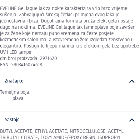
EVELINE Gel laque lak za nokte karakterizira vrlo brzo vrijeme
sušenja. Zahvaljujući širokoj četkici primjena ovog laka je
jednostavna i brza. Dugotrajna formula pruža efekt gela i ostaje
dugo na noktima. EVELINE Gel laque lak tamnoplave boje savršen
je za žene koje nemaju puno vremena za česte posjete
kozmetičkim salonima, a istovremeno žele izgledati ženstveno i
elegantno. Postignite lijepu manikuru s efektom gela bez upotrebe
UV i LED lampe.
dm broj proizvoda: 2971620
EAN: 5903416074618
Značajke
Temeljna boja:
plava
Sastojci
BUTYL ACETATE, ETHYL ACETATE, NITROCELLULOSE, ACETYL
TRIBUTYL CITRATE, TOSYLAMIDE/EPOXY RESIN, ISOPROPYL