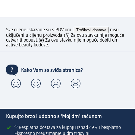
Sve cijene iskazane su s PDV-om.
Troškovi dostave
nisu
uključeni u cijenu proizvoda.
(§) Za ovu stavku nije moguće
ostvariti popust.
(#) Za ovu stavku nije moguće dobiti dm
active beauty bodove.
Kako Vam se sviđa stranica?
Kupujte brzo i udobno s 'Moj dm' računom
⁽¹⁾ Besplatna dostava za kupnju iznad 49 € i besplatno
Ekspresno preuzimanje u dm trgovini