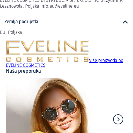
EVELINE COSMETICS DYSTRYBUCJA SP. Z O.O.SP.K. Ul.Zytnia19,
Lesznowola, Poljska info.eu@eveline.eu
Zemlja podrijetla
EU, Poljska
Više proizvoda od
EVELINE COSMETICS
Naša preporuka