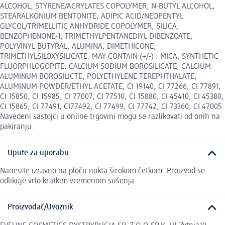
ALCOHOL, STYRENE/ACRYLATES COPOLYMER, N-BUTYL ALCOHOL,
STEARALKONIUM BENTONITE, ADIPIC ACID/NEOPENTYL
GLYCOL/TRIMELLITIC ANHYDRIDE COPOLYMER, SILICA,
BENZOPHENONE-1, TRIMETHYLPENTANEDIYL DIBENZOATE,
POLYVINYL BUTYRAL, ALUMINA, DIMETHICONE,
TRIMETHYLSILOXYSILICATE. MAY CONTAIN (+/-) : MICA, SYNTHETIC
FLUORPHLOGOPITE, CALCIUM SODIUM BOROSILICATE, CALCIUM
ALUMINUM BOROSILICTE, POLYETHYLENE TEREPHTHALATE,
ALUMINUM POWDER/ETHYL ACETATE, CI 19140, CI 77266, CI 77891,
CI 15850, CI 15985, CI 77007, CI 77510, CI 15880, CI 45410, CI 45380,
CI 15865, CI 77491, CI77492, CI 77499, CI 77742, CI 73360, CI 47005
Navedeni sastojci u online trgovini mogu se razlikovati od onih na
pakiranju.
Upute za uporabu
Nanesite izravno na ploču nokta širokom četkom. Proizvod se
odlikuje vrlo kratkim vremenom sušenja.
Proizvođač/Uvoznik