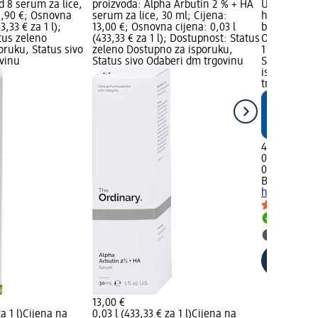
d 8 serum za lice,
proizvoda: Alpha Arbutin 2 % + HA
Učvršćujući 
9,90 €; Osnovna
serum za lice, 30 ml; Cijena:
hidratantni 
3,33 € za 1 l);
13,00 €; Osnovna cijena: 0,03 l
bora Beauty,
tus zeleno
(433,33 € za 1 l); Dostupnost: Status
Osnovna cije
oruku, Status sivo
zeleno Dostupno za isporuku,
1 l); dm ma
vinu
Status sivo Odaberi dm trgovinu
Status zele
isporuku, S
trgovinu
4,95 €
0,03 l (165,0
02.05.2025.
Balea
Učvršć
hidratantni
Dostupno
Odaberi 
13,00 €
a 1 l)
Cijena na
0,03 l (433,33 € za 1 l)
Cijena na