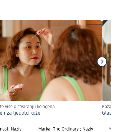
te više o stvaranju kolagena
Koža blistava i
en za ljepotu kože
Glass Skin
mast; Naziv
Marka: The Ordinary.; Naziv
Marka: Bale