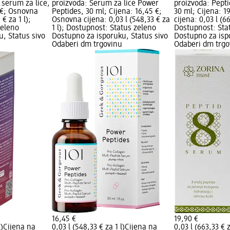
 serum za lice,
proizvoda: Serum za lice Power
proizvoda: Pepti
 €; Osnovna
Peptides, 30 ml; Cijena: 16,45 €;
30 ml; Cijena: 1
 € za 1 l);
Osnovna cijena: 0,03 l (548,33 € za
cijena: 0,03 l (66
zeleno
1 l); Dostupnost: Status zeleno
Dostupnost: Sta
, Status sivo
Dostupno za isporuku, Status sivo
Dostupno za isp
Odaberi dm trgovinu
Odaberi dm trgo
16,45 €
19,90 €
l)
Cijena na
0,03 l (548,33 € za 1 l)
Cijena na
0,03 l (663,33 € z