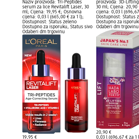
Naziv proizvoda: Tri-Peptides
proizvoda: 3D-Lifting
serum za lice Revitalift Laser, 30
30 ml; Cijena: 20,90
ml; Cijena: 19,95 €; Osnovna
cijena: 0,03 l (696,67
cijena: 0,03 l (665,00 € za 1 l);
Dostupnost: Status 
Dostupnost: Status zeleno
Dostupno za isporuku
Dostupno za isporuku, Status sivo
Odaberi dm trgovinu
Odaberi dm trgovinu
20,90 €
19,95 €
0,03 l (696,67 € za 1 