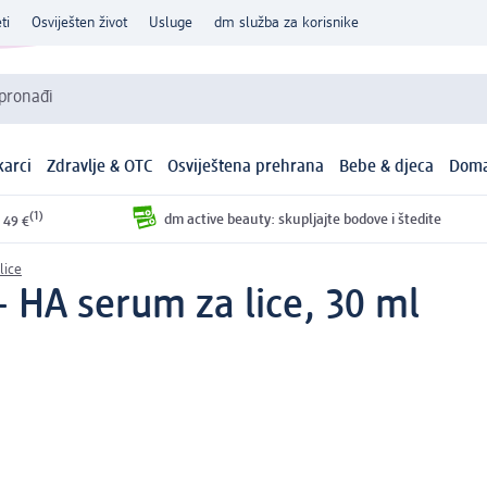
ti
Osviješten život
Usluge
dm služba za korisnike
 pronađi
arci
Zdravlje & OTC
Osviještena prehrana
Bebe & djeca
Doma
(1)
dm active beauty: skupljajte bodove i štedite
 49 €
lice
+ HA serum za lice, 30 ml