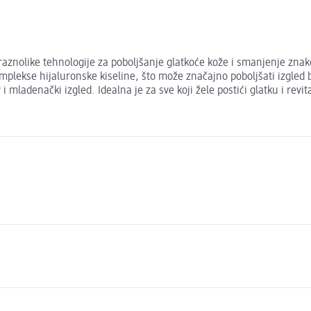
aznolike tehnologije za poboljšanje glatkoće kože i smanjenje znako
komplekse hijaluronske kiseline, što može značajno poboljšati izgl
i mladenački izgled. Idealna je za sve koji žele postići glatku i revit