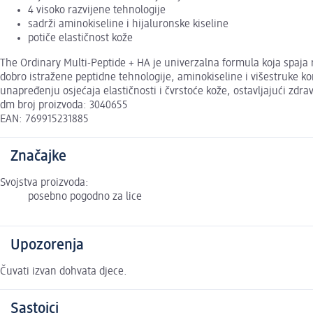
4 visoko razvijene tehnologije
sadrži aminokiseline i hijaluronske kiseline
potiče elastičnost kože
The Ordinary Multi-Peptide + HA je univerzalna formula koja spaja r
dobro istražene peptidne tehnologije, aminokiseline i višestruke 
unapređenju osjećaja elastičnosti i čvrstoće kože, ostavljajući zdrav 
dm broj proizvoda: 3040655
EAN: 769915231885
Značajke
Svojstva proizvoda:
posebno pogodno za lice
Upozorenja
Čuvati izvan dohvata djece.
Sastojci