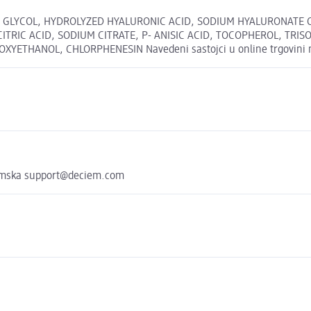
 GLYCOL, HYDROLYZED HYALURONIC ACID, SODIUM HYALURONATE 
ITRIC ACID, SODIUM CITRATE, P- ANISIC ACID, TOCOPHEROL, TRI
THANOL, CHLORPHENESIN Navedeni sastojci u online trgovini mog
zemska support@deciem.com