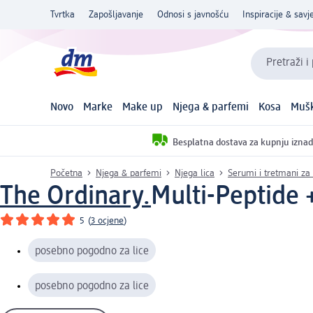
Tvrtka
Zapošljavanje
Odnosi s javnošću
Inspiracije & savje
Pretraži i
Novo
Marke
Make up
Njega & parfemi
Kosa
Mušk
Besplatna dostava za kupnju iznad
Početna
Njega & parfemi
Njega lica
Serumi i tretmani za 
The Ordinary.
Multi-Peptide 
5
(
3 ocjene
)
posebno pogodno za lice
posebno pogodno za lice