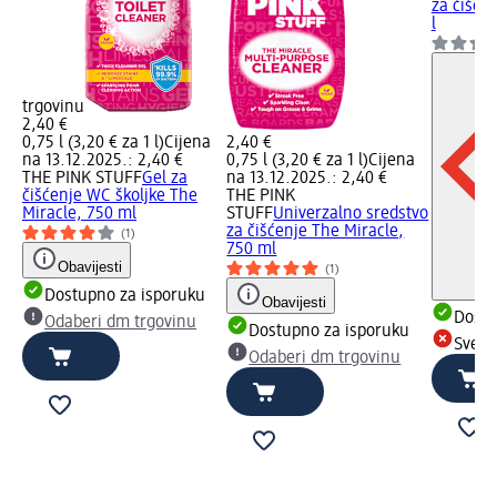
za čišćen
l
trgovinu
2,40 €
0,75 l (3,20 € za 1 l)
Cijena
2,40 €
na 13.12.2025.: 2,40 €
0,75 l (3,20 € za 1 l)
Cijena
THE PINK STUFF
Gel za
na 13.12.2025.: 2,40 €
čišćenje WC školjke The
THE PINK
Miracle, 750 ml
STUFF
Univerzalno sredstvo
za čišćenje The Miracle,
(1)
750 ml
Obavijesti
(1)
Dostupno za isporuku
Obavijesti
Dostu
Odaberi dm trgovinu
Dostupno za isporuku
Sve d
Odaberi dm trgovinu