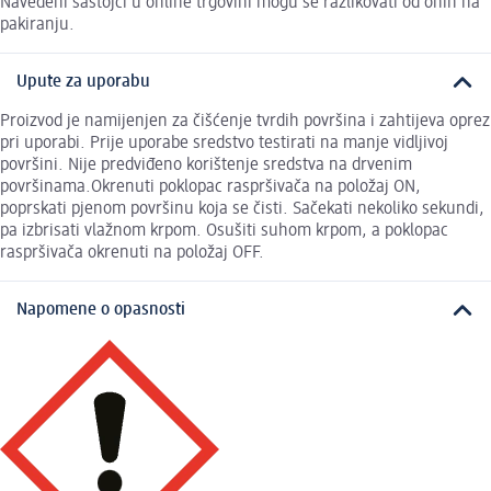
Navedeni sastojci u online trgovini mogu se razlikovati od onih na
pakiranju.
Upute za uporabu
Proizvod je namijenjen za čišćenje tvrdih površina i zahtijeva oprez
pri uporabi. Prije uporabe sredstvo testirati na manje vidljivoj
površini. Nije predviđeno korištenje sredstva na drvenim
površinama.Okrenuti poklopac raspršivača na položaj ON,
poprskati pjenom površinu koja se čisti. Sačekati nekoliko sekundi,
pa izbrisati vlažnom krpom. Osušiti suhom krpom, a poklopac
raspršivača okrenuti na položaj OFF.
Napomene o opasnosti