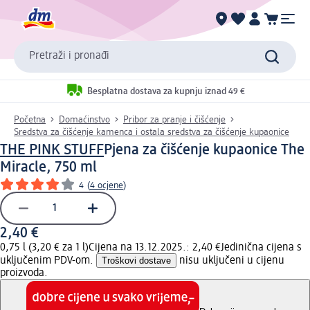
Pretraži i pronađi
Besplatna dostava za kupnju iznad 49 €
Početna
Domaćinstvo
Pribor za pranje i čišćenje
Sredstva za čišćenje kamenca i ostala sredstva za čišćenje kupaonice
THE PINK STUFF
Pjena za čišćenje kupaonice The
Miracle, 750 ml
4
(
4 ocjene
)
2,40 €
0,75 l (3,20 € za 1 l)
Cijena na 13.12.2025.: 2,40 €
Jedinična cijena s
uključenim PDV-om.
Troškovi dostave
nisu uključeni u cijenu
proizvoda.