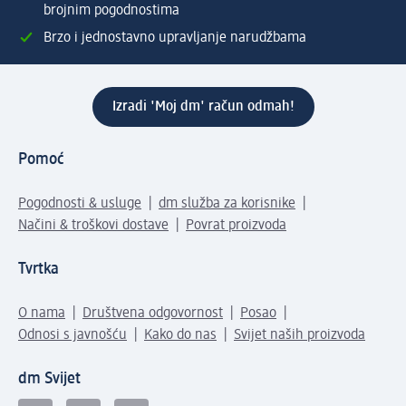
brojnim pogodnostima
Brzo i jednostavno upravljanje narudžbama
Izradi 'Moj dm' račun odmah!
Pomoć
Pogodnosti & usluge
dm služba za korisnike
Načini & troškovi dostave
Povrat proizvoda
Tvrtka
O nama
Društvena odgovornost
Posao
Odnosi s javnošću
Kako do nas
Svijet naših proizvoda
dm Svijet