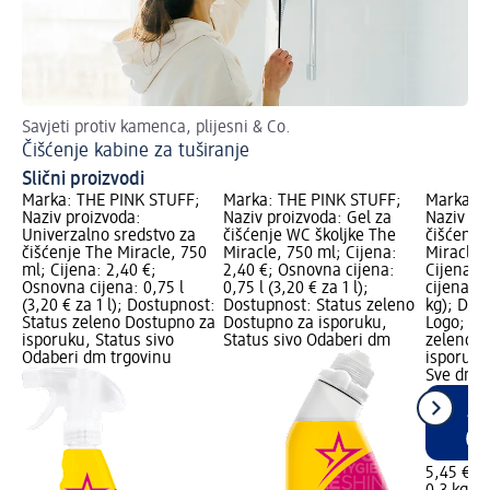
Savjeti protiv kamenca, plijesni & Co.
Ka
Čišćenje kabine za tuširanje
Pl
Slični proizvodi
Marka: THE PINK STUFF;
Marka: THE PINK STUFF;
Marka: T
Naziv proizvoda:
Naziv proizvoda: Gel za
Naziv pr
Univerzalno sredstvo za
čišćenje WC školjke The
čišćenje
čišćenje The Miracle, 750
Miracle, 750 ml; Cijena:
Miracle, 
ml; Cijena: 2,40 €;
2,40 €; Osnovna cijena:
Cijena: 
Osnovna cijena: 0,75 l
0,75 l (3,20 € za 1 l);
cijena: 0
(3,20 € za 1 l); Dostupnost:
Dostupnost: Status zeleno
kg); Dos
Status zeleno Dostupno za
Dostupno za isporuku,
Logo; Do
isporuku, Status sivo
Status sivo Odaberi dm
zeleno D
Odaberi dm trgovinu
isporuku
Sve dm t
5,45 €