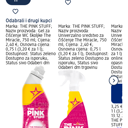
Odabrali i drugi kupci
Marka: THE PINK STUFF;
Marka: THE PINK STUFF;
Marka: T
Naziv proizvoda: Gel za
Naziv proizvoda:
Naziv pr
čišćenje WC školjke The
Univerzalno sredstvo za
Univerza
Miracle, 750 ml; Cijena:
čišćenje The Miracle, 750
čišćenje
2,40 €; Osnovna cijena:
ml; Cijena: 2,40 €;
Miracle, 
0,75 l (3,20 € za 1 l);
Osnovna cijena: 0,75 l
Osnovna c
Dostupnost: Status zeleno
(3,20 € za 1 l); Dostupnost:
za 1 l);
Dostupno za isporuku,
Status zeleno Dostupno za
online L
Status sivo Odaberi dm
isporuku, Status sivo
opasnost
Odaberi dm trgovinu
Dostupno
Dostupno
Status c
trgovine
3,25 €
1 l (3,25 
13.12.202
THE PIN
STUFF
Un