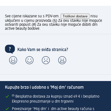
Sve cijene iskazane su s PDV-om.
Troškovi dostave
nisu
uključeni u cijenu proizvoda.
(§) Za ovu stavku nije moguće
ostvariti popust.
(#) Za ovu stavku nije moguće dobiti dm
active beauty bodove.
Kako Vam se sviđa stranica?
Kupujte brzo i udobno s 'Moj dm' računom
⁽¹⁾ Besplatna dostava za kupnju iznad 49 € i besplatno
Ekspresno preuzimanje u dm trgovini
Povezivanje 'Moj dm' i dm active beauty računa s