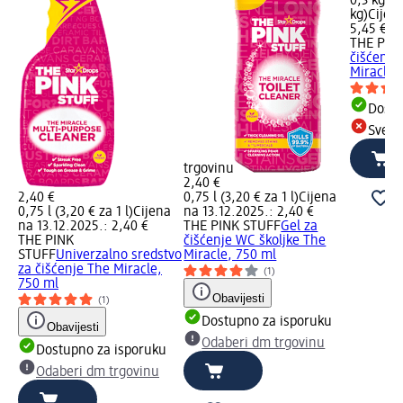
0,3 kg (1
kg)
Cijen
5,45 €
THE PIN
čišćenje
Miracle, 
Dostu
Sve d
trgovinu
2,40 €
2,40 €
0,75 l (3,20 € za 1 l)
Cijena
0,75 l (3,20 € za 1 l)
Cijena
na 13.12.2025.: 2,40 €
na 13.12.2025.: 2,40 €
THE PINK STUFF
Gel za
THE PINK
čišćenje WC školjke The
STUFF
Univerzalno sredstvo
Miracle, 750 ml
za čišćenje The Miracle,
(1)
750 ml
Obavijesti
(1)
Dostupno za isporuku
Obavijesti
Odaberi dm trgovinu
Dostupno za isporuku
Odaberi dm trgovinu