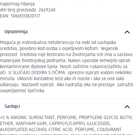
napornog ribanja.
dm broj proizvoda: 2629268
EAN: 5060033820117
Upozorenja
Moguća je individualna netolerancija na neki od sastojaka
sredstva, posebno kod osoba s osjetljivom kožom. Veganski
proizvod. Sredstvo nije testirano na životinjama niti ima u sastavu
materijale životinjskog podrijetla. Nakon uporabe temeljito oprati
kontaminirane dijelove tijela. Nositi zaštitne rukavice/zaštitu za
oči. U SLUČAJU DODIRA S OČIMA: oprezno ispirati vodom nekoliko
minuta. Ukloniti kontaktne leće ako ih nosite i ako se one lako
uklanjaju. Nastaviti ispirati. Ako nadražaj oka ne prestaje: zatražiti
savjet/pomoć liječnika.
Sastojci
<5 % ANIONIC SURFACTANT, PERFUME, PROPYLENE GLYCOL BUTYL
ETHER, XANTHAM GUM, CAPRYLYL/CAPRYL GLUCOSIDE,
ALKOXYLATED ALCOHOL CITRIC ACID, PERFUME, COLOURANT