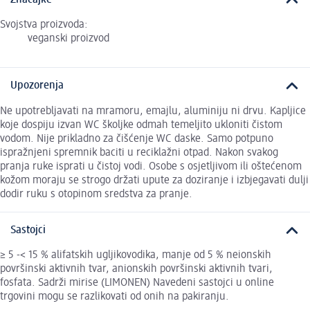
Svojstva proizvoda:
veganski proizvod
Upozorenja
Ne upotrebljavati na mramoru, emajlu, aluminiju ni drvu. Kapljice
koje dospiju izvan WC školjke odmah temeljito ukloniti čistom
vodom. Nije prikladno za čišćenje WC daske. Samo potpuno
ispražnjeni spremnik baciti u reciklažni otpad. Nakon svakog
pranja ruke isprati u čistoj vodi. Osobe s osjetljivom ili oštećenom
kožom moraju se strogo držati upute za doziranje i izbjegavati dulji
dodir ruku s otopinom sredstva za pranje.
Sastojci
≥ 5 -< 15 % alifatskih ugljikovodika, manje od 5 % neionskih
površinski aktivnih tvar, anionskih površinski aktivnih tvari,
fosfata. Sadrži mirise (LIMONEN) Navedeni sastojci u online
trgovini mogu se razlikovati od onih na pakiranju.