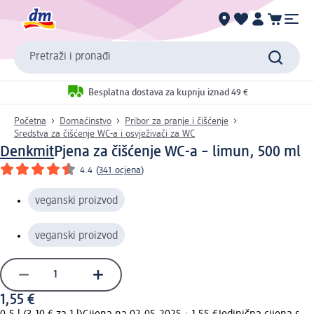
Pretraži i pronađi
Besplatna dostava za kupnju iznad 49 €
Početna
Domaćinstvo
Pribor za pranje i čišćenje
Sredstva za čišćenje WC-a i osvježivači za WC
Denkmit
Pjena za čišćenje WC-a – limun, 500 ml
4.4
(
341 ocjena
)
veganski proizvod
veganski proizvod
1,55 €