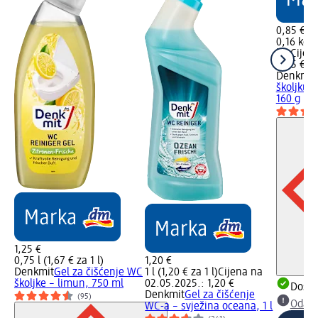
0,85 €
0,16 kg (
kg)
Cijen
0,85 €
Denkmit
školjku –
160 g
1,25 €
0,75 l (1,67 € za 1 l)
1,20 €
Denkmit
Gel za čišćenje WC
1 l (1,20 € za 1 l)
Cijena na
školjke – limun, 750 ml
02.05.2025.: 1,20 €
Dostu
Denkmit
Gel za čišćenje
(95)
Odabe
WC-a – svježina oceana, 1 l