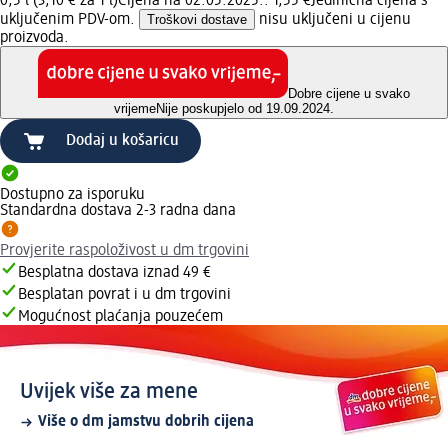
0,5 l (3,10 € za 1 l)
Cijena na 02.05.2025.: 1,55 €
Jedinična cijena s
uključenim PDV-om.
Troškovi dostave
nisu uključeni u cijenu
proizvoda.
Dobre cijene u svako
vrijeme
Nije poskupjelo od 19.09.2024.
Dodaj u košaricu
Dostupno za isporuku
Standardna dostava 2-3 radna dana
Provjerite raspoloživost u dm trgovini
Besplatna dostava iznad 49 €
Besplatan povrat i u dm trgovini
Mogućnost plaćanja pouzećem
Uvijek više za mene
Više o dm jamstvu dobrih cijena