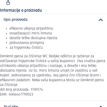
Informacije o proizvodu
Opis proizvoda
efikasno uklanja prljavštinu
osvježavajući miris limuna
doseže teško dostupna mjesta
jednostavna primjena
za higijensku čistoću
Denkmit pjena za čišćenje WC školjke odlično je rješenje za
održavanje higijenske čistoće u vašoj kupaonici. Ova snažna pjena
učinkovito uklanja prljavštinu i naslage, a doseže i ona teško
dostupna mjesta. Uz to, miris limuna unijet će svježinu u vaš
toalet. Jednostavna za upotrebu, ova pjena čini čišćenje brzim i
efikasnim zadatom. Neka vaša kupaonica blista uz Denkmit pjenu
za čišćenje.
dm broj proizvoda: 1709174
EAN: 4066447790023
Značajke