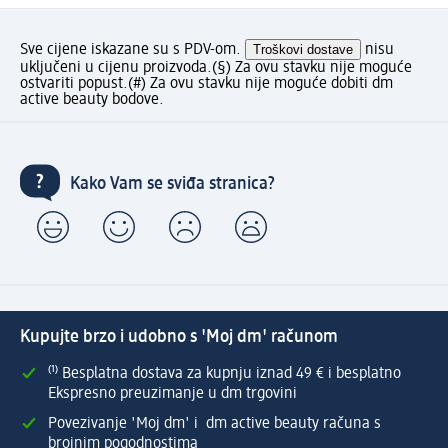
Sve cijene iskazane su s PDV-om.
Troškovi dostave
nisu
uključeni u cijenu proizvoda.
(§) Za ovu stavku nije moguće
ostvariti popust.
(#) Za ovu stavku nije moguće dobiti dm
active beauty bodove.
Kako Vam se sviđa stranica?
Kupujte brzo i udobno s 'Moj dm' računom
⁽¹⁾ Besplatna dostava za kupnju iznad 49 € i besplatno
Ekspresno preuzimanje u dm trgovini
Povezivanje 'Moj dm' i dm active beauty računa s
brojnim pogodnostima