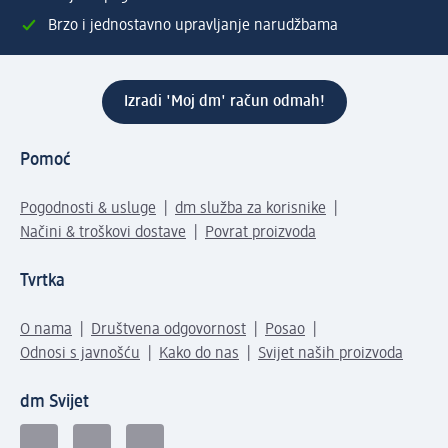
Brzo i jednostavno upravljanje narudžbama
Izradi 'Moj dm' račun odmah!
Pomoć
Pogodnosti & usluge
dm služba za korisnike
Načini & troškovi dostave
Povrat proizvoda
Tvrtka
O nama
Društvena odgovornost
Posao
Odnosi s javnošću
Kako do nas
Svijet naših proizvoda
dm Svijet