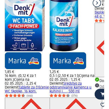
kg)
Cijen
1,45 €
Denkmit
školjku –
48 g, 96 
1,85 €
1,25 €
16 kom. (0,12 € za 1
0,5 l (2,50 € za 1 l)
Cijena na
kom.)
Cijena na
02.05.2025.: 1,25 €
Dostu
02.05.2025.: 2,25 €
Denkmit
Sredstvo za
Odabe
Denkmit
Tablete za čišćenje
odstranjivanje kamenca u
WC školjke, 16 kom.
kuhinji i..., 500 ml
(446)
(376)