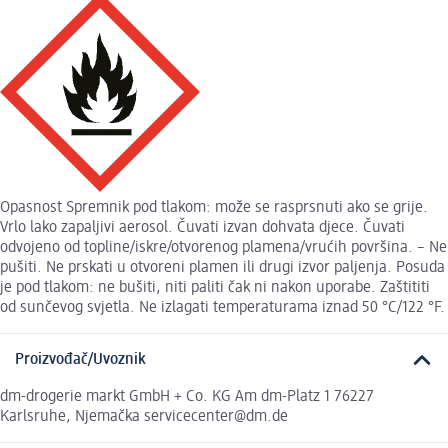
Opasnost Spremnik pod tlakom: može se rasprsnuti ako se grije.
Vrlo lako zapaljivi aerosol. Čuvati izvan dohvata djece. Čuvati
odvojeno od topline/iskre/otvorenog plamena/vrućih površina. – Ne
pušiti. Ne prskati u otvoreni plamen ili drugi izvor paljenja. Posuda
je pod tlakom: ne bušiti, niti paliti čak ni nakon uporabe. Zaštititi
od sunčevog svjetla. Ne izlagati temperaturama iznad 50 °C/122 °F.
Proizvođač/Uvoznik
dm-drogerie markt GmbH + Co. KG Am dm-Platz 1 76227
Karlsruhe, Njemačka servicecenter@dm.de