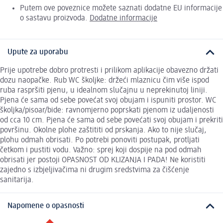
Putem ove poveznice možete saznati dodatne EU informacije
o sastavu proizvoda.
Dodatne informacije
Upute za uporabu
Prije upotrebe dobro protresti i prilikom aplikacije obavezno držati
dozu naopačke. Rub WC školjke: držeći mlaznicu čim više ispod
ruba raspršiti pjenu, u idealnom slučajnu u neprekinutoj liniji.
Pjena će sama od sebe povećat svoj obujam i ispuniti prostor. WC
školjka/pisoar/bide: ravnomjerno poprskati pjenom iz udaljenosti
od cca 10 cm. Pjena će sama od sebe povećati svoj obujam i prekriti
površinu. Okolne plohe zaštititi od prskanja. Ako to nije slučaj,
plohu odmah obrisati. Po potrebi ponoviti postupak, protljati
četkom i pustiti vodu. Važno: sprej koji dospije na pod odmah
obrisati jer postoji OPASNOST OD KLIZANJA I PADA! Ne koristiti
zajedno s izbjeljivačima ni drugim sredstvima za čišćenje
sanitarija.
Napomene o opasnosti