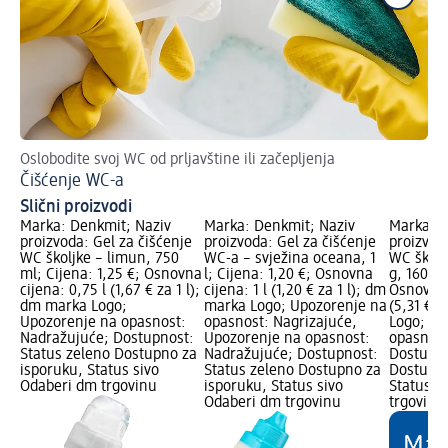
Oslobodite svoj WC od prljavštine ili začepljenja
Ev
Čišćenje WC-a
Za
Slični proizvodi
Marka: Denkmit; Naziv
Marka: Denkmit; Naziv
Marka: D
proizvoda: Gel za čišćenje
proizvoda: Gel za čišćenje
proizvod
WC školjke – limun, 750
WC-a – svježina oceana, 1
WC školj
ml; Cijena: 1,25 €; Osnovna
l; Cijena: 1,20 €; Osnovna
g, 160 g;
cijena: 0,75 l (1,67 € za 1 l);
cijena: 1 l (1,20 € za 1 l); dm
Osnovna 
dm marka Logo;
marka Logo; Upozorenje na
(5,31 € 
Upozorenje na opasnost:
opasnost: Nagrizajuće,
Logo; Up
Nadražujuće; Dostupnost:
Upozorenje na opasnost:
opasnost
Status zeleno Dostupno za
Nadražujuće; Dostupnost:
Dostupno
isporuku, Status sivo
Status zeleno Dostupno za
Dostupno
Odaberi dm trgovinu
isporuku, Status sivo
Status s
Odaberi dm trgovinu
trgovinu