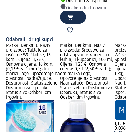
Dostupno za isporuku
Odaberi dm trgovinu
Odabrali i drugi kupci
Marka: Denkmit; Naziv
Marka: Denkmit; Naziv
Marka: D
proizvoda: Tablete za
proizvoda: Sredstvo za
proizvod
čišćenje WC školjke, 16
odstranjivanje kamenca u
WC školj
kom.; Cijena: 1,85 €;
kuhinji i kupaonici, 500 ml;
Splash, 2
Osnovna cijena: 16 kom.
Cijena: 1,25 €; Osnovna
Cijena: 
(0,12 € za 1 kom.); dm
cijena: 0,5 l (2,50 € za 1 l);
cijena: 0
marka Logo; Upozorenje na
dm marka Logo;
1 kg); d
opasnost: Nadražujuće;
Upozorenje na opasnost:
Upozoren
Dostupnost: Status zeleno
Nagrizajuće; Dostupnost:
Nagrizaj
Dostupno za isporuku,
Status zeleno Dostupno za
Status z
Status sivo Odaberi dm
isporuku, Status sivo
isporuku
trgovinu
Odaberi dm trgovinu
Odaberi 
1,15 €
0,096 kg 