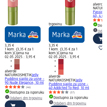
alverde
NATURK
Passion s
40, 4 ml
trgovinu
Dostu
Odabe
3,35 €
3,35 €
1 kom. (3,35 € za 1
1 kom. (3,35 € za 1
kom.)
Cijena na
kom.)
Cijena na
02.05.2025.: 3,95 €
02.05.2025.: 3,95 €
alverde
NATURKOSMETIK
Jelly
alverde
Pudding sjajilo za usne –
NATURKOSMETIK
Jelly
90 Nude Elegance, 10 ml
Pudding sjajilo za usne –
(46)
40 Addicted To Red, 10 ml
Dostupno za isporuku
(57)
Dostupno za isporuku
Odaberi dm trgovinu
Odaberi dm trgovinu