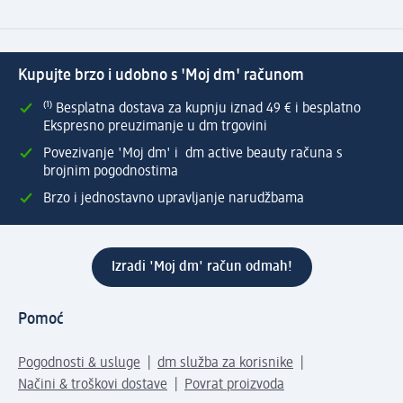
Kupujte brzo i udobno s 'Moj dm' računom
⁽¹⁾ Besplatna dostava za kupnju iznad 49 € i besplatno
Ekspresno preuzimanje u dm trgovini
Povezivanje 'Moj dm' i dm active beauty računa s
brojnim pogodnostima
Brzo i jednostavno upravljanje narudžbama
Izradi 'Moj dm' račun odmah!
Pomoć
Pogodnosti & usluge
dm služba za korisnike
Načini & troškovi dostave
Povrat proizvoda