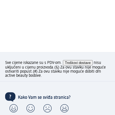
Sve cijene iskazane su s PDV-om.
Troškovi dostave
nisu
uključeni u cijenu proizvoda.
(§) Za ovu stavku nije moguće
ostvariti popust.
(#) Za ovu stavku nije moguće dobiti dm
active beauty bodove.
Kako Vam se sviđa stranica?