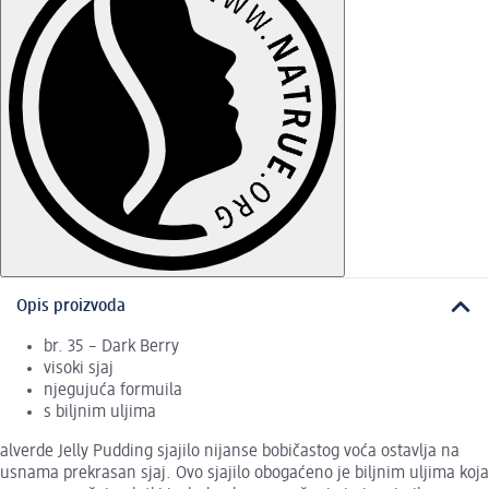
Opis proizvoda
br. 35 – Dark Berry
visoki sjaj
njegujuća formuila
s biljnim uljima
alverde Jelly Pudding sjajilo nijanse bobičastog voća ostavlja na
usnama prekrasan sjaj. Ovo sjajilo obogaćeno je biljnim uljima koja