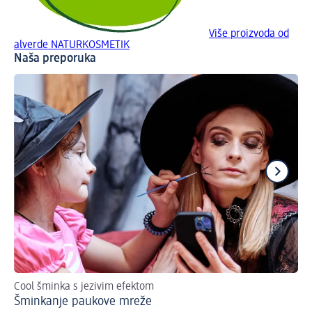
Više proizvoda od
alverde NATURKOSMETIK
Naša preporuka
Cool šminka s jezivim efektom
Po
Šminkanje paukove mreže
Sj