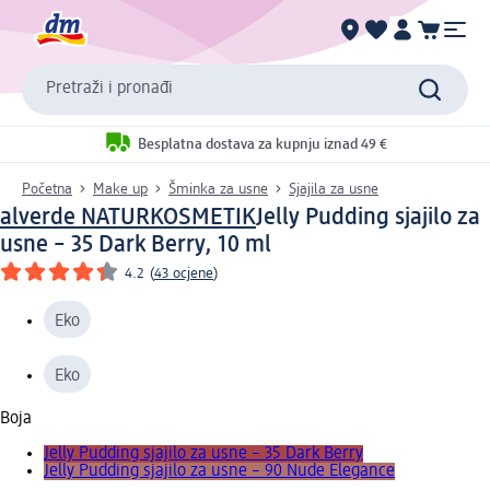
Pretraži i pronađi
Besplatna dostava za kupnju iznad 49 €
Početna
Make up
Šminka za usne
Sjajila za usne
alverde NATURKOSMETIK
Jelly Pudding sjajilo za
usne – 35 Dark Berry, 10 ml
4.2
(
43 ocjene
)
Eko
Eko
Boja
Jelly Pudding sjajilo za usne – 35 Dark Berry
Jelly Pudding sjajilo za usne – 90 Nude Elegance