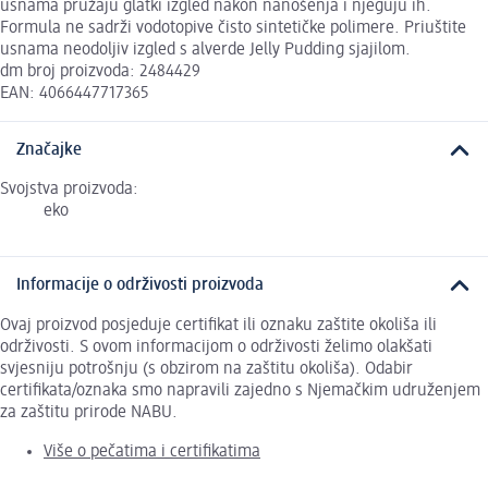
usnama pružaju glatki izgled nakon nanošenja i njeguju ih.
Formula ne sadrži vodotopive čisto sintetičke polimere. Priuštite
usnama neodoljiv izgled s alverde Jelly Pudding sjajilom.
dm broj proizvoda: 2484429
EAN: 4066447717365
Značajke
Svojstva proizvoda:
eko
Informacije o održivosti proizvoda
Ovaj proizvod posjeduje certifikat ili oznaku zaštite okoliša ili
održivosti. S ovom informacijom o održivosti želimo olakšati
svjesniju potrošnju (s obzirom na zaštitu okoliša). Odabir
certifikata/oznaka smo napravili zajedno s Njemačkim udruženjem
za zaštitu prirode NABU.
Više o pečatima i certifikatima