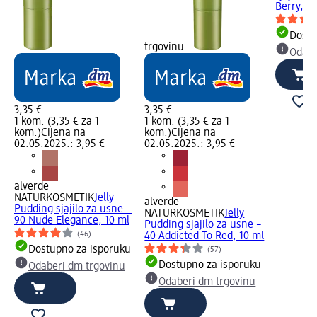
Berry, 8
Dostu
trgovinu
Odabe
3,35 €
3,35 €
1 kom. (3,35 € za 1
1 kom. (3,35 € za 1
kom.)
Cijena na
kom.)
Cijena na
02.05.2025.: 3,95 €
02.05.2025.: 3,95 €
alverde
NATURKOSMETIK
Jelly
alverde
Pudding sjajilo za usne –
NATURKOSMETIK
Jelly
90 Nude Elegance, 10 ml
Pudding sjajilo za usne –
(46)
40 Addicted To Red, 10 ml
Dostupno za isporuku
(57)
Dostupno za isporuku
Odaberi dm trgovinu
Odaberi dm trgovinu