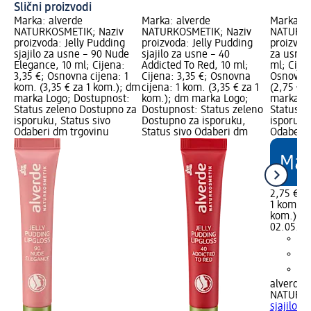
Slični proizvodi
Marka: alverde
Marka: alverde
Marka: a
NATURKOSMETIK; Naziv
NATURKOSMETIK; Naziv
NATURKO
proizvoda: Jelly Pudding
proizvoda: Jelly Pudding
proizvoda
sjajilo za usne – 90 Nude
sjajilo za usne – 40
za usne 
Elegance, 10 ml; Cijena:
Addicted To Red, 10 ml;
ml; Cijen
3,35 €; Osnovna cijena: 1
Cijena: 3,35 €; Osnovna
Osnovna 
kom. (3,35 € za 1 kom.); dm
cijena: 1 kom. (3,35 € za 1
(2,75 € 
marka Logo; Dostupnost:
kom.); dm marka Logo;
marka Lo
Status zeleno Dostupno za
Dostupnost: Status zeleno
Status z
isporuku, Status sivo
Dostupno za isporuku,
isporuku
Odaberi dm trgovinu
Status sivo Odaberi dm
Odaberi 
2,75 €
1 kom. (2
kom.)
Cij
02.05.20
alverde
NATURK
sjajilo z