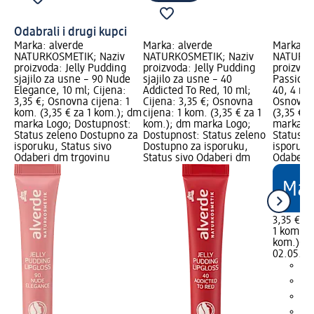
Odabrali i drugi kupci
Marka: alverde
Marka: alverde
Marka: a
NATURKOSMETIK; Naziv
NATURKOSMETIK; Naziv
NATURKO
proizvoda: Jelly Pudding
proizvoda: Jelly Pudding
proizvoda
sjajilo za usne – 90 Nude
sjajilo za usne – 40
Passion s
Elegance, 10 ml; Cijena:
Addicted To Red, 10 ml;
40, 4 ml;
3,35 €; Osnovna cijena: 1
Cijena: 3,35 €; Osnovna
Osnovna 
kom. (3,35 € za 1 kom.); dm
cijena: 1 kom. (3,35 € za 1
(3,35 € 
marka Logo; Dostupnost:
kom.); dm marka Logo;
marka Lo
Status zeleno Dostupno za
Dostupnost: Status zeleno
Status z
isporuku, Status sivo
Dostupno za isporuku,
isporuku
Odaberi dm trgovinu
Status sivo Odaberi dm
Odaberi 
3,35 €
1 kom. (3
kom.)
Cij
02.05.20