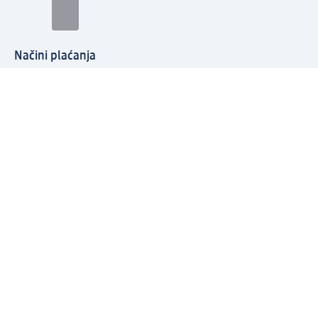
Načini plaćanja
Povežite se s nama