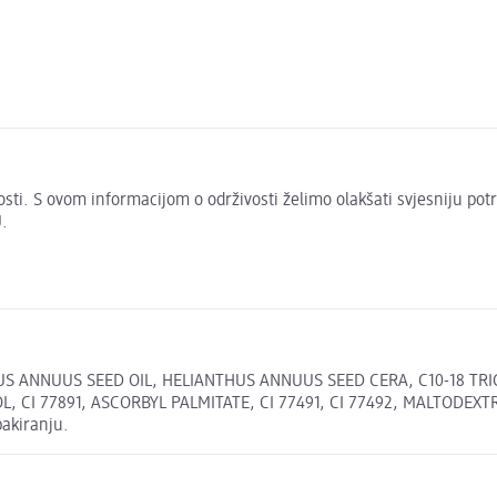
živosti. S ovom informacijom o održivosti želimo olakšati svjesniju po
.
S ANNUUS SEED OIL, HELIANTHUS ANNUUS SEED CERA, C10-18 TRIG
 CI 77891, ASCORBYL PALMITATE, CI 77491, CI 77492, MALTODEXT
pakiranju.