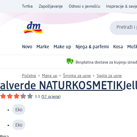
Tvrtka
Zapošljavanje
Odnosi s javnošću
Inspiracije & savje
Pretraži i
Novo
Marke
Make up
Njega & parfemi
Kosa
Mušk
Besplatna dostava za kupnju iznad
Početna
Make up
Šminka za usne
Sjajila za usne
alverde NATURKOSMETIK
Jel
3.3
(
57 ocjena
)
Eko
Eko