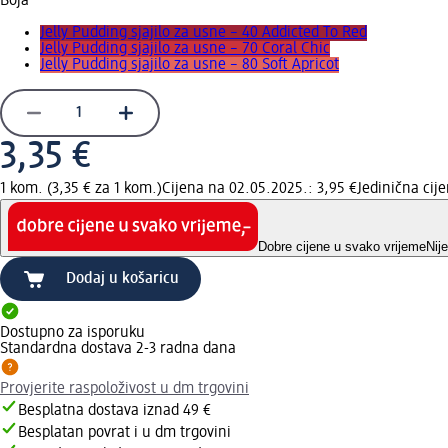
Boja
Jelly Pudding sjajilo za usne – 40 Addicted To Red
Jelly Pudding sjajilo za usne – 70 Coral Chic
Jelly Pudding sjajilo za usne – 80 Soft Apricot
3,35 €
1 kom. (3,35 € za 1 kom.)
Cijena na 02.05.2025.: 3,95 €
Jedinična ci
Dobre cijene u svako vrijeme
Nij
Dodaj u košaricu
Dostupno za isporuku
Standardna dostava 2-3 radna dana
Provjerite raspoloživost u dm trgovini
Besplatna dostava iznad 49 €
Besplatan povrat i u dm trgovini