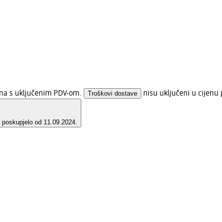
jena s uključenim PDV-om.
Troškovi dostave
nisu uključeni u cijenu 
e poskupjelo od 11.09.2024.