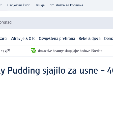
ti
Osviješten život
Usluge
dm služba za korisnike
 pronađi
arci
Zdravlje & OTC
Osviještena prehrana
Bebe & djeca
Doma
(1)
dm active beauty: skupljajte bodove i štedite
 49 €
ly Pudding sjajilo za usne – 