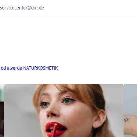
 servicecenter@dm.de
a od alverde NATURKOSMETIK