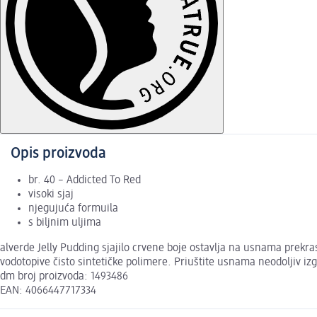
Opis proizvoda
br. 40 – Addicted To Red
visoki sjaj
njegujuća formuila
s biljnim uljima
alverde Jelly Pudding sjajilo crvene boje ostavlja na usnama prekra
vodotopive čisto sintetičke polimere. Priuštite usnama neodoljiv izg
dm broj proizvoda: 1493486
EAN: 4066447717334