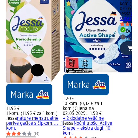
kom.)
Cij
02.05.20
Jessa
nat
super, 1
Dostu
Odabe
1,20 €
10 kom. (0,12 € za 1
11,95 €
kom.)
Cijena na
1 kom. (11,95 € za 1 kom.)
02.05.2025.: 1,58 €
Jessa
nature menstrualne
+ 2 dodatne veličine
perive gaćice s čipkom,..., 1
Jessa
Noćni ulošci Active
kom.
Shape – ekstra dugi, 10
kom.
(15)