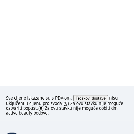
Sve cijene iskazane su s PDV-om.
Troškovi dostave
nisu
uključeni u cijenu proizvoda.
(§) Za ovu stavku nije moguće
ostvariti popust.
(#) Za ovu stavku nije moguće dobiti dm
active beauty bodove.