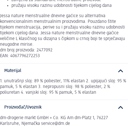
pružaju visoku razinu udobnosti tijekom cijelog dana
Jessa nature menstrualne dnevne gaćice su alternativa
konvencionalnim menstrualnim proizvodima. Pouzdano štite
tijekom menstruacija, perive su i pružaju visoku razinu udobnosti
tijekom cijelog dana. Jessa nature menstrualne dnevne gaćice
veličine L klasičnog su dizajna s čipkom u crnoj boji te sprječavaju
neugodne mirise.
dm broj proizvoda: 2477092
EAN: 4067796272253
Materijal
1. unutrašnji sloj: 89 % poliester, 11% elastan 2. upijajući sloj: 95 %
pamuk, 5 % elastan 3. nepropusni sloj: 98 % poliester, 2 %
poliuretan 4. vanjski sloj: 95 % pamuk, 5 % elastan
Proizvođač/Uvoznik
dm-drogerie markt GmbH + Co. KG Am dm-Platz 1, 76227
Karlsruhe, Njemačka service@dm.de