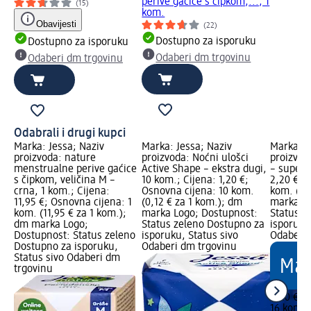
perive gaćice s čipkom,..., 1
(15)
kom.
Obavijesti
(22)
Dostupno za isporuku
Dostupno za isporuku
Odaberi dm trgovinu
Odaberi dm trgovinu
Odabrali i drugi kupci
Marka: Jessa; Naziv
Marka: Jessa; Naziv
Marka: J
proizvoda: nature
proizvoda: Noćni ulošci
proizvod
menstrualne perive gaćice
Active Shape – ekstra dugi,
– super,
s čipkom, veličina M –
10 kom.; Cijena: 1,20 €;
2,20 €; 
crna, 1 kom.; Cijena:
Osnovna cijena: 10 kom.
kom. (0,
11,95 €; Osnovna cijena: 1
(0,12 € za 1 kom.); dm
marka Lo
kom. (11,95 € za 1 kom.);
marka Logo; Dostupnost:
Status z
dm marka Logo;
Status zeleno Dostupno za
isporuku
Dostupnost: Status zeleno
isporuku, Status sivo
Odaberi 
Dostupno za isporuku,
Odaberi dm trgovinu
Status sivo Odaberi dm
trgovinu
2,20 €
16 kom. (