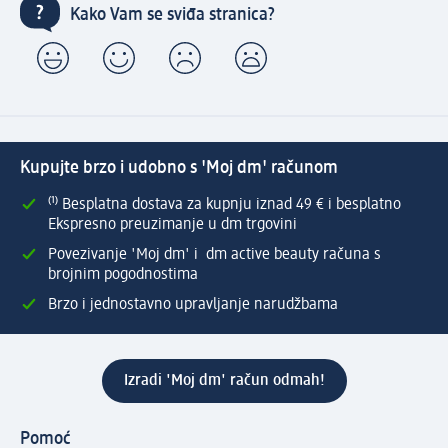
Kako Vam se sviđa stranica?
Kupujte brzo i udobno s 'Moj dm' računom
⁽¹⁾ Besplatna dostava za kupnju iznad 49 € i besplatno
Ekspresno preuzimanje u dm trgovini
Povezivanje 'Moj dm' i dm active beauty računa s
brojnim pogodnostima
Brzo i jednostavno upravljanje narudžbama
Izradi 'Moj dm' račun odmah!
Pomoć