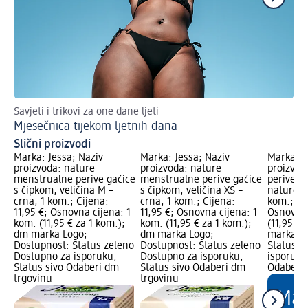
Savjeti i trikovi za one dane ljeti
Mj
Mjesečnica tijekom ljetnih dana
Hi
Slični proizvodi
Marka: Jessa; Naziv
Marka: Jessa; Naziv
Marka: J
proizvoda: nature
proizvoda: nature
proizvod
menstrualne perive gaćice
menstrualne perive gaćice
perive g
s čipkom, veličina M –
s čipkom, veličina XS –
nature, v
crna, 1 kom.; Cijena:
crna, 1 kom.; Cijena:
kom.; Cij
11,95 €; Osnovna cijena: 1
11,95 €; Osnovna cijena: 1
Osnovna 
kom. (11,95 € za 1 kom.);
kom. (11,95 € za 1 kom.);
(11,95 € 
dm marka Logo;
dm marka Logo;
marka Lo
Dostupnost: Status zeleno
Dostupnost: Status zeleno
Status z
Dostupno za isporuku,
Dostupno za isporuku,
isporuku
Status sivo Odaberi dm
Status sivo Odaberi dm
Odaberi 
trgovinu
trgovinu