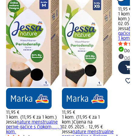
11,95 €
1 kom. (1
kom.)
Cij
02.05.20
Jessa
Men
gaćice s
1 kom.
Dostu
Odabe
11,95 €
11,95 €
1 kom. (11,95 € za 1 kom.)
1 kom. (11,95 € za 1
Jessa
nature menstrualne
kom.)
Cijena na
perive gaćice s čipkom,..., 1
02.05.2025.: 12,95 €
kom.
Jessa
nature menstrualne