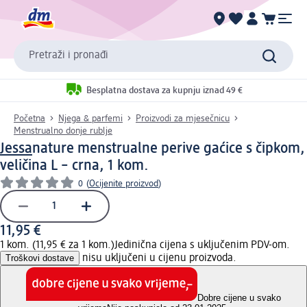
Pretraži i pronađi
Besplatna dostava za kupnju iznad 49 €
Početna
Njega & parfemi
Proizvodi za mjesečnicu
Menstrualno donje rublje
Jessa
nature menstrualne perive gaćice s čipkom,
veličina L – crna, 1 kom.
0
(
Ocijenite proizvod
)
11,95 €
1 kom. (11,95 € za 1 kom.)
Jedinična cijena s uključenim PDV-om.
Troškovi dostave
nisu uključeni u cijenu proizvoda.
Dobre cijene u svako