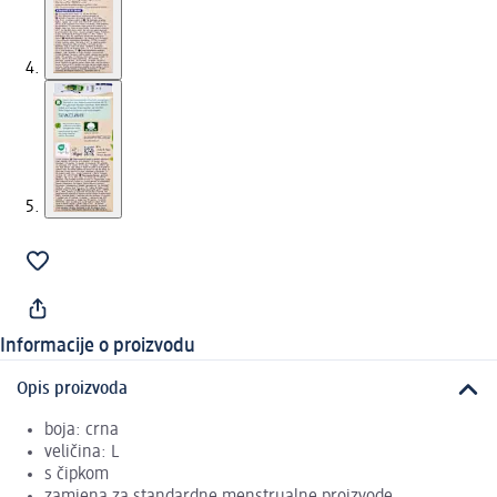
Informacije o proizvodu
Opis proizvoda
boja: crna
veličina: L
s čipkom
zamjena za standardne menstrualne proizvode