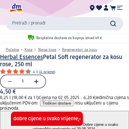
Pretraži i pronađi
Besplatna dostava za kupnju iznad 49 €
Početna
Kosa
Njega kose
Regeneratori za kosu
Herbal Essences
Petal Soft regenerator za kosu
rose, 250 ml
4.3
(
4 ocjene
)
4,50 €
0,25 l (18,00 € za 1 l)
Cijena na 02.05.2025.: 6,20 €
Jedinična cijena s
uključenim PDV-om.
Troškovi dostave
nisu uključeni u cijenu
proizvoda.
Dobre cijene u svako
vrijeme
Nije poskupjelo od 29.08.2024.