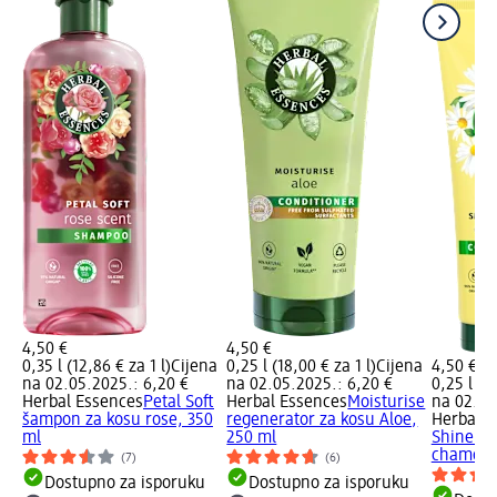
4,50 €
4,50 €
0,35 l (12,86 € za 1 l)
Cijena
0,25 l (18,00 € za 1 l)
Cijena
4,50 €
na 02.05.2025.: 6,20 €
na 02.05.2025.: 6,20 €
0,25 l (18
Herbal Essences
Petal Soft
Herbal Essences
Moisturise
na 02.05
šampon za kosu rose, 350
regenerator za kosu Aloe,
Herbal E
ml
250 ml
Shine re
chamomi
(7)
(6)
Dostupno za isporuku
Dostupno za isporuku