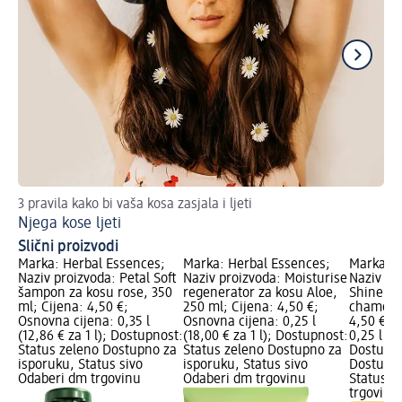
3 pravila kako bi vaša kosa zasjala i ljeti
Tri
Njega kose ljeti
Su
Slični proizvodi
Marka: Herbal Essences;
Marka: Herbal Essences;
Marka: H
Naziv proizvoda: Petal Soft
Naziv proizvoda: Moisturise
Naziv pr
šampon za kosu rose, 350
regenerator za kosu Aloe,
Shine re
ml; Cijena: 4,50 €;
250 ml; Cijena: 4,50 €;
chamomil
Osnovna cijena: 0,35 l
Osnovna cijena: 0,25 l
4,50 €; 
(12,86 € za 1 l); Dostupnost:
(18,00 € za 1 l); Dostupnost:
0,25 l (18
Status zeleno Dostupno za
Status zeleno Dostupno za
Dostupno
isporuku, Status sivo
isporuku, Status sivo
Dostupno
Odaberi dm trgovinu
Odaberi dm trgovinu
Status s
trgovinu