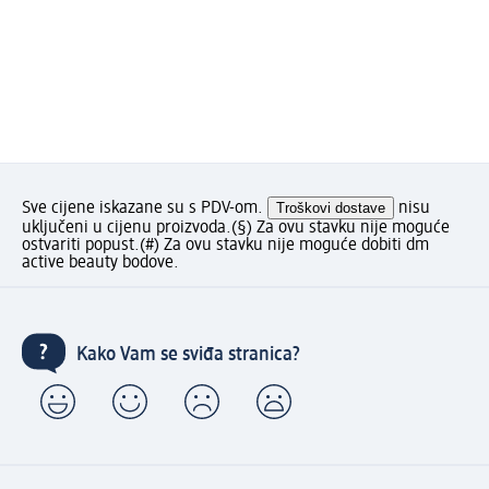
Sve cijene iskazane su s PDV-om.
Troškovi dostave
nisu
uključeni u cijenu proizvoda.
(§) Za ovu stavku nije moguće
ostvariti popust.
(#) Za ovu stavku nije moguće dobiti dm
active beauty bodove.
Kako Vam se sviđa stranica?