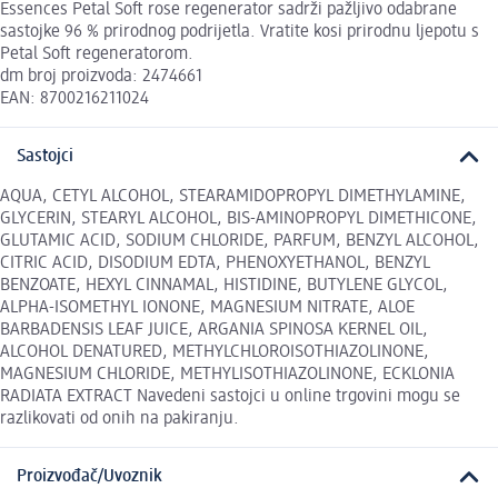
Essences Petal Soft rose regenerator sadrži pažljivo odabrane
sastojke 96 % prirodnog podrijetla. Vratite kosi prirodnu ljepotu s
Petal Soft regeneratorom.
dm broj proizvoda: 2474661
EAN: 8700216211024
Sastojci
AQUA, CETYL ALCOHOL, STEARAMIDOPROPYL DIMETHYLAMINE,
GLYCERIN, STEARYL ALCOHOL, BIS-AMINOPROPYL DIMETHICONE,
GLUTAMIC ACID, SODIUM CHLORIDE, PARFUM, BENZYL ALCOHOL,
CITRIC ACID, DISODIUM EDTA, PHENOXYETHANOL, BENZYL
BENZOATE, HEXYL CINNAMAL, HISTIDINE, BUTYLENE GLYCOL,
ALPHA-ISOMETHYL IONONE, MAGNESIUM NITRATE, ALOE
BARBADENSIS LEAF JUICE, ARGANIA SPINOSA KERNEL OIL,
ALCOHOL DENATURED, METHYLCHLOROISOTHIAZOLINONE,
MAGNESIUM CHLORIDE, METHYLISOTHIAZOLINONE, ECKLONIA
RADIATA EXTRACT Navedeni sastojci u online trgovini mogu se
razlikovati od onih na pakiranju.
Proizvođač/Uvoznik