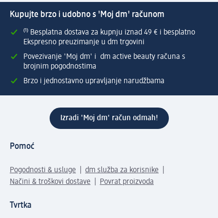
Kupujte brzo i udobno s 'Moj dm' računom
⁽¹⁾ Besplatna dostava za kupnju iznad 49 € i besplatno
Ekspresno preuzimanje u dm trgovini
Povezivanje 'Moj dm' i dm active beauty računa s
brojnim pogodnostima
Brzo i jednostavno upravljanje narudžbama
Izradi 'Moj dm' račun odmah!
Pomoć
Pogodnosti & usluge
dm služba za korisnike
Načini & troškovi dostave
Povrat proizvoda
Tvrtka