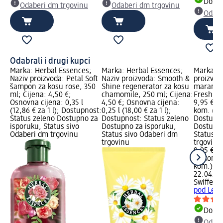
Dostu
Odaberi dm trgovinu
Odaberi dm trgovinu
Odabe
Odabrali i drugi kupci
Marka: Herbal Essences;
Marka: Herbal Essences;
Marka: S
Naziv proizvoda: Petal Soft
Naziv proizvoda: Smooth &
proizvod
šampon za kosu rose, 350
Shine regenerator za kosu
maramic
ml; Cijena: 4,50 €;
chamomile, 250 ml; Cijena:
Fresh, 2
Osnovna cijena: 0,35 l
4,50 €; Osnovna cijena:
9,95 €; 
(12,86 € za 1 l); Dostupnost:
0,25 l (18,00 € za 1 l);
kom. (0,4
Status zeleno Dostupno za
Dostupnost: Status zeleno
Dostupno
isporuku, Status sivo
Dostupno za isporuku,
Dostupno
Odaberi dm trgovinu
Status sivo Odaberi dm
Status s
trgovinu
trgovinu
9,95 €
24 kom. (
kom.)
Cij
22.04.20
Swiffer
V
pod Lemo
Dostu
Odabe