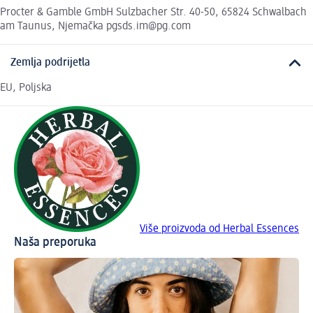
Procter & Gamble GmbH Sulzbacher Str. 40-50, 65824 Schwalbach
am Taunus, Njemačka pgsds.im@pg.com
Zemlja podrijetla
EU, Poljska
Više proizvoda od Herbal Essences
Naša preporuka