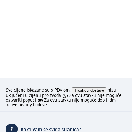
Sve cijene iskazane su s PDV-om.
Troškovi dostave
nisu
uključeni u cijenu proizvoda.
(§) Za ovu stavku nije moguće
ostvariti popust.
(#) Za ovu stavku nije moguće dobiti dm
active beauty bodove.
Kako Vam se sviđa stranica?