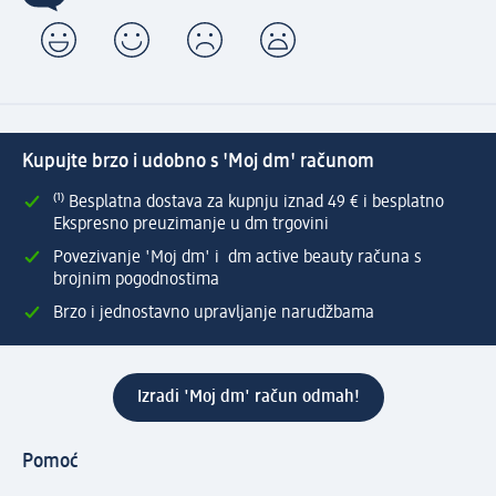
Kupujte brzo i udobno s 'Moj dm' računom
⁽¹⁾ Besplatna dostava za kupnju iznad 49 € i besplatno
Ekspresno preuzimanje u dm trgovini
Povezivanje 'Moj dm' i dm active beauty računa s
brojnim pogodnostima
Brzo i jednostavno upravljanje narudžbama
Izradi 'Moj dm' račun odmah!
Pomoć