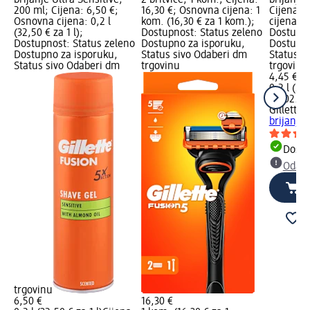
brijanje Ultra Sensitive,
2 britvice, 1 kom.; Cijena:
brijanje 
200 ml; Cijena: 6,50 €;
16,30 €; Osnovna cijena: 1
Cijena: 
Osnovna cijena: 0,2 l
kom. (16,30 € za 1 kom.);
cijena: 0,
(32,50 € za 1 l);
Dostupnost: Status zeleno
Dostupno
Dostupnost: Status zeleno
Dostupno za isporuku,
Dostupno
Dostupno za isporuku,
Status sivo Odaberi dm
Status s
Status sivo Odaberi dm
trgovinu
trgovinu
4,45 €
0,2 l (22,
na 02.05
Gillette
S
brijanje 
Dostu
Odabe
trgovinu
6,50 €
16,30 €