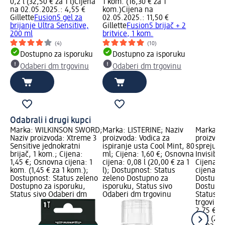
0,2 l (32,50 € za 1 l)
Cijena
1 kom. (16,30 € za 1
na 02.05.2025.: 4,55 €
kom.)
Cijena na
Gillette
Fusion5 gel za
02.05.2025.: 11,50 €
brijanje Ultra Sensitive,
Gillette
Fusion5 brijač + 2
200 ml
britvice, 1 kom.
(4)
(10)
Dostupno za isporuku
Dostupno za isporuku
Odaberi dm trgovinu
Odaberi dm trgovinu
Odabrali i drugi kupci
Marka: WILKINSON SWORD;
Marka: LISTERINE; Naziv
Marka: N
Naziv proizvoda: Xtreme 3
proizvoda: Vodica za
proizvod
Sensitive jednokratni
ispiranje usta Cool Mint, 80
spreju B
brijač, 1 kom.; Cijena:
ml; Cijena: 1,60 €; Osnovna
Invisible
1,45 €; Osnovna cijena: 1
cijena: 0,08 l (20,00 € za 1
Cijena: 
kom. (1,45 € za 1 kom.);
l); Dostupnost: Status
cijena: 0,
Dostupnost: Status zeleno
zeleno Dostupno za
Dostupno
Dostupno za isporuku,
isporuku, Status sivo
Dostupno
Status sivo Odaberi dm
Odaberi dm trgovinu
Status s
trgovinu
2,75 €
0,1 l (27,