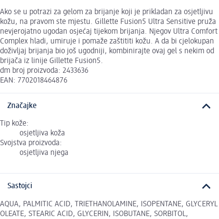
Ako se u potrazi za gelom za brijanje koji je prikladan za osjetljivu
kožu, na pravom ste mjestu. Gillette Fusion5 Ultra Sensitive pruža
nevjerojatno ugodan osjećaj tijekom brijanja. Njegov Ultra Comfort
Complex hladi, umiruje i pomaže zaštititi kožu. A da bi cjelokupan
doživljaj brijanja bio još ugodniji, kombinirajte ovaj gel s nekim od
brijača iz linije Gillette Fusion5.
dm broj proizvoda: 2433636
EAN: 7702018464876
Značajke
Tip kože:
osjetljiva koža
Svojstva proizvoda:
osjetljiva njega
Sastojci
AQUA, PALMITIC ACID, TRIETHANOLAMINE, ISOPENTANE, GLYCERYL
OLEATE, STEARIC ACID, GLYCERIN, ISOBUTANE, SORBITOL,