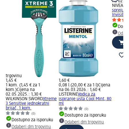
na 02.05
NIVEA M
spreju B
Invisible
Dostu
Odabe
trgovinu
1,45 €
1,60 €
1 kom. (1,45 € za 1
0,08 l (20,00 € za 1 l)
Cijena
kom.)
Cijena na
na 06.03.2026.: 1,60 €
02.05.2025.: 1,30 €
LISTERINE
Vodica za
WILKINSON SWORD
Xtreme
ispiranje usta Cool Mint, 80
3 Sensitive jednokratni
ml
brijač, 1 kom.
(0)
(0)
Dostupno za isporuku
Dostupno za isporuku
Odaberi dm trgovinu
Odaberi dm trgovinu