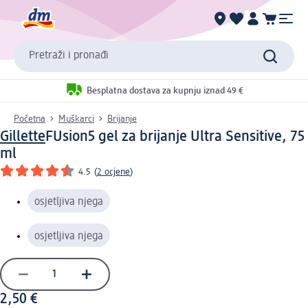
Pretraži i pronađi
Besplatna dostava za kupnju iznad 49 €
Početna
Muškarci
Brijanje
Gillette
FUsion5 gel za brijanje Ultra Sensitive, 75
ml
4.5
(
2 ocjene
)
osjetljiva njega
osjetljiva njega
2,50 €