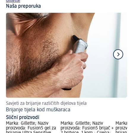
Gillette
Naša preporuka
Savjeti za brijanje različitih dijelova tijela
Kak
Brijanje tijela kod muškaraca
In
Slični proizvodi
Marka: Gillette; Naziv
Marka: Gillette; Naziv
Marka: Gi
proizvoda: Fusion5 gel za
proizvoda: Fusion5 brijač +
proizvoda