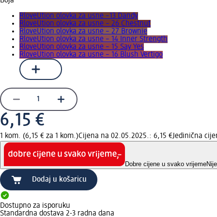
Boja
RloveUtion olovka za usne –13 Dandy
RloveUtion olovka za usne – 26 Chestnut
RloveUtion olovka za usne – 27 Brownie
RloveUtion olovka za usne – 14 Inner Strength
RloveUtion olovka za usne – 15 Say Yes
RloveUtion olovka za usne – 16 Blush Vertigo
6,15 €
1 kom. (6,15 € za 1 kom.)
Cijena na 02.05.2025.: 6,15 €
Jedinična cij
Dobre cijene u svako vrijeme
Nij
Dodaj u košaricu
Dostupno za isporuku
Standardna dostava 2-3 radna dana