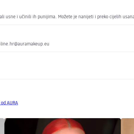
i usne i učinili ih punijima. Možete je nanijeti i preko cijelih usan
online.hr@auramakeup.eu
a od AURA