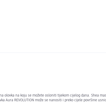
 olovka na koju se možete osloniti tijekom cijelog dana. Shea masl
ovka Aura REVOLUTION može se nanositi i preko cijele površine usni