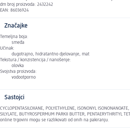
dm broj proizvoda: 2432242
EAN: 86036924
Značajke
Temeljna boja:
smeđa
Učinak:
dugotrajno, hidratantno djelovanje, mat
Tekstura / konzistencija / nanošenje:
olovka
Svojstva proizvoda:
vodootporno
Sastojci
CYCLOPENTASILOXANE, POLYETHYLENE, ISONONYL ISONONANOATE, B
SILYLATE, BUTYROSPERMUM PARKII BUTTER, PENTAERYTHRITYL TETRA-DI
online trgovini mogu se razlikovati od onih na pakiranju.