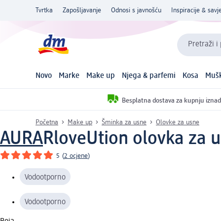
Tvrtka
Zapošljavanje
Odnosi s javnošću
Inspiracije & savje
Pretraži i
Novo
Marke
Make up
Njega & parfemi
Kosa
Mušk
Besplatna dostava za kupnju iznad
Početna
Make up
Šminka za usne
Olovke za usne
AURA
RloveUtion olovka za u
5
(
2 ocjene
)
Vodootporno
Vodootporno