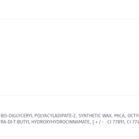
IS-DIGLYCERYL POLYACYLADIPATE-2, SYNTHETIC WAX, MICA, OCTYL
-T-BUTYL HYDROXYHYDROCINNAMATE, [ + / - : CI 77891, CI 77491, C