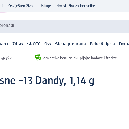
ti
Osviješten život
Usluge
dm služba za korisnike
 pronađi
arci
Zdravlje & OTC
Osviještena prehrana
Bebe & djeca
Doma
(1)
dm active beauty: skupljajte bodove i štedite
 49 €
sne –13 Dandy, 1,14 g