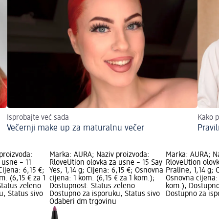
Isprobajte već sada
Kako p
Večernji make up za maturalnu večer
Pravi
proizvoda:
Marka: AURA; Naziv proizvoda:
Marka: AURA; Na
 usne – 11
RloveUtion olovka za usne – 15 Say
RloveUtion olov
Cijena: 6,15 €;
Yes, 1,14 g; Cijena: 6,15 €; Osnovna
Praline, 1,14 g; 
m. (6,15 € za 1
cijena: 1 kom. (6,15 € za 1 kom.);
Osnovna cijena: 
Status zeleno
Dostupnost: Status zeleno
kom.); Dostupno
, Status sivo
Dostupno za isporuku, Status sivo
Dostupno za isp
Odaberi dm trgovinu