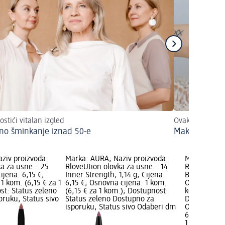
ostići vitalan izgled
Ovako ćete pos
lno šminkanje iznad 50-e
Make up za 
ziv proizvoda:
Marka: AURA; Naziv proizvoda:
Marka: AURA
ka za usne – 25
RloveUtion olovka za usne – 14
RloveUtion 
Cijena: 6,15 €;
Inner Strength, 1,14 g; Cijena:
Blush Vertig
1 kom. (6,15 € za 1
6,15 €; Osnovna cijena: 1 kom.
Osnovna cije
st: Status zeleno
(6,15 € za 1 kom.); Dostupnost:
kom.); Dost
oruku, Status sivo
Status zeleno Dostupno za
Dostupno za
isporuku, Status sivo Odaberi dm
Odaberi dm 
6,15 €
1 kom. (6,15