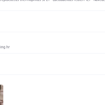
treptococcus thermophilus St-21™ Lactobacillus reuteri 1E1™ Naveden
sing.hr