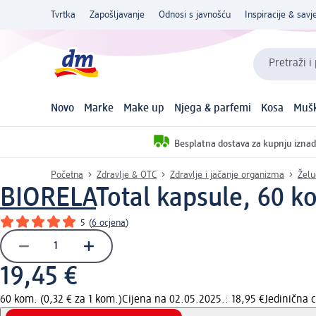
Tvrtka
Zapošljavanje
Odnosi s javnošću
Inspiracije & savje
Pretraži i
Novo
Marke
Make up
Njega & parfemi
Kosa
Mušk
Besplatna dostava za kupnju iznad
Početna
Zdravlje & OTC
Zdravlje i jačanje organizma
Želu
BIORELA
Total kapsule, 60 k
5
(
6 ocjena
)
19,45 €
60 kom. (0,32 € za 1 kom.)
Cijena na 02.05.2025.: 18,95 €
Jedinična 