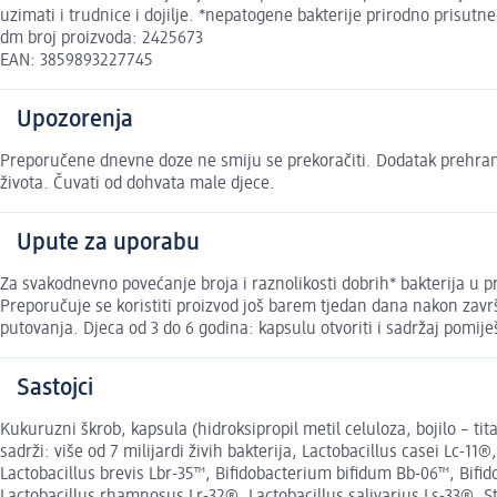
uzimati i trudnice i dojilje. *nepatogene bakterije prirodno prisut
dm broj proizvoda: 2425673
EAN: 3859893227745
Upozorenja
Preporučene dnevne doze ne smiju se prekoračiti. Dodatak prehrani
života. Čuvati od dohvata male djece.
Upute za uporabu
Za svakodnevno povećanje broja i raznolikosti dobrih* bakterija u pr
Preporučuje se koristiti proizvod još barem tjedan dana nakon završ
putovanja. Djeca od 3 do 6 godina: kapsulu otvoriti i sadržaj pomi
Sastojci
Kukuruzni škrob, kapsula (hidroksipropil metil celuloza, bojilo – t
sadrži: više od 7 milijardi živih bakterija, Lactobacillus casei Lc-
Lactobacillus brevis Lbr-35™, Bifidobacterium bifidum Bb-06™, Bifi