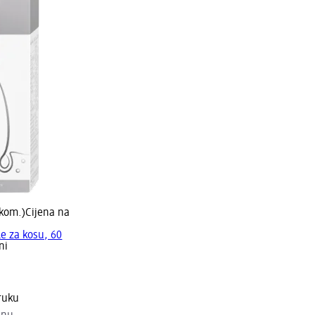
 kom.)
Cijena na
e za kosu, 60
ni
ruku