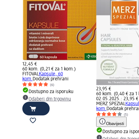
12,45 €
60 kom. (0,21 € za 1 kom.)
FITOVAL
Kapsule, 60
kom.
Dodatak prehrani
(6)
23,95 €
Dostupno za isporuku
60 kom. (0,40 € za 1
02.05.2025.: 23,95 €
Odaberi dm trgovinu
MERZ SPEZIAL
Kapsul
kom.
Dodatak prehra
(5)
Obavijesti
Dostupno za ispo