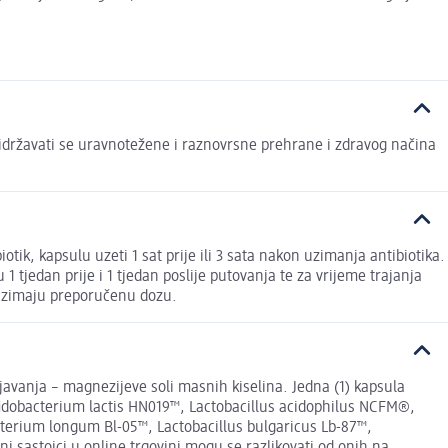
idržavati se uravnotežene i raznovrsne prehrane i zdravog načina
tik, kapsulu uzeti 1 sat prije ili 3 sata nakon uzimanja antibiotika.
 tjedan prije i 1 tjedan poslije putovanja te za vrijeme trajanja
e uzimaju preporučenu dozu.
njavanja – magnezijeve soli masnih kiselina. Jedna (1) kapsula
 Bifidobacterium lactis HN019™, Lactobacillus acidophilus NCFM®,
acterium longum Bl-05™, Lactobacillus bulgaricus Lb-87™,