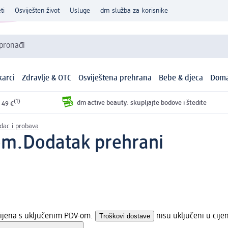
ti
Osviješten život
Usluge
dm služba za korisnike
 pronađi
arci
Zdravlje & OTC
Osviještena prehrana
Bebe & djeca
Doma
(1)
dm active beauty: skupljajte bodove i štedite
 49 €
dac i probava
om.
Dodatak prehrani
cijena s uključenim PDV-om.
Troškovi dostave
nisu uključeni u cije