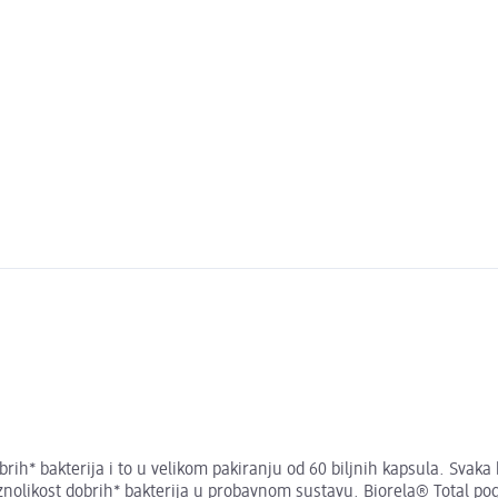
ih* bakterija i to u velikom pakiranju od 60 biljnih kapsula. Svaka k
olikost dobrih* bakterija u probavnom sustavu. Biorela® Total pog