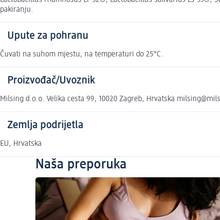
Lactobacillus rhamnosus Lr-32®, Lactobacillus salivarius Ls-33®, S
pakiranju.
Upute za pohranu
Čuvati na suhom mjestu, na temperaturi do 25°C.
Proizvođač/Uvoznik
Milsing d.o.o. Velika cesta 99, 10020 Zagreb, Hrvatska milsing@mil
Zemlja podrijetla
EU, Hrvatska
Naša preporuka