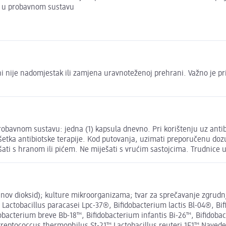
ne u probavnom sustavu
 nije nadomjestak ili zamjena uravnoteženoj prehrani. Važno je pr
obavnom sustavu: jedna (1) kapsula dnevno. Pri korištenju uz antibio
etka antibiotske terapije. Kod putovanja, uzimati preporučenu dozu 1
ješati s hranom ili pićem. Ne miješati s vrućim sastojcima. Trudnic
itanov dioksid); kulture mikroorganizama; tvar za sprečavanje zgrud
11®, Lactobacillus paracasei Lpc-37®, Bifidobacterium lactis Bl-04®,
dobacterium breve Bb-18™, Bifidobacterium infantis Bi-26™, Bifidob