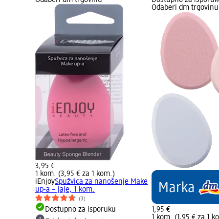
Odaberi dm trgovinu
Dostupno za isporuku
Odaberi dm trgovinu
3,95 €
1 kom. (3,95 € za 1 kom.)
iEnjoy
Spužvica za nanošenje Make
up-a – jaje, 1 kom.
(3)
Dostupno za isporuku
1,95 €
1 kom. (1,95 € za 1 k