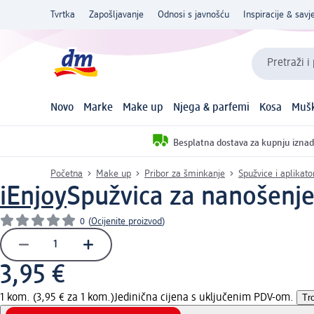
Tvrtka
Zapošljavanje
Odnosi s javnošću
Inspiracije & savje
Pretraži i
Novo
Marke
Make up
Njega & parfemi
Kosa
Mušk
Besplatna dostava za kupnju iznad
Početna
Make up
Pribor za šminkanje
Spužvice i aplikat
iEnjoy
Spužvica za nanošenje
0
(
Ocijenite proizvod
)
3,95 €
1 kom. (3,95 € za 1 kom.)
Jedinična cijena s uključenim PDV-om.
Tr