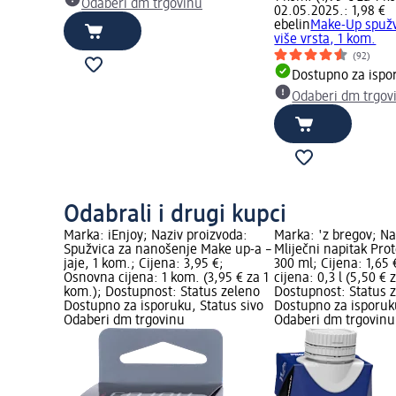
Odaberi dm trgovinu
02.05.2025.: 1,98 €
ebelin
Make-Up spužv
više vrsta, 1 kom.
(92)
Dostupno za ispo
Odaberi dm trgov
Odabrali i drugi kupci
Marka: iEnjoy; Naziv proizvoda:
Marka: 'z bregov; Na
Spužvica za nanošenje Make up-a –
Mliječni napitak Pro
jaje, 1 kom.; Cijena: 3,95 €;
300 ml; Cijena: 1,65
Osnovna cijena: 1 kom. (3,95 € za 1
cijena: 0,3 l (5,50 € z
kom.); Dostupnost: Status zeleno
Dostupnost: Status 
Dostupno za isporuku, Status sivo
Dostupno za isporuku
Odaberi dm trgovinu
Odaberi dm trgovinu