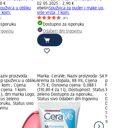
0 €
02.05.2025.: 2,90 €
pužvica u obliku
ebelin
Spužvica za puder i make-up,
 1 kom.
više vrsta, 1 kom.
3)
(81)
isporuku
Dostupno za isporuku
rgovinu
Odaberi dm trgovinu
aziv proizvoda:
Marka: CeraVe; Naziv proizvoda: SA
Marka: RIM
p spužvicu u obliku
krema za stopala, 88 ml; Cijena:
proizvoda: 
 1 kom.; Cijena:
9,75 €; Osnovna cijena: 0,088 l
Finish 35H –
cijena: 1 kom.
(110,80 € za 1 l); Dostupnost: Status
30 ml; Cije
m.); dm marka Logo;
zeleno Dostupno za isporuku,
cijena: 1 ko
tus zeleno
Status sivo Odaberi dm trgovinu
Dostupnost:
oruku, Status sivo
Dostupno za
vinu
Odaberi dm 
12,95 €
1 kom. (12,9
10.04.2026.: