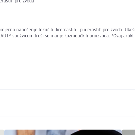
rastih proizvoda
rno nanošenje tekućih, kremastih i puderastih proizvoda. Ukošena
EAUTY spužvicom troši se manje kozmetičkih proizvoda. *Ovaj artikl