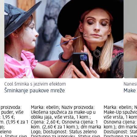
Cool šminka s jezivim efektom
Nanes
Šminkanje paukove mreže
Make 
 proizvoda:
Marka: ebelin; Naziv proizvoda:
Marka: ebelin; N
 puder, više
Ukošena spužvica za make-up u
Make-Up spužvica
: 1,95 €;
obliku jaja, više vrsta, 1 kom.;
više vrsta, 1 kom
m. (1,95 € za 1
Cijena: 2,60 €; Osnovna cijena: 1
Osnovna cijena: 
go;
kom. (2,60 € za 1 kom.); dm marka
kom.); dm mark
zeleno
Logo; Dostupnost: Status zeleno
Dostupnost: Sta