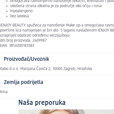
omogućava ravnomjerno nanošenje tekućih, kremastih i pude
ukošena strana idealna je za područje oko očiju i nosa
hipoalergeno
bez lateksa
iENJOY BEAUTY spužvica za nanošenje Make up-a omogućava ravnomje
površine lica namijenjen je širi dio. S lagano navlaženom iENJOY B
unaprijed odabrati određenu verziju/boju.
dm broj proizvoda: 2409987
EAN: 3856000183383
Proizvođač/Uvoznik
Itabo d.o.o. Marijana Čavića 2, 10000 Zagreb, Hrvatska
Zemlja podrijetla
Kina
Naša preporuka