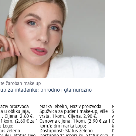
ite čaroban make up
up za mladenke: prirodno i glamurozno
aziv proizvoda:
Marka: ebelin; Naziv proizvoda:
Marka: ebel
 u obliku jaja,
Spužvica za puder i make-up, više
Spužvica za
.; Cijena: 2,60 €;
vrsta, 1 kom.; Cijena: 2,90 €;
više vrsta, 
1 kom. (2,60 € za 1
Osnovna cijena: 1 kom. (2,90 € za 1
Osnovna cije
a Logo;
kom.); dm marka Logo;
kom.); dm 
tus zeleno
Dostupnost: Status zeleno
Dostupnost: