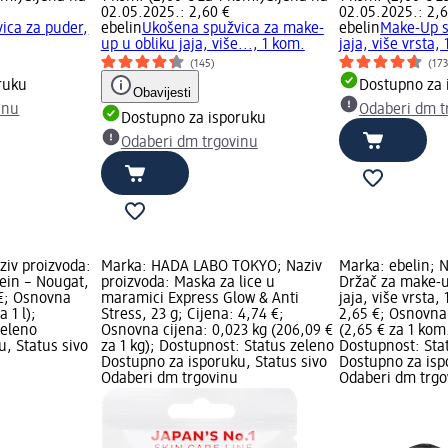
02.05.2025.: 2,60 €
02.05.2025.: 2,6
ica za puder,
ebelin
Ukošena spužvica za make-
ebelin
Make-Up s
up u obliku jaja, više..., 1 kom.
jaja, više vrsta,
(145)
(17
ruku
Dostupno za 
Obavijesti
inu
Odaberi dm t
Dostupno za isporuku
Odaberi dm trgovinu
ziv proizvoda:
Marka: HADA LABO TOKYO; Naziv
Marka: ebelin; N
tein – Nougat,
proizvoda: Maska za lice u
Držač za make-u
 €; Osnovna
maramici Express Glow & Anti
jaja, više vrsta,
a 1 l);
Stress, 23 g; Cijena: 4,74 €;
2,65 €; Osnovna 
zeleno
Osnovna cijena: 0,023 kg (206,09 €
(2,65 € za 1 ko
, Status sivo
za 1 kg); Dostupnost: Status zeleno
Dostupnost: Sta
Dostupno za isporuku, Status sivo
Dostupno za isp
Odaberi dm trgovinu
Odaberi dm trgo