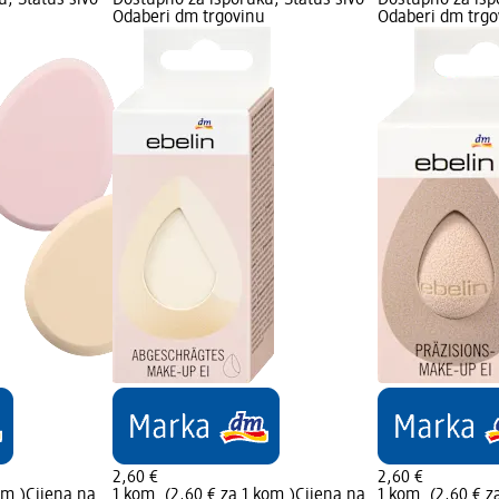
, Status sivo
Dostupno za isporuku, Status sivo
Dostupno za isp
Odaberi dm trgovinu
Odaberi dm trgo
2,60 €
2,60 €
om.)
Cijena na
1 kom. (2,60 € za 1 kom.)
Cijena na
1 kom. (2,60 € z