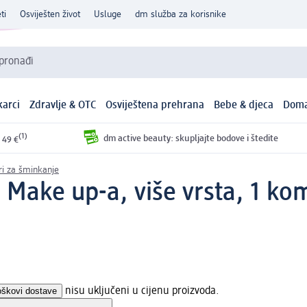
ti
Osviješten život
Usluge
dm služba za korisnike
 pronađi
arci
Zdravlje & OTC
Osviještena prehrana
Bebe & djeca
Doma
(1)
dm active beauty: skupljajte bodove i štedite
 49 €
ori za šminkanje
 Make up-a, više vrsta, 1 ko
oškovi dostave
nisu uključeni u cijenu proizvoda.