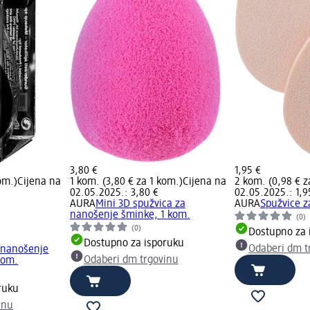
3,80 €
1,95 €
om.)
Cijena na
1 kom. (3,80 € za 1 kom.)
Cijena na
2 kom. (0,98 € z
02.05.2025.: 3,80 €
02.05.2025.: 1,9
AURA
Mini 3D spužvica za
AURA
Spužvice z
nanošenje šminke, 1 kom.
(0)
(0)
Dostupno za 
Dostupno za isporuku
Odaberi dm t
 nanošenje
Odaberi dm trgovinu
kom.
ruku
inu