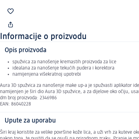
Informacije o proizvodu
Opis proizvoda
spužvica za nanošenje kremastih proizvoda za lice
idealana za nanošenje tekućih pudera i korektora
namijenjena višekratnoj upotrebi
Aura 3D spužvica za nanošenje make up-a je spužvasti aplikator ide
namijenjen je širi dio Aura 3D spužvice, a za dijelove oko očiju, us
dm broj proizvoda: 2346986
EAN: 86040228
Upute za uporabu
Širi kraj koristite za velike površine kože lica, a uži vrh za kuteve o
nakon toga, te pustiti da se osuši na prirodnom zraku. Pranje je m