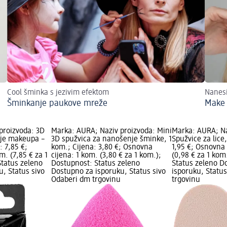
Cool šminka s jezivim efektom
Nanes
Šminkanje paukove mreže
Make 
proizvoda: 3D
Marka: AURA; Naziv proizvoda: Mini
Marka: AURA; Na
nje makeupa –
3D spužvica za nanošenje šminke, 1
Spužvice za lice
: 7,85 €;
kom.; Cijena: 3,80 €; Osnovna
1,95 €; Osnovna 
m. (7,85 € za 1
cijena: 1 kom. (3,80 € za 1 kom.);
(0,98 € za 1 kom
Status zeleno
Dostupnost: Status zeleno
Status zeleno D
, Status sivo
Dostupno za isporuku, Status sivo
isporuku, Statu
Odaberi dm trgovinu
trgovinu