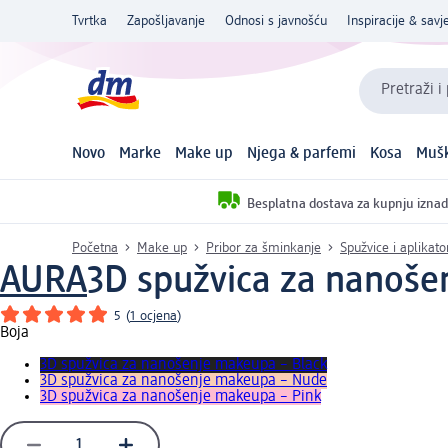
Tvrtka
Zapošljavanje
Odnosi s javnošću
Inspiracije & savje
Pretraži i
Novo
Marke
Make up
Njega & parfemi
Kosa
Mušk
Besplatna dostava za kupnju iznad
Početna
Make up
Pribor za šminkanje
Spužvice i aplikat
AURA
3D spužvica za nanoše
5
(
1 ocjena
)
Boja
3D spužvica za nanošenje makeupa – Black
3D spužvica za nanošenje makeupa – Nude
3D spužvica za nanošenje makeupa – Pink