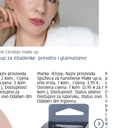
ite čaroban make up
up za mladenke: prirodno i glamurozno
ziv proizvoda:
Marka: iEnjoy; Naziv proizvoda:
Marka: REA
, 2 kom.; Cijena:
Spužvica za nanošenje Make up-a,
proizvoda: 
cijena: 2 kom.
više vrsta, 1 kom.; Cijena: 3,95 €;
spužvica za 
.); Dostupnost:
Osnovna cijena: 1 kom. (3,95 € za 1
9,90 €; Osn
ostupno za
kom.); Dostupnost: Status zeleno
(9,90 € za 
s sivo Odaberi dm
Dostupno za isporuku, Status sivo
Status zele
Odaberi dm trgovinu
isporuku, S
trgovinu
9,90 €
1 kom. (9,90
02.05.2025.:
REAL TECH