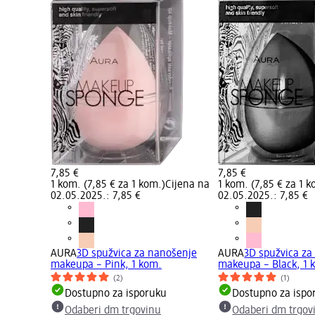
7,85 €
7,85 €
1 kom. (7,85 € za 1 kom.)
Cijena na
1 kom. (7,85 € za 1 k
02.05.2025.: 7,85 €
02.05.2025.: 7,85 €
AURA
3D spužvica za nanošenje
AURA
3D spužvica za
makeupa – Pink, 1 kom.
makeupa – Black, 1 
(2)
(1)
Dostupno za isporuku
Dostupno za ispo
Odaberi dm trgovinu
Odaberi dm trgov