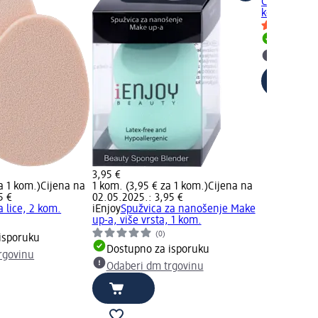
Complexion 
kom.
Dostupno
Odaberi 
3,95 €
a 1 kom.)
Cijena na
1 kom. (3,95 € za 1 kom.)
Cijena na
5 €
02.05.2025.: 3,95 €
a lice, 2 kom.
iEnjoy
Spužvica za nanošenje Make
up-a, više vrsta, 1 kom.
(0)
isporuku
Dostupno za isporuku
rgovinu
Odaberi dm trgovinu