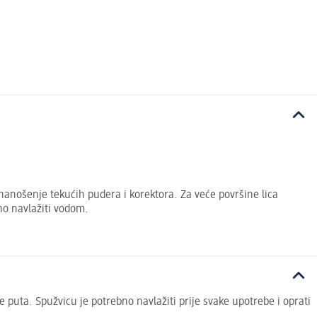
nanošenje tekućih pudera i korektora. Za veće površine lica
bno navlažiti vodom.
iše puta. Spužvicu je potrebno navlažiti prije svake upotrebe i oprati