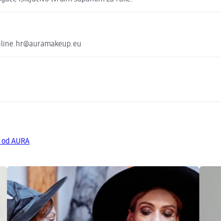
online.hr@auramakeup.eu
a od AURA