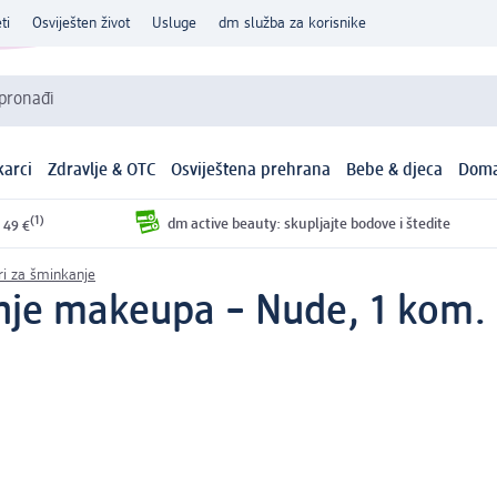
ti
Osviješten život
Usluge
dm služba za korisnike
 pronađi
arci
Zdravlje & OTC
Osviještena prehrana
Bebe & djeca
Doma
(1)
dm active beauty: skupljajte bodove i štedite
 49 €
ori za šminkanje
nje makeupa – Nude, 1 kom.