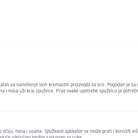
alan za nanošenje svih kremastih proizvoda za lice. Pogodan je za 
ana i nosa uži kraj spužvice. Prije svake upotrebe spužvicu je potre
ko očiju, nosa i usana. Spužvasti aplikator se može prati i koristiti v
oguće isključivo tvrdim sapunom za ruke.