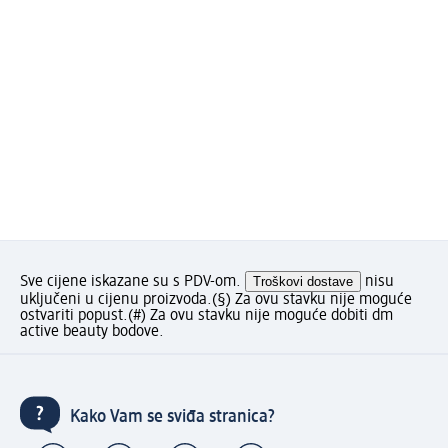
Sve cijene iskazane su s PDV-om.
Troškovi dostave
nisu
uključeni u cijenu proizvoda.
(§) Za ovu stavku nije moguće
ostvariti popust.
(#) Za ovu stavku nije moguće dobiti dm
active beauty bodove.
Kako Vam se sviđa stranica?