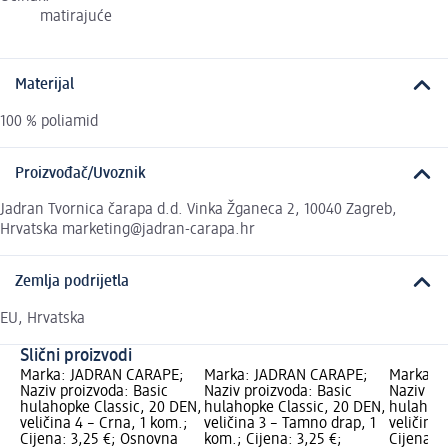
matirajuće
Materijal
100 % poliamid
Proizvođač/Uvoznik
Jadran Tvornica čarapa d.d. Vinka Žganeca 2, 10040 Zagreb,
Hrvatska marketing@jadran-carapa.hr
Zemlja podrijetla
EU, Hrvatska
Slični proizvodi
Marka: JADRAN ČARAPE;
Marka: JADRAN ČARAPE;
Marka: 
Naziv proizvoda: Basic
Naziv proizvoda: Basic
Naziv pr
hulahopke Classic, 20 DEN,
hulahopke Classic, 20 DEN,
hulahopk
veličina 4 – Crna, 1 kom.;
veličina 3 – Tamno drap, 1
veličina 
Cijena: 3,25 €; Osnovna
kom.; Cijena: 3,25 €;
Cijena: 