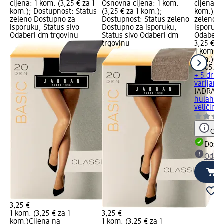
cijena: 1 kom. (3,25 € za 1
Osnovna cijena: 1 kom.
cijena: 1
kom.); Dostupnost: Status
(3,25 € za 1 kom.);
kom.); D
zeleno Dostupno za
Dostupnost: Status zeleno
zeleno D
isporuku, Status sivo
Dostupno za isporuku,
isporuku
Odaberi dm trgovinu
Status sivo Odaberi dm
Odaberi 
trgovinu
3,25 €
1 kom. (3
kom.)
Cij
02.05.20
+ 5 drugi
varijante
JADRAN 
hulahopk
veličina 
Obav
Dostu
Odabe
3,25 €
1 kom. (3,25 € za 1
3,25 €
kom.)
Cijena na
1 kom. (3,25 € za 1