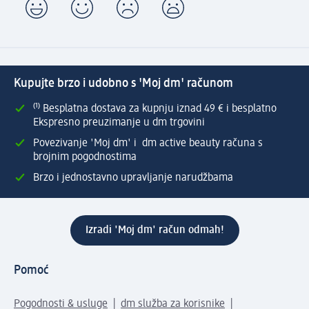
Kupujte brzo i udobno s 'Moj dm' računom
⁽¹⁾ Besplatna dostava za kupnju iznad 49 € i besplatno
Ekspresno preuzimanje u dm trgovini
Povezivanje 'Moj dm' i dm active beauty računa s
brojnim pogodnostima
Brzo i jednostavno upravljanje narudžbama
Izradi 'Moj dm' račun odmah!
Pomoć
Pogodnosti & usluge
dm služba za korisnike