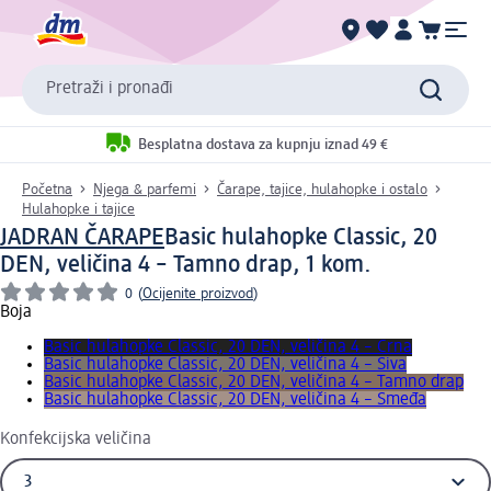
Pretraži i pronađi
Besplatna dostava za kupnju iznad 49 €
Početna
Njega & parfemi
Čarape, tajice, hulahopke i ostalo
Hulahopke i tajice
JADRAN ČARAPE
Basic hulahopke Classic, 20
DEN, veličina 4 – Tamno drap, 1 kom.
0
(
Ocijenite proizvod
)
Boja
Basic hulahopke Classic, 20 DEN, veličina 4 – Crna
Basic hulahopke Classic, 20 DEN, veličina 4 – Siva
Basic hulahopke Classic, 20 DEN, veličina 4 – Tamno drap
Basic hulahopke Classic, 20 DEN, veličina 4 – Smeđa
Konfekcijska veličina