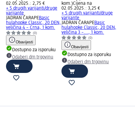
02.05.2025.: 2,75 €
kom.)
Cijena na
+ 5 drugih varijanti/druge
02.05.2025.: 3,25 €
varijante
+ 5 drugih varijanti/druge
JADRAN ČARAPE
Basic
varijante
hulahopke Classic, 20 DEN,
JADRAN ČARAPE
Basic
veličina 4 – Crna, 1 kom.
hulahopke Classic, 20 DEN,
veličina 3 –..., 1 kom.
(0)
(0)
Obavijesti
Obavijesti
Dostupno za isporuku
Dostupno za isporuku
Odaberi dm trgovinu
Odaberi dm trgovinu