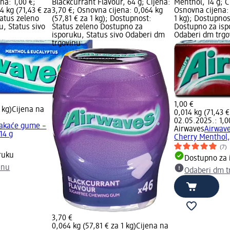
ena: 1,00 €;
Blackcurrant Flavour, 64 g; Cijena:
Menthol, 14 g; C
4 kg (71,43 € za
3,70 €; Osnovna cijena: 0,064 kg
Osnovna cijena: 
tatus zeleno
(57,81 € za 1 kg); Dostupnost:
1 kg); Dostupnos
, Status sivo
Status zeleno Dostupno za
Dostupno za isp
isporuku, Status sivo Odaberi dm
Odaberi dm trgo
trgovinu
1,00 €
 kg)
Cijena na
0,014 kg (71,43 €
02.05.2025.: 1,0
vakaće gume –
Airwaves
Airwav
14 g
Cherry Menthol,
(7)
ruku
Dostupno za 
inu
Odaberi dm t
3,70 €
0,064 kg (57,81 € za 1 kg)
Cijena na