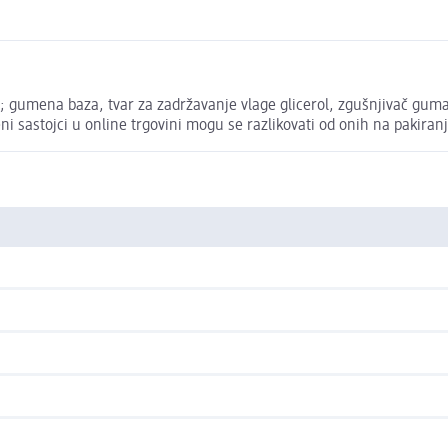
za; gumena baza, tvar za zadržavanje vlage glicerol, zgušnjivač guma
i sastojci u online trgovini mogu se razlikovati od onih na pakiran