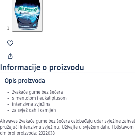
Informacije o proizvodu
Opis proizvoda
žvakaće gume bez šećera
s mentolom i eukaliptusom
intenzivna svježina
za svjež dah i osmijeh
Airwaves žvakaće gume bez šećera oslobađaju udar svježine zahvalj
pružajući intenzivnu svježinu. Uživajte u svježem dahu i blistav
dm broj proizvoda: 2322038