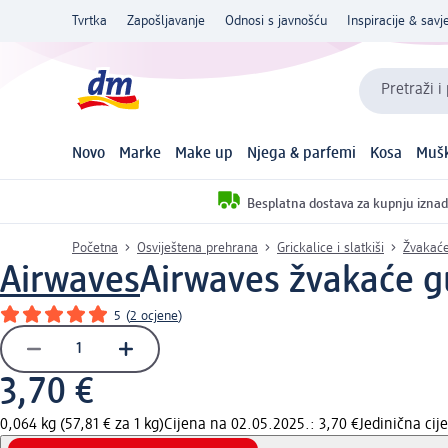
Tvrtka
Zapošljavanje
Odnosi s javnošću
Inspiracije & savje
Pretraži i
Novo
Marke
Make up
Njega & parfemi
Kosa
Mušk
Besplatna dostava za kupnju iznad
Početna
Osviještena prehrana
Grickalice i slatkiši
Žvakać
Airwaves
Airwaves žvakaće 
5
(
2 ocjene
)
3,70 €
0,064 kg (57,81 € za 1 kg)
Cijena na 02.05.2025.: 3,70 €
Jedinična ci