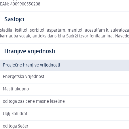
EAN: 4009900550208
Sastojci
sladila: ksilitol, sorbitol, aspartam, manitol, acesulfam k, sukralo
karnauba vosak, antioksidans bha Sadrži izvor fenilalanina. Naveden
Hranjive vrijednosti
Prosječne hranjive vrijednosti
Energetska vrijednost
Masti ukupno
od toga zasićene masne kiseline
Ugljikohidrati
od toga šećer