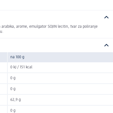
 arabika, arome, emulgator SOJIN lecitin, tvar za poliranje
ju.
na 100 g
0 kJ / 151 kcal
0 g
0 g
62,9 g
0 g