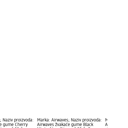
; Naziv proizvoda:
Marka: Airwaves; Naziv proizvoda:
Marka: Airw
će gume Cherry
Airwaves žvakaće gume Black
Airwaves žv