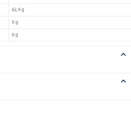
62,9 g
0 g
0 g