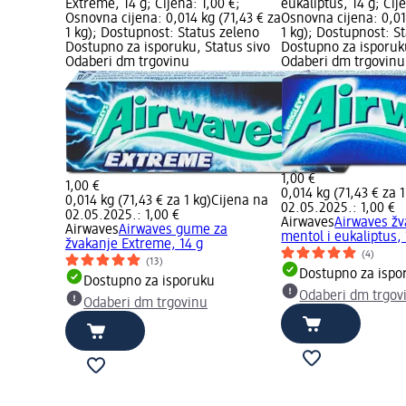
Extreme, 14 g; Cijena: 1,00 €;
eukaliptus, 14 g; Cij
Osnovna cijena: 0,014 kg (71,43 € za
Osnovna cijena: 0,01
1 kg); Dostupnost: Status zeleno
1 kg); Dostupnost: S
Dostupno za isporuku, Status sivo
Dostupno za isporuku
Odaberi dm trgovinu
Odaberi dm trgovinu
1,00 €
1,00 €
0,014 kg (71,43 € za 1
0,014 kg (71,43 € za 1 kg)
Cijena na
02.05.2025.: 1,00 €
02.05.2025.: 1,00 €
Airwaves
Airwaves ž
Airwaves
Airwaves gume za
mentol i eukaliptus, 
žvakanje Extreme, 14 g
(4)
(13)
Dostupno za ispo
Dostupno za isporuku
Odaberi dm trgov
Odaberi dm trgovinu