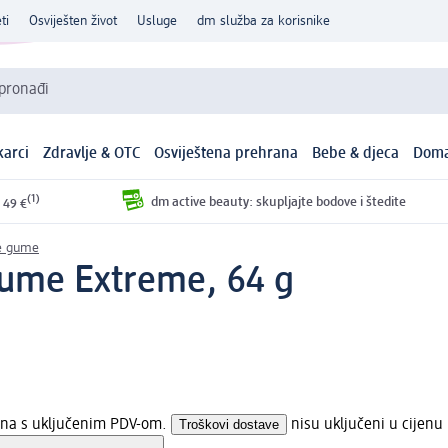
ti
Osviješten život
Usluge
dm služba za korisnike
 pronađi
arci
Zdravlje & OTC
Osviještena prehrana
Bebe & djeca
Doma
(1)
dm active beauty: skupljajte bodove i štedite
 49 €
e gume
gume Extreme, 64 g
jena s uključenim PDV-om.
Troškovi dostave
nisu uključeni u cijenu