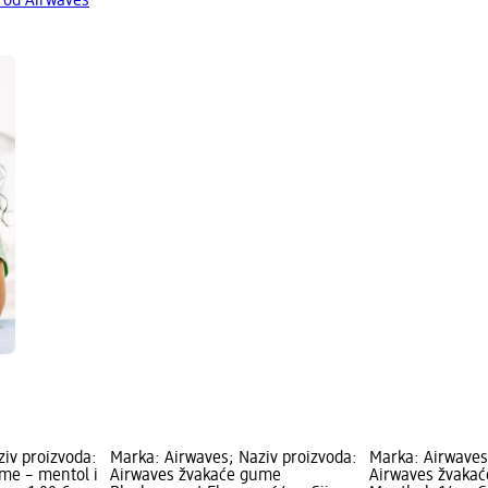
 od Airwaves
iv proizvoda:
Marka: Airwaves; Naziv proizvoda:
Marka: Airwaves
me – mentol i
Airwaves žvakaće gume
Airwaves žvaka