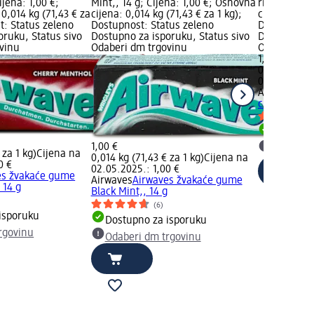
ijena: 1,00 €;
Mint,, 14 g; Cijena: 1,00 €; Osnovna
ribizl, 14 g
0,014 kg (71,43 € za
cijena: 0,014 kg (71,43 € za 1 kg);
cijena: 0,014
t: Status zeleno
Dostupnost: Status zeleno
Dostupnost:
oruku, Status sivo
Dostupno za isporuku, Status sivo
Dostupno za
vinu
Odaberi dm trgovinu
Odaberi dm 
1,00 €
0,014 kg (71
02.05.2025.:
Airwaves
Ai
crni ribizl, 
Dostupno
1,00 €
Odaberi 
 za 1 kg)
Cijena na
0,014 kg (71,43 € za 1 kg)
Cijena na
0 €
02.05.2025.: 1,00 €
es žvakaće gume
Airwaves
Airwaves žvakaće gume
 14 g
Black Mint,, 14 g
(6)
isporuku
Dostupno za isporuku
rgovinu
Odaberi dm trgovinu