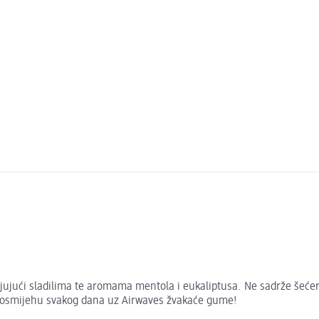
ujući sladilima te aromama mentola i eukaliptusa. Ne sadrže šećer,
om osmijehu svakog dana uz Airwaves žvakaće gume!