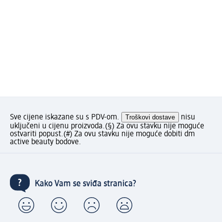
Sve cijene iskazane su s PDV-om.
Troškovi dostave
nisu
uključeni u cijenu proizvoda.
(§) Za ovu stavku nije moguće
ostvariti popust.
(#) Za ovu stavku nije moguće dobiti dm
active beauty bodove.
Kako Vam se sviđa stranica?