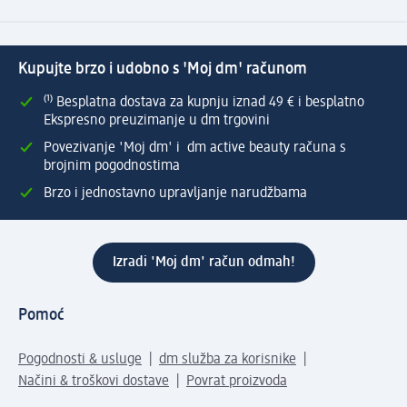
Kupujte brzo i udobno s 'Moj dm' računom
⁽¹⁾ Besplatna dostava za kupnju iznad 49 € i besplatno
Ekspresno preuzimanje u dm trgovini
Povezivanje 'Moj dm' i dm active beauty računa s
brojnim pogodnostima
Brzo i jednostavno upravljanje narudžbama
Izradi 'Moj dm' račun odmah!
Pomoć
Pogodnosti & usluge
dm služba za korisnike
Načini & troškovi dostave
Povrat proizvoda