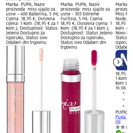
Marka: PUPA; Naziv
Marka: PUPA; Naziv
Marka: P
proizvoda: miss sjajilo za
proizvoda: miss sjajilo za
proizvoda
usne – 400 Ballerina, 5 ml;
usne – 303 Extreme
Miss Pu
Cijena: 18,95 €; Osnovna
Fuchsia, 5 ml; Cijena:
Nude, 5 
cijena: 1 kom. (18,95 € za 1
18,95 €; Osnovna cijena: 1
18,95 €;
kom.); Dostupnost: Status
kom. (18,95 € za 1 kom.);
kom. (18
zeleno Dostupno za
Dostupnost: Status zeleno
Novo Log
isporuku, Status sivo
Dostupno za isporuku,
Status z
Odaberi dm trgovinu
Status sivo Odaberi dm
isporuku
trgovinu
Odaberi 
18,95 €
1 kom. (1
kom.)
Cij
16.06.20
PUPA
Sja
Pupa – 
ml