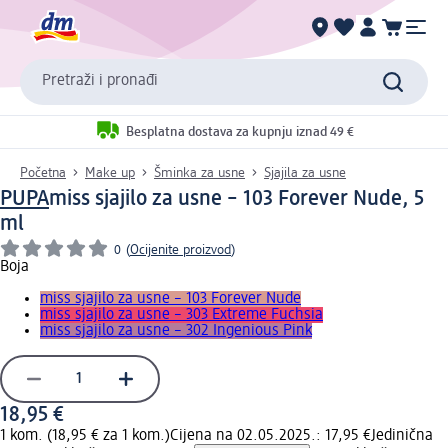
Pretraži i pronađi
Besplatna dostava za kupnju iznad 49 €
Početna
Make up
Šminka za usne
Sjajila za usne
PUPA
miss sjajilo za usne – 103 Forever Nude, 5
ml
0
(
Ocijenite proizvod
)
Boja
miss sjajilo za usne – 103 Forever Nude
miss sjajilo za usne – 303 Extreme Fuchsia
miss sjajilo za usne – 302 Ingenious Pink
18,95 €
1 kom. (18,95 € za 1 kom.)
Cijena na 02.05.2025.: 17,95 €
Jedinična