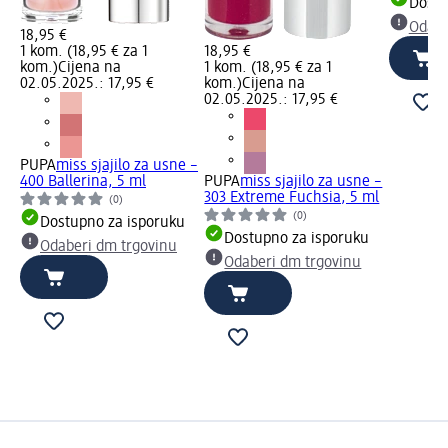
Dostu
Odabe
18,95 €
1 kom. (18,95 € za 1
18,95 €
kom.)
Cijena na
1 kom. (18,95 € za 1
02.05.2025.: 17,95 €
kom.)
Cijena na
02.05.2025.: 17,95 €
PUPA
miss sjajilo za usne –
400 Ballerina, 5 ml
PUPA
miss sjajilo za usne –
303 Extreme Fuchsia, 5 ml
(0)
(0)
Dostupno za isporuku
Dostupno za isporuku
Odaberi dm trgovinu
Odaberi dm trgovinu