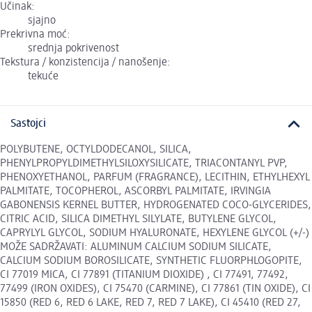
Učinak:
sjajno
Prekrivna moć:
srednja pokrivenost
Tekstura / konzistencija / nanošenje:
tekuće
Sastojci
POLYBUTENE, OCTYLDODECANOL, SILICA,
PHENYLPROPYLDIMETHYLSILOXYSILICATE, TRIACONTANYL PVP,
PHENOXYETHANOL, PARFUM (FRAGRANCE), LECITHIN, ETHYLHEXYL
PALMITATE, TOCOPHEROL, ASCORBYL PALMITATE, IRVINGIA
GABONENSIS KERNEL BUTTER, HYDROGENATED COCO-GLYCERIDES,
CITRIC ACID, SILICA DIMETHYL SILYLATE, BUTYLENE GLYCOL,
CAPRYLYL GLYCOL, SODIUM HYALURONATE, HEXYLENE GLYCOL (+/-)
MOŽE SADRŽAVATI: ALUMINUM CALCIUM SODIUM SILICATE,
CALCIUM SODIUM BOROSILICATE, SYNTHETIC FLUORPHLOGOPITE,
CI 77019 MICA, CI 77891 (TITANIUM DIOXIDE) , CI 77491, 77492,
77499 (IRON OXIDES), CI 75470 (CARMINE), CI 77861 (TIN OXIDE), CI
15850 (RED 6, RED 6 LAKE, RED 7, RED 7 LAKE), CI 45410 (RED 27,