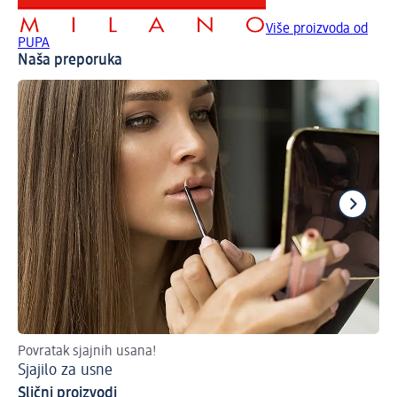
Više proizvoda od
PUPA
Naša preporuka
Povratak sjajnih usana!
Ov
Sjajilo za usne
Ma
Slični proizvodi