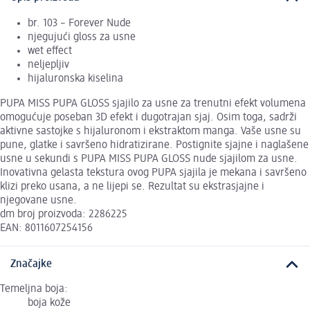
br. 103 – Forever Nude
njegujući gloss za usne
wet effect
neljepljiv
hijaluronska kiselina
PUPA MISS PUPA GLOSS sjajilo za usne za trenutni efekt volumena
omogućuje poseban 3D efekt i dugotrajan sjaj. Osim toga, sadrži
aktivne sastojke s hijaluronom i ekstraktom manga. Vaše usne su
pune, glatke i savršeno hidratizirane. Postignite sjajne i naglašene
usne u sekundi s PUPA MISS PUPA GLOSS nude sjajilom za usne.
Inovativna gelasta tekstura ovog PUPA sjajila je mekana i savršeno
klizi preko usana, a ne lijepi se. Rezultat su ekstrasjajne i
njegovane usne.
dm broj proizvoda: 2286225
EAN: 8011607254156
Značajke
Temeljna boja:
boja kože