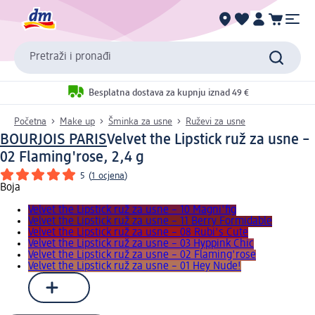
Pretraži i pronađi
Besplatna dostava za kupnju iznad 49 €
Početna
Make up
Šminka za usne
Ruževi za usne
BOURJOIS PARIS
Velvet the Lipstick ruž za usne –
02 Flaming'rose, 2,4 g
5
(
1 ocjena
)
Boja
Velvet the Lipstick ruž za usne – 10 Magni'fig
Velvet the Lipstick ruž za usne – 11 Berry Formidable
Velvet the Lipstick ruž za usne – 08 Rubi's Cute
Velvet the Lipstick ruž za usne – 03 Hyppink Chic
Velvet the Lipstick ruž za usne – 02 Flaming'rose
Velvet the Lipstick ruž za usne – 01 Hey Nude!