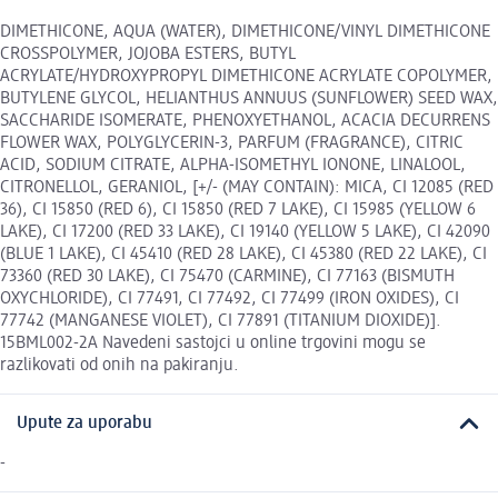
DIMETHICONE, AQUA (WATER), DIMETHICONE/VINYL DIMETHICONE
CROSSPOLYMER, JOJOBA ESTERS, BUTYL
ACRYLATE/HYDROXYPROPYL DIMETHICONE ACRYLATE COPOLYMER,
BUTYLENE GLYCOL, HELIANTHUS ANNUUS (SUNFLOWER) SEED WAX,
SACCHARIDE ISOMERATE, PHENOXYETHANOL, ACACIA DECURRENS
FLOWER WAX, POLYGLYCERIN-3, PARFUM (FRAGRANCE), CITRIC
ACID, SODIUM CITRATE, ALPHA-ISOMETHYL IONONE, LINALOOL,
CITRONELLOL, GERANIOL, [+/- (MAY CONTAIN): MICA, CI 12085 (RED
36), CI 15850 (RED 6), CI 15850 (RED 7 LAKE), CI 15985 (YELLOW 6
LAKE), CI 17200 (RED 33 LAKE), CI 19140 (YELLOW 5 LAKE), CI 42090
(BLUE 1 LAKE), CI 45410 (RED 28 LAKE), CI 45380 (RED 22 LAKE), CI
73360 (RED 30 LAKE), CI 75470 (CARMINE), CI 77163 (BISMUTH
OXYCHLORIDE), CI 77491, CI 77492, CI 77499 (IRON OXIDES), CI
77742 (MANGANESE VIOLET), CI 77891 (TITANIUM DIOXIDE)].
15BML002-2A Navedeni sastojci u online trgovini mogu se
razlikovati od onih na pakiranju.
Upute za uporabu
-