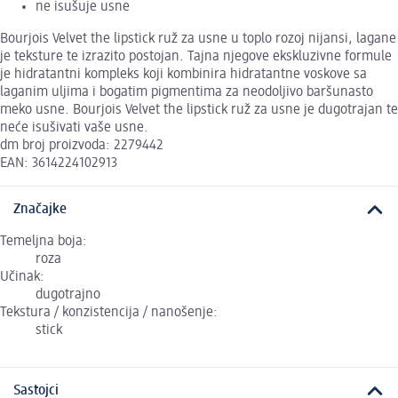
ne isušuje usne
Bourjois Velvet the lipstick ruž za usne u toplo rozoj nijansi, lagane
je teksture te izrazito postojan. Tajna njegove ekskluzivne formule
je hidratantni kompleks koji kombinira hidratantne voskove sa
laganim uljima i bogatim pigmentima za neodoljivo baršunasto
meko usne. Bourjois Velvet the lipstick ruž za usne je dugotrajan te
neće isušivati vaše usne.
dm broj proizvoda: 2279442
EAN: 3614224102913
Značajke
Temeljna boja:
roza
Učinak:
dugotrajno
Tekstura / konzistencija / nanošenje:
stick
Sastojci