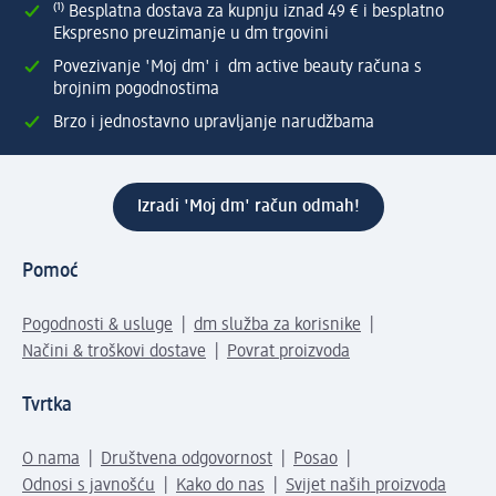
⁽¹⁾ Besplatna dostava za kupnju iznad 49 € i besplatno
Ekspresno preuzimanje u dm trgovini
Povezivanje 'Moj dm' i dm active beauty računa s
brojnim pogodnostima
Brzo i jednostavno upravljanje narudžbama
Izradi 'Moj dm' račun odmah!
Pomoć
Pogodnosti & usluge
dm služba za korisnike
Načini & troškovi dostave
Povrat proizvoda
Tvrtka
O nama
Društvena odgovornost
Posao
Odnosi s javnošću
Kako do nas
Svijet naših proizvoda