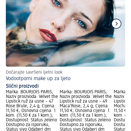
Dočarajte savršeni ljetni look
Po
Vodootporni make up za ljeto
Sa
Slični proizvodi
Marka: BOURJOIS PARIS;
Marka: BOURJOIS PARIS;
Marka: B
Naziv proizvoda: Velvet the
Naziv proizvoda: Velvet the
Naziv pr
Lipstick ruž za usne – 47
Lipstick ruž za usne – 49
Lipstick 
Rose Brule, 2,4 g; Cijena:
Maca’Rose, 2,4 g; Cijena:
Mocha*mo
11,50 €; Osnovna cijena: 1
11,50 €; Osnovna cijena: 1
11,50 €; 
kom. (11,50 € za 1 kom.);
kom. (11,50 € za 1 kom.);
kom. (11,
Dostupnost: Status zeleno
Dostupnost: Status zeleno
Dostupno
Dostupno za isporuku,
Dostupno za isporuku,
Dostupno
Status sivo Odaberi dm
Status sivo Odaberi dm
Status s