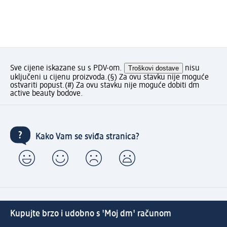
Sve cijene iskazane su s PDV-om.
Troškovi dostave
nisu
uključeni u cijenu proizvoda.
(§) Za ovu stavku nije moguće
ostvariti popust.
(#) Za ovu stavku nije moguće dobiti dm
active beauty bodove.
Kako Vam se sviđa stranica?
Kupujte brzo i udobno s 'Moj dm' računom