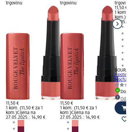
trgovinu
trgovinu
trgovinu
11,50 €
1 kom. (1
kom.)
Cij
27.05.20
+5
BOURJOI
Lipstick 
Mocha*m
Dostu
Odabe
11,50 €
11,50 €
1 kom. (11,50 € za 1
1 kom. (11,50 € za 1
kom.)
Cijena na
kom.)
Cijena na
27.05.2025.: 14,90 €
27.05.2025.: 14,90 €