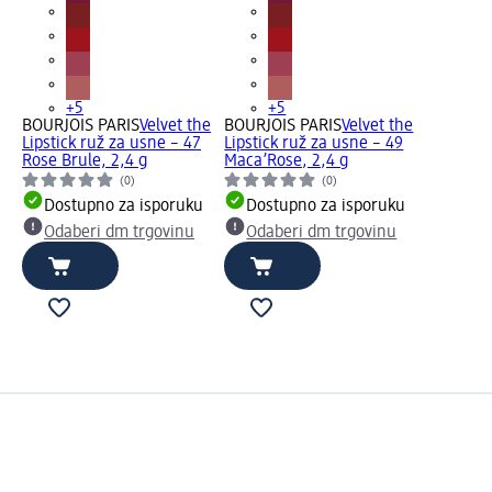
+5
+5
BOURJOIS PARIS
Velvet the
BOURJOIS PARIS
Velvet the
Lipstick ruž za usne – 47
Lipstick ruž za usne – 49
Rose Brule, 2,4 g
Maca’Rose, 2,4 g
(0)
(0)
Dostupno za isporuku
Dostupno za isporuku
Odaberi dm trgovinu
Odaberi dm trgovinu