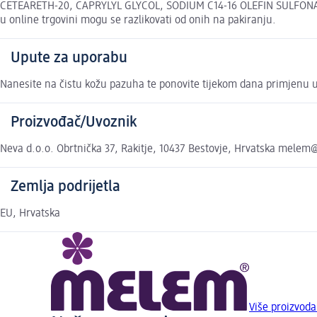
CETEARETH-20, CAPRYLYL GLYCOL, SODIUM C14-16 OLEFIN SULFONA
u online trgovini mogu se razlikovati od onih na pakiranju.
Upute za uporabu
Nanesite na čistu kožu pazuha te ponovite tijekom dana primjenu u
Proizvođač/Uvoznik
Neva d.o.o. Obrtnička 37, Rakitje, 10437 Bestovje, Hrvatska mel
Zemlja podrijetla
EU, Hrvatska
Više proizvod