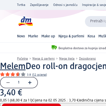
Tvrtka
Zapošljavanje
Odnosi s javnošću
Inspiracije & savje
Pretraži i
Novo
Marke
Make up
Njega & parfemi
Kosa
Mušk
Besplatna dostava za kupnju iznad
Početna
Njega & parfemi
Njega tijela
Dezodoransi
Melem
Deo roll-on dragocjen
3.8
(
12 ocjena
)
3,40 €
0,05 l (68,00 € za 1 l)
Cijena na 02.05.2025.: 3,70 €
Jedinična cijena