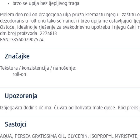
brzo se upija bez ljepljivog traga
Melem deo roll on dragocjena ulja pruža kremastu njegu i zaštitu os
dezodorans u roll-onu lako se nanosi i brzo upija ne ostavljajući lje
čistoće. Idealno je rješenje za svakodnevnu upotrebu i njegu čak i na
dm broj proizvoda: 2274818
EAN: 3856007907524
Značajke
Tekstura / konzistencija / nanošenje:
roll-on
Upozorenja
Izbjegavati dodir s očima. Čuvati od dohvata male djece. Kod preosjetl
Sastojci
AQUA, PERSEA GRATISSIMA OIL, GLYCERIN, ISOPROPYL MYRISTAT