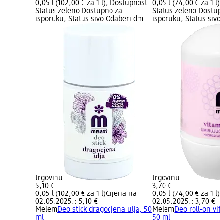
0,05 l (102,00 € za 1 l); Dostupnost:
0,05 l (74,00 € za 1 
Status zeleno Dostupno za
Status zeleno Dostu
isporuku, Status sivo Odaberi dm
isporuku, Status siv
trgovinu
trgovinu
5,10 €
3,70 €
0,05 l (102,00 € za 1 l)
Cijena na
0,05 l (74,00 € za 1 l)
02.05.2025.: 5,10 €
02.05.2025.: 3,70 €
Melem
Deo stick dragocjena ulja, 50
Melem
Deo roll-on v
ml
50 ml