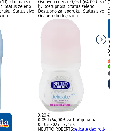
a 1 l); dm marka
Osnovna cijena: 0,05 l (64,00 € za 1
(15,00 € za 
t: Status zeleno
l); Dostupnost: Status zeleno
Dostupnost:
oruku, Status sivo
Dostupno za isporuku, Status sivo
Dostupno za
vinu
Odaberi dm trgovinu
Odaberi dm 
0,75 €
0,05 l (15,00
02.05.2025.:
Balea
Deo ro
Dostupno
Odaberi 
3,20 €
0,05 l (64,00 € za 1 l)
Cijena na
02.05.2025.: 3,45 €
NEUTRO ROBERTS
delicate deo roll-