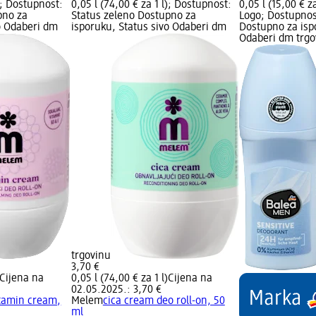
l); Dostupnost:
0,05 l (74,00 € za 1 l); Dostupnost:
0,05 l (15,00 € z
pno za
Status zeleno Dostupno za
Logo; Dostupnos
o Odaberi dm
isporuku, Status sivo Odaberi dm
Dostupno za isp
Odaberi dm trgo
trgovinu
3,70 €
Cijena na
0,05 l (74,00 € za 1 l)
Cijena na
02.05.2025.: 3,70 €
itamin cream,
Melem
cica cream deo roll-on, 50
ml