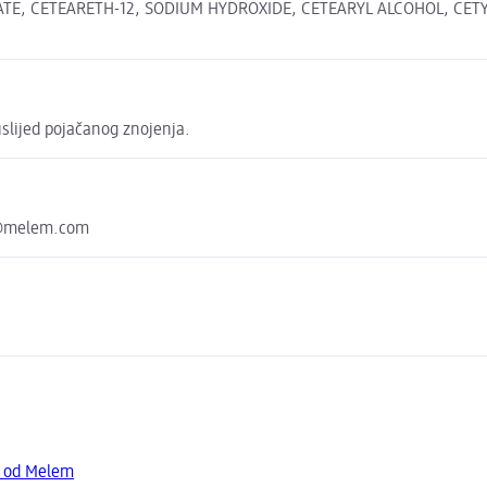
TE, CETEARETH-12, SODIUM HYDROXIDE, CETEARYL ALCOHOL, CETYL
slijed pojačanog znojenja.
em@melem.com
a od Melem