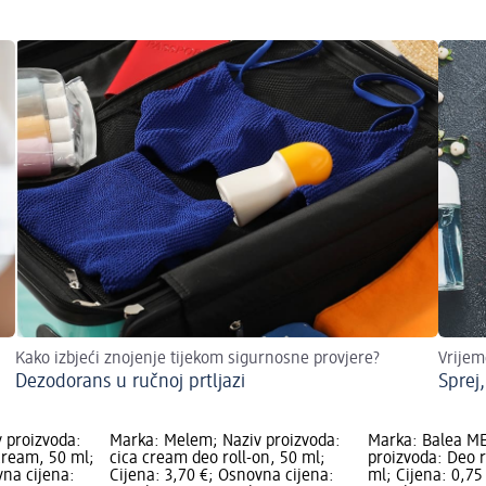
Kako izbjeći znojenje tijekom sigurnosne provjere?
Vrijem
Dezodorans u ručnoj prtljazi
Sprej,
 proizvoda:
Marka: Melem; Naziv proizvoda:
Marka: Balea ME
cream, 50 ml;
cica cream deo roll-on, 50 ml;
proizvoda: Deo r
vna cijena:
Cijena: 3,70 €; Osnovna cijena:
ml; Cijena: 0,75