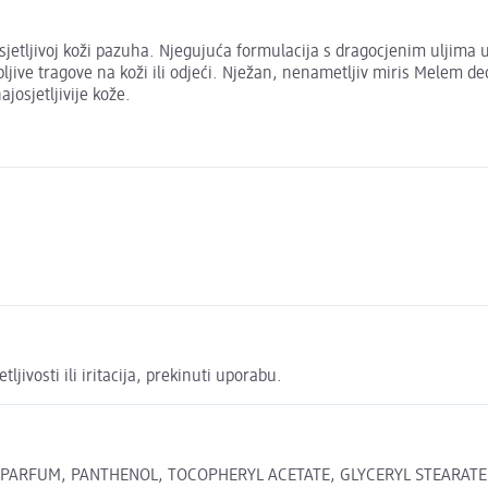
jetljivoj koži pazuha. Njegujuća formulacija s dragocjenim uljima u
pljive tragove na koži ili odjeći. Nježan, nenametljiv miris Melem de
josjetljivije kože.
jivosti ili iritacija, prekinuti uporabu.
E, PARFUM, PANTHENOL, TOCOPHERYL ACETATE, GLYCERYL STEARA