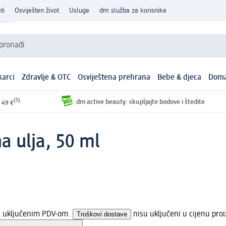
ti
Osviješten život
Usluge
dm služba za korisnike
 pronađi
arci
Zdravlje & OTC
Osviještena prehrana
Bebe & djeca
Doma
(1)
dm active beauty: skupljajte bodove i štedite
 49 €
a ulja, 50 ml
 s uključenim PDV-om.
Troškovi dostave
nisu uključeni u cijenu pro