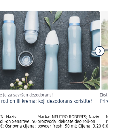
e je za savršen dezodorans!
Ekstrakti cvjeto
 roll-on ili krema: koji dezodorans koristite?
Prirodni dezo
N; Naziv
Marka: NEUTRO ROBERTS; Naziv
Marka: Bale
oll-on Sensitive, 50
proizvoda: delicate deo roll-on
roll-on Sens
 €; Osnovna cijena:
powder fresh, 50 ml; Cijena: 3,20 €;
0,75 €; Osno