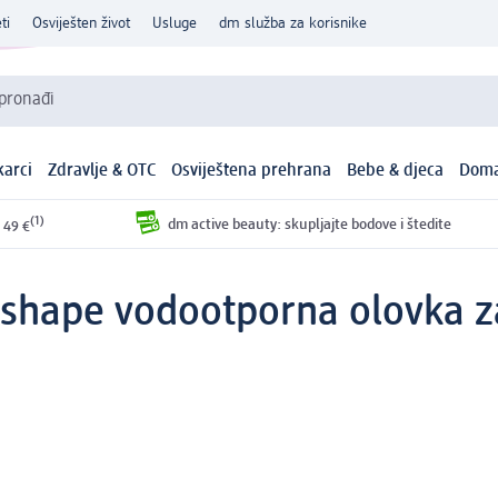
ti
Osviješten život
Usluge
dm služba za korisnike
 pronađi
arci
Zdravlje & OTC
Osviještena prehrana
Bebe & djeca
Doma
(1)
dm active beauty: skupljajte bodove i štedite
 49 €
shape vodootporna olovka za