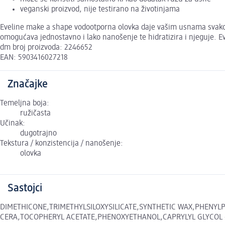
veganski proizvod, nije testirano na životinjama
Eveline make a shape vodootporna olovka daje vašim usnama svakod
omogućava jednostavno i lako nanošenje te hidratizira i njeguje. E
dm broj proizvoda: 2246652
EAN: 5903416027218
Značajke
Temeljna boja:
ružičasta
Učinak:
dugotrajno
Tekstura / konzistencija / nanošenje:
olovka
Sastojci
DIMETHICONE,TRIMETHYLSILOXYSILICATE,SYNTHETIC WAX,PHENYLP
CERA,TOCOPHERYL ACETATE,PHENOXYETHANOL,CAPRYLYL GLYCOL +/- CI 7