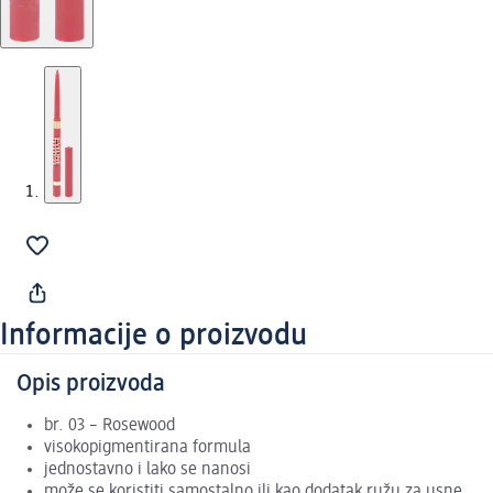
Informacije o proizvodu
Opis proizvoda
br. 03 – Rosewood
visokopigmentirana formula
jednostavno i lako se nanosi
može se koristiti samostalno ili kao dodatak ružu za usne