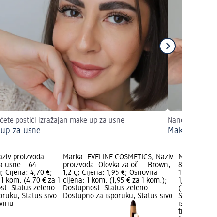
ćete postići izražajan make up za usne
Nanesite čaro
up za usne
Make up za m
ziv proizvoda:
Marka: EVELINE COSMETICS; Naziv
Marka: esse
za usne – 64
proizvoda: Olovka za oči – Brown,
8h matte co
; Cijena: 4,70 €;
1,2 g; Cijena: 1,95 €; Osnovna
15 Vintage R
1 kom. (4,70 € za 1
cijena: 1 kom. (1,95 € za 1 kom.);
1,90 €; Osn
st: Status zeleno
Dostupnost: Status zeleno
(1,90 € za 1
oruku, Status sivo
Dostupno za isporuku, Status sivo
Status zele
vinu
isporuku, S
trgovinu