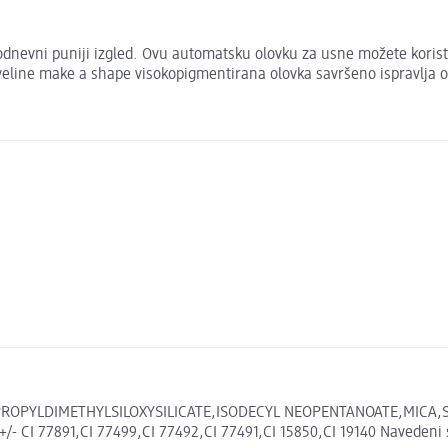
nevni puniji izgled. Ovu automatsku olovku za usne možete koristi
veline make a shape visokopigmentirana olovka savršeno ispravlja o
ROPYLDIMETHYLSILOXYSILICATE,ISODECYL NEOPENTANOATE,MICA,S
7891,CI 77499,CI 77492,CI 77491,CI 15850,CI 19140 Navedeni sasto