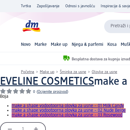
Tvrtka
Zapošljavanje
Odnosi s javnošću
Inspiracije & savje
Pretraži i
Novo
Marke
Make up
Njega & parfemi
Kosa
Mušk
Besplatna dostava za kupnju iznad
Početna
Make up
Šminka za usne
Olovke za usne
EVELINE COSMETICS
make a 
0
(
Ocijenite proizvod
)
Boja
make a shape vodootporna olovka za usne – 01 Milk Candy
make a shape vodootporna olovka za usne – 02 Nude Beige
make a shape vodootporna olovka za usne – 03 Rosewood