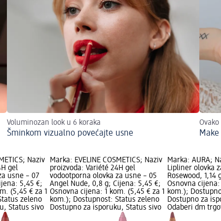
Voluminozan look u 6 koraka
Ovako 
Šminkom vizualno povećajte usne
Make 
METICS; Naziv
Marka: EVELINE COSMETICS; Naziv
Marka: AURA; Na
4H gel
proizvoda: Variété 24H gel
Lipliner olovka 
za usne – 07
vodootporna olovka za usne – 05
Rosewood, 1,14 g
ijena: 5,45 €;
Angel Nude, 0,8 g; Cijena: 5,45 €;
Osnovna cijena: 
m. (5,45 € za 1
Osnovna cijena: 1 kom. (5,45 € za 1
kom.); Dostupno
Status zeleno
kom.); Dostupnost: Status zeleno
Dostupno za isp
, Status sivo
Dostupno za isporuku, Status sivo
Odaberi dm trgo