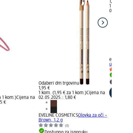
1,90 €
1 kom. (1,90
02.05.2025.:
+1
essence
8h 
usne – 15 V
Dostupno
Odaberi dm trgovinu
Odaberi 
1,95 €
1 kom. (1,95 € za 1 kom.)
Cijena na
a 1 kom.)
Cijena na
02.05.2025.: 1,80 €
5 €
EVELINE COSMETICS
Olovka za oči –
Brown, 1,2 g
(0)
Dostupno za isporuku