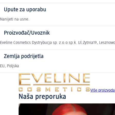
Upute za uporabu
Nanijeti na usne.
Proizvođač/Uvoznik
Eveline Cosmetics Dystrybucja sp. z.o.o.sp.k. Ul.Zytnia19, Lesznow
Zemlja podrijetla
EU, Poljska
Više proizvod
Naša preporuka