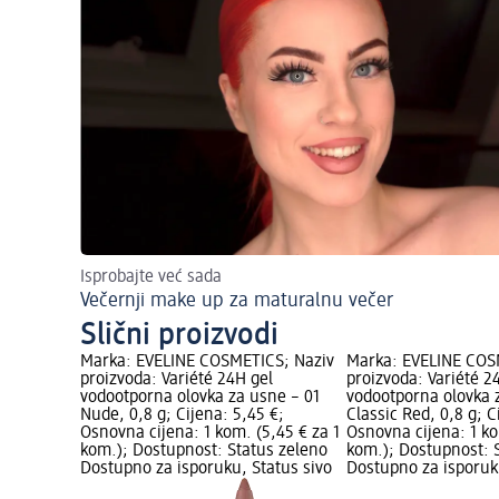
Isprobajte već sada
Večernji make up za maturalnu večer
Slični proizvodi
CS; Naziv
Marka: EVELINE COSMETICS; Naziv
Marka: EVELINE COS
el
proizvoda: Variété 24H gel
proizvoda: Variété 2
sne – 02
vodootporna olovka za usne – 01
vodootporna olovka 
45 €;
Nude, 0,8 g; Cijena: 5,45 €;
Classic Red, 0,8 g; C
5,45 € za 1
Osnovna cijena: 1 kom. (5,45 € za 1
Osnovna cijena: 1 ko
us zeleno
kom.); Dostupnost: Status zeleno
kom.); Dostupnost: 
atus sivo
Dostupno za isporuku, Status sivo
Dostupno za isporuku