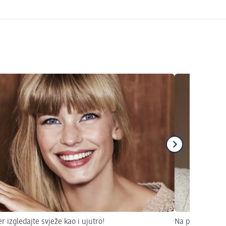
r izgledajte svježe kao i ujutro!
Na prirodno lij