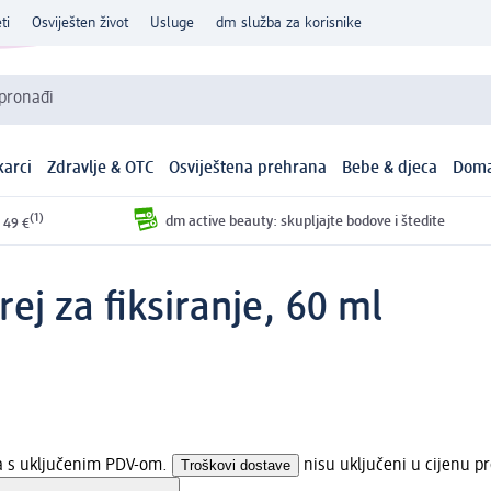
ti
Osviješten život
Usluge
dm služba za korisnike
 pronađi
arci
Zdravlje & OTC
Osviještena prehrana
Bebe & djeca
Doma
(1)
dm active beauty: skupljajte bodove i štedite
 49 €
ej za fiksiranje, 60 ml
na s uključenim PDV-om.
Troškovi dostave
nisu uključeni u cijenu p