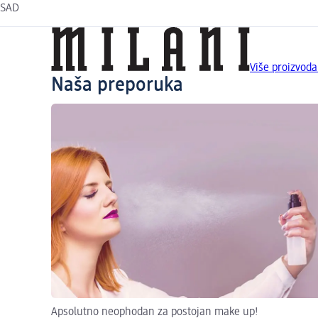
SAD
Više proizvod
Naša preporuka
Apsolutno neophodan za postojan make up!