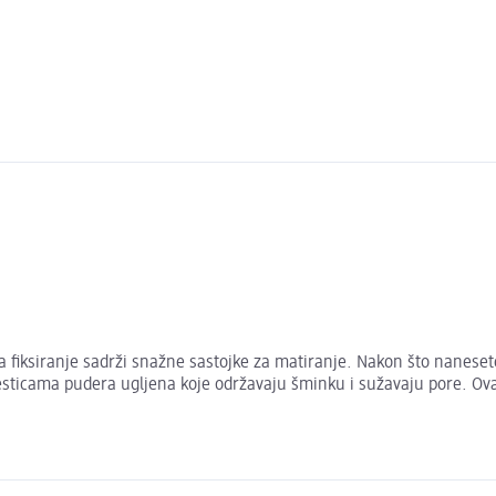
za fiksiranje sadrži snažne sastojke za matiranje. Nakon što nanese
 česticama pudera ugljena koje održavaju šminku i sužavaju pore. Ovaj