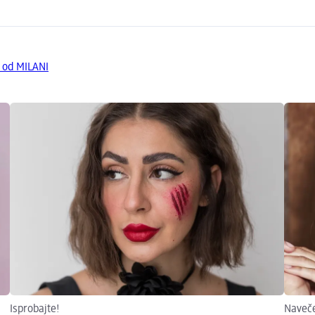
a od MILANI
Isprobajte!
Naveče