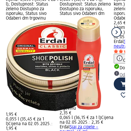
l); Dostupnost: Status
Dostupnost: Status zeleno
kom.); D
zeleno Dostupno za
Dostupno za isporuku,
zeleno D
isporuku, Status sivo
Status sivo Odaberi dm
isporuku
Odaberi dm trgovinu
Odaberi 
2,65 €
1 kom. (2
kom.)
Cij
02.05.20
Erdal
Spu
neutral,
Obav
Dostu
Odabe
trgovinu
2,35 €
1,95 €
0,065 l (36,15 € za 1 l)
Cijena
0,055 l (35,45 € za 1
na 02.05.2025.: 2,35 €
l)
Cijena na 02.05.2025.:
Erdal
Sjaj za cipele –
1,95 €