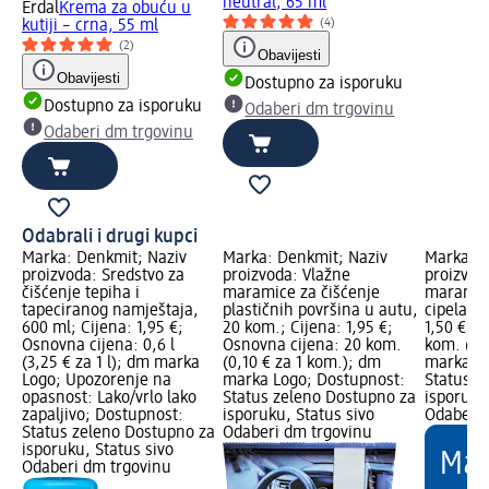
neutral, 65 ml
Erdal
Krema za obuću u
(4)
kutiji – crna, 55 ml
(2)
Obavijesti
Obavijesti
Dostupno za isporuku
Dostupno za isporuku
Odaberi dm trgovinu
Odaberi dm trgovinu
Odabrali i drugi kupci
Marka: Denkmit; Naziv
Marka: Denkmit; Naziv
Marka: P
proizvoda: Sredstvo za
proizvoda: Vlažne
proizvod
čišćenje tepiha i
maramice za čišćenje
maramice
tapeciranog namještaja,
plastičnih površina u autu,
cipela, 1
600 ml; Cijena: 1,95 €;
20 kom.; Cijena: 1,95 €;
1,50 €; 
Osnovna cijena: 0,6 l
Osnovna cijena: 20 kom.
kom. (0,
(3,25 € za 1 l); dm marka
(0,10 € za 1 kom.); dm
marka Lo
Logo; Upozorenje na
marka Logo; Dostupnost:
Status z
opasnost: Lako/vrlo lako
Status zeleno Dostupno za
isporuku
zapaljivo; Dostupnost:
isporuku, Status sivo
Odaberi 
Status zeleno Dostupno za
Odaberi dm trgovinu
isporuku, Status sivo
Odaberi dm trgovinu