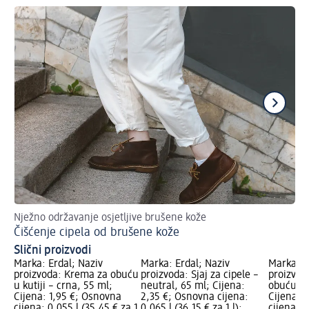
Nježno održavanje osjetljive brušene kože
Naj
Čišćenje cipela od brušene kože
Či
Slični proizvodi
Marka: Erdal; Naziv
Marka: Erdal; Naziv
Marka: E
proizvoda: Krema za obuću
proizvoda: Sjaj za cipele –
proizvod
u kutiji – crna, 55 ml;
neutral, 65 ml; Cijena:
obuću – 
Cijena: 1,95 €; Osnovna
2,35 €; Osnovna cijena:
Cijena: 
cijena: 0,055 l (35,45 € za 1
0,065 l (36,15 € za 1 l);
cijena: 1