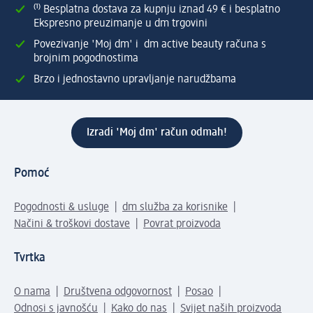
⁽¹⁾ Besplatna dostava za kupnju iznad 49 € i besplatno
Ekspresno preuzimanje u dm trgovini
Povezivanje 'Moj dm' i dm active beauty računa s
brojnim pogodnostima
Brzo i jednostavno upravljanje narudžbama
Izradi 'Moj dm' račun odmah!
Pomoć
Pogodnosti & usluge
dm služba za korisnike
Načini & troškovi dostave
Povrat proizvoda
Tvrtka
O nama
Društvena odgovornost
Posao
Odnosi s javnošću
Kako do nas
Svijet naših proizvoda