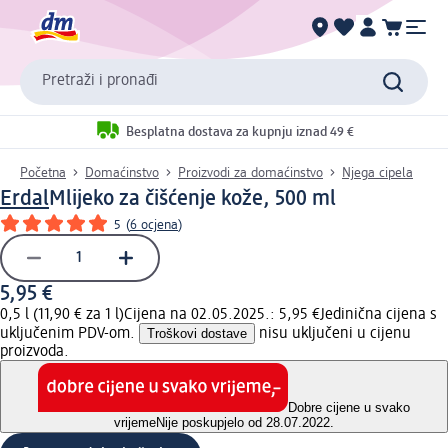
Pretraži i pronađi
Besplatna dostava za kupnju iznad 49 €
Početna
Domaćinstvo
Proizvodi za domaćinstvo
Njega cipela
Erdal
Mlijeko za čišćenje kože, 500 ml
5
(
6 ocjena
)
5,95 €
0,5 l (11,90 € za 1 l)
Cijena na 02.05.2025.: 5,95 €
Jedinična cijena s
uključenim PDV-om.
Troškovi dostave
nisu uključeni u cijenu
proizvoda.
Dobre cijene u svako
vrijeme
Nije poskupjelo od 28.07.2022.