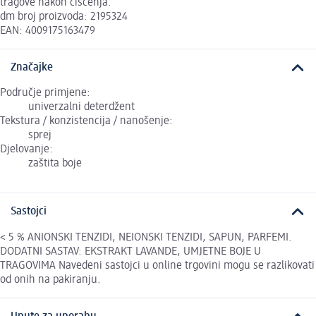
tragove nakon čišćenja.
dm broj proizvoda: 2195324
EAN: 4009175163479
Značajke
Područje primjene:
univerzalni deterdžent
Tekstura / konzistencija / nanošenje:
sprej
Djelovanje:
zaštita boje
Sastojci
< 5 % ANIONSKI TENZIDI, NEIONSKI TENZIDI, SAPUN, PARFEMI.
DODATNI SASTAV: EKSTRAKT LAVANDE, UMJETNE BOJE U
TRAGOVIMA Navedeni sastojci u online trgovini mogu se razlikovati
od onih na pakiranju.