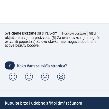
Sve cijene iskazane su s PDV-om.
Troškovi dostave
nisu
uključeni u cijenu proizvoda.
(§) Za ovu stavku nije moguće
ostvariti popust.
(#) Za ovu stavku nije moguće dobiti dm
active beauty bodove.
Kako Vam se sviđa stranica?
Kupujte brzo i udobno s 'Moj dm' računom