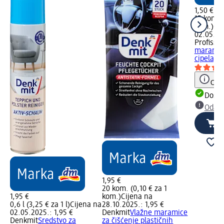
1,50 €
15 kom. (
kom.)
Cij
02.05.202
Profissi
maramice
cipela, 
Obav
Dostu
Odabe
1,95 €
20 kom. (0,10 € za 1
1,95 €
kom.)
Cijena na
0,6 l (3,25 € za 1 l)
Cijena na
28.10.2025.: 1,95 €
02.05.2025.: 1,95 €
Denkmit
Vlažne maramice
Denkmit
Sredstvo za
za čišćenje plastičnih