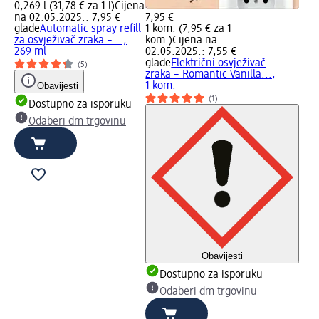
0,269 l (31,78 € za 1 l)
Cijena
na 02.05.2025.: 7,95 €
7,95 €
glade
Automatic spray refill
1 kom. (7,95 € za 1
za osvježivač zraka –...,
kom.)
Cijena na
269 ml
02.05.2025.: 7,55 €
glade
Električni osvježivač
(5)
zraka – Romantic Vanilla...,
Obavijesti
1 kom.
(1)
Dostupno za isporuku
Odaberi dm trgovinu
Obavijesti
Dostupno za isporuku
Odaberi dm trgovinu