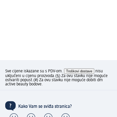
Sve cijene iskazane su s PDV-om.
Troškovi dostave
nisu
uključeni u cijenu proizvoda.
(§) Za ovu stavku nije moguće
ostvariti popust.
(#) Za ovu stavku nije moguće dobiti dm
active beauty bodove.
Kako Vam se sviđa stranica?