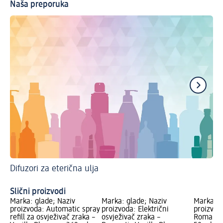
Naša preporuka
Difuzori za eterična ulja
Sv
Uk
Slični proizvodi
Marka: glade; Naziv
Marka: glade; Naziv
Marka: g
proizvoda: Automatic spray
proizvoda: Električni
proizvoda
refill za osvježivač zraka –
osvježivač zraka –
Romantic