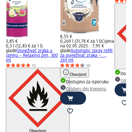
8,55 €
3,85 €
0,269 l (31,78 € za 1 l)
Cijena
0,3 l (12,83 € za 1 l)
na 02.05.2025.: 7,95 €
glade
Osvježivač zraka u
glade
Automatic spray refill
spreju – Relaxing Zen, 300
za osvježivač zraka –...,
ml
269 ml
(1)
(5)
Dostu
Obavijesti
Odabe
Dostupno za isporuku
Odaberi dm trgovinu
Obavijesti