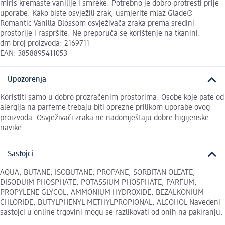
miris kremaste vanilije i smreke. Potrebno je dobro protresti prije
uporabe. Kako biste osvježili zrak, usmjerite mlaz Glade®
Romantic Vanilla Blossom osvježivača zraka prema sredini
prostorije i raspršite. Ne preporuča se korištenje na tkanini.
dm broj proizvoda: 2169711
EAN: 3858895411053
Upozorenja
Koristiti samo u dobro prozračenim prostorima. Osobe koje pate od
alergija na parfeme trebaju biti oprezne prilikom uporabe ovog
proizvoda. Osvježivači zraka ne nadomještaju dobre higijenske
navike.
Sastojci
AQUA, BUTANE, ISOBUTANE, PROPANE, SORBITAN OLEATE,
DISODUIM PHOSPHATE, POTASSIUM PHOSPHATE, PARFUM,
PROPYLENE GLYCOL, AMMONIUM HYDROXIDE, BEZALKONIUM
CHLORIDE, BUTYLPHENYL METHYLPROPIONAL, ALCOHOL Navedeni
sastojci u online trgovini mogu se razlikovati od onih na pakiranju.