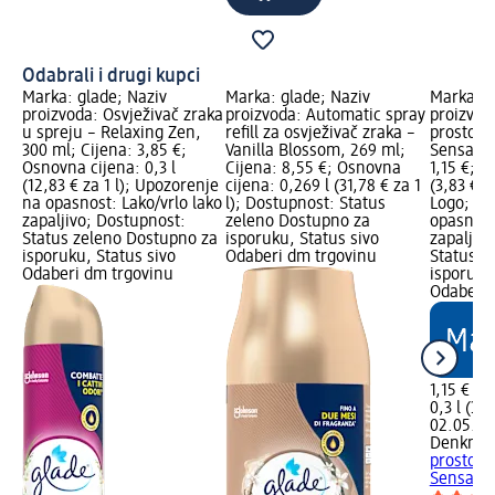
Odabrali i drugi kupci
Marka: glade; Naziv
Marka: glade; Naziv
Marka: D
proizvoda: Osvježivač zraka
proizvoda: Automatic spray
proizvod
u spreju – Relaxing Zen,
refill za osvježivač zraka –
prostora
300 ml; Cijena: 3,85 €;
Vanilla Blossom, 269 ml;
Sensatio
Osnovna cijena: 0,3 l
Cijena: 8,55 €; Osnovna
1,15 €; O
(12,83 € za 1 l); Upozorenje
cijena: 0,269 l (31,78 € za 1
(3,83 € z
na opasnost: Lako/vrlo lako
l); Dostupnost: Status
Logo; Up
zapaljivo; Dostupnost:
zeleno Dostupno za
opasnost
Status zeleno Dostupno za
isporuku, Status sivo
zapaljiv
isporuku, Status sivo
Odaberi dm trgovinu
Status z
Odaberi dm trgovinu
isporuku
Odaberi 
1,15 €
0,3 l (3,8
02.05.20
Denkmit
prostora
Sensatio