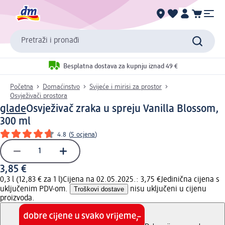
Pretraži i pronađi
Besplatna dostava za kupnju iznad 49 €
Početna
Domaćinstvo
Svijeće i mirisi za prostor
Osvježivači prostora
glade
Osvježivač zraka u spreju Vanilla Blossom,
300 ml
4.8
(
5 ocjena
)
3,85 €
0,3 l (12,83 € za 1 l)
Cijena na 02.05.2025.: 3,75 €
Jedinična cijena s
uključenim PDV-om.
Troškovi dostave
nisu uključeni u cijenu
proizvoda.