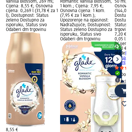
Vanilla Blossom, 269 ml;
Romantic Vanilla Blossom,
50 ml; Ci
Cijena: 8,55 €; Osnovna
1 kom.; Cijena: 7,95 €;
Osnovna 
cijena: 0,269 l (31,78 € za 1
Osnovna cijena: 1 kom.
(144,00 €
l); Dostupnost: Status
(7,95 € za 1 kom.);
Dostupno
zeleno Dostupno za
Upozorenje na opasnost:
Dostupno
isporuku, Status sivo
Nadražujuće; Dostupnost:
Status s
Odaberi dm trgovinu
Status zeleno Dostupno za
trgovinu
isporuku, Status sivo
7,20 €
Odaberi dm trgovinu
0,05 l (1
l)
Cijena 
6,50 €
glade
Mir
Romantic
50 ml
Dostu
Odabe
8,55 €