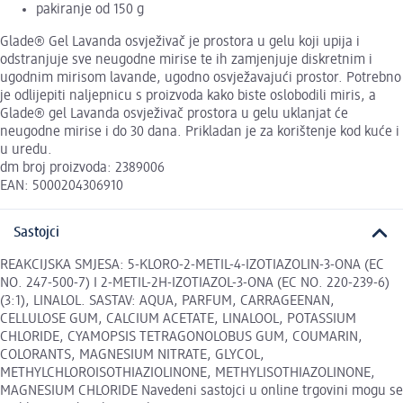
pakiranje od 150 g
Glade® Gel Lavanda osvježivač je prostora u gelu koji upija i
odstranjuje sve neugodne mirise te ih zamjenjuje diskretnim i
ugodnim mirisom lavande, ugodno osvježavajući prostor. Potrebno
je odlijepiti naljepnicu s proizvoda kako biste oslobodili miris, a
Glade® gel Lavanda osvježivač prostora u gelu uklanjat će
neugodne mirise i do 30 dana. Prikladan je za korištenje kod kuće i
u uredu.
dm broj proizvoda: 2389006
EAN: 5000204306910
Sastojci
REAKCIJSKA SMJESA: 5-KLORO-2-METIL-4-IZOTIAZOLIN-3-ONA (EC
NO. 247-500-7) I 2-METIL-2H-IZOTIAZOL-3-ONA (EC NO. 220-239-6)
(3:1), LINALOL. SASTAV: AQUA, PARFUM, CARRAGEENAN,
CELLULOSE GUM, CALCIUM ACETATE, LINALOOL, POTASSIUM
CHLORIDE, CYAMOPSIS TETRAGONOLOBUS GUM, COUMARIN,
COLORANTS, MAGNESIUM NITRATE, GLYCOL,
METHYLCHLOROISOTHIAZIOLINONE, METHYLISOTHIAZOLINONE,
MAGNESIUM CHLORIDE Navedeni sastojci u online trgovini mogu se