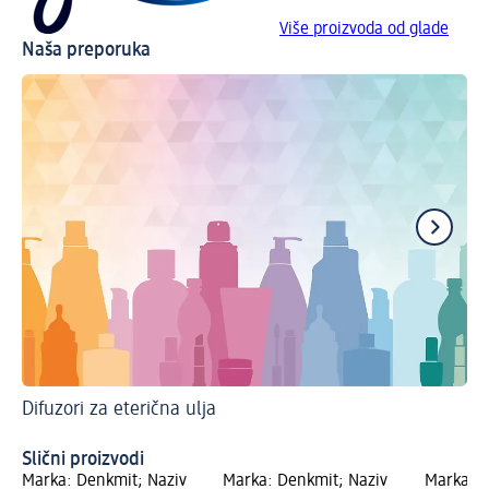
Više proizvoda od glade
Naša preporuka
Difuzori za eterična ulja
Um
La
Slični proizvodi
Marka: Denkmit; Naziv
Marka: Denkmit; Naziv
Marka: A