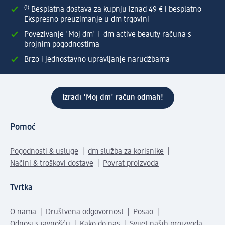
⁽¹⁾ Besplatna dostava za kupnju iznad 49 € i besplatno
Ekspresno preuzimanje u dm trgovini
Povezivanje 'Moj dm' i dm active beauty računa s
brojnim pogodnostima
Brzo i jednostavno upravljanje narudžbama
Izradi 'Moj dm' račun odmah!
Pomoć
Pogodnosti & usluge
dm služba za korisnike
Načini & troškovi dostave
Povrat proizvoda
Tvrtka
O nama
Društvena odgovornost
Posao
Odnosi s javnošću
Kako do nas
Svijet naših proizvoda