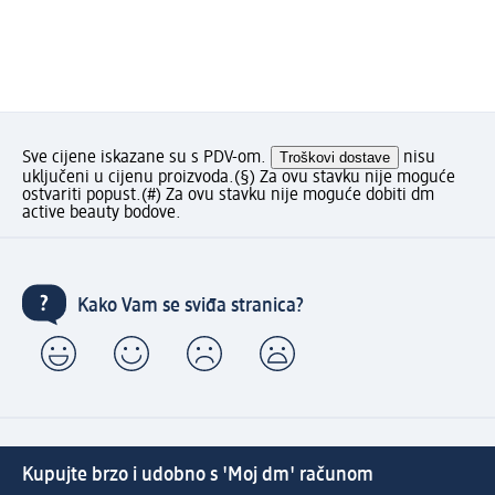
Sve cijene iskazane su s PDV-om.
Troškovi dostave
nisu
uključeni u cijenu proizvoda.
(§) Za ovu stavku nije moguće
ostvariti popust.
(#) Za ovu stavku nije moguće dobiti dm
active beauty bodove.
Kako Vam se sviđa stranica?
Kupujte brzo i udobno s 'Moj dm' računom