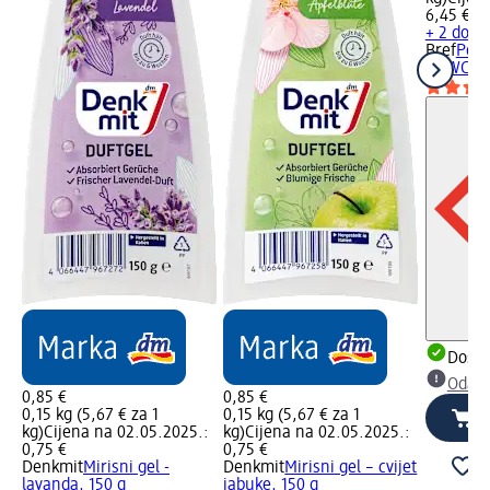
6,45 €
+ 2 doda
Bref
Powe
za WC šk
Dostu
Odabe
0,85 €
0,85 €
0,15 kg (5,67 € za 1
0,15 kg (5,67 € za 1
kg)
Cijena na 02.05.2025.:
kg)
Cijena na 02.05.2025.:
0,75 €
0,75 €
Denkmit
Mirisni gel -
Denkmit
Mirisni gel – cvijet
lavanda, 150 g
jabuke, 150 g