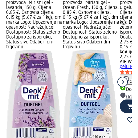
proizvoda: Mirisni gel -
proizvoda: Mirisni gel –
proizvod
lavanda, 150 g; Cijena:
Ocean Fresh, 150 g; Cijena:
u gelu M
0,85 €; Osnovna cijena:
0,85 €; Osnovna cijena:
Cijena: 
0,15 kg (5,67 € za 1 kg); dm
0,15 kg (5,67 € za 1 kg); dm
cijena: 0
marka Logo; Upozorenje na
marka Logo; Upozorenje na
kg); Dos
opasnost: Nadražujuće;
opasnost: Nadražujuće;
zeleno D
Dostupnost: Status zeleno
Dostupnost: Status zeleno
isporuku
Dostupno za isporuku,
Dostupno za isporuku,
Odaberi 
Status sivo Odaberi dm
Status sivo Odaberi dm
2,75 €
trgovinu
trgovinu
0,15 kg (
kg)
Cijen
2,75 €
AIR WIC
gelu Mag
Obav
Dostu
Odabe