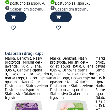
Dostupno za isporuku
Dostupno za isporuku
Odaberi dm trgovinu
Odaberi dm trgovinu
Odabrali i drugi kupci
Marka: Denkmit; Naziv
Marka: Denkmit; Naziv
Marka: B
proizvoda: Mirisni gel -
proizvoda: Mirisni gel –
proizvod
lavanda, 150 g; Cijena:
cvijet jabuke, 150 g; Cijena:
osvježiv
0,85 €; Osnovna cijena:
0,85 €; Osnovna cijena:
Lemon, 1
0,15 kg (5,67 € za 1 kg); dm
0,15 kg (5,67 € za 1 kg); dm
3,25 €; 
marka Logo; Upozorenje na
marka Logo; Upozorenje na
0,15 kg (
opasnost: Nadražujuće;
opasnost: Nadražujuće;
Upozoren
Dostupnost: Status zeleno
Dostupnost: Status zeleno
Nadražuj
Dostupno za isporuku,
Dostupno za isporuku,
Status z
Status sivo Odaberi dm
Status sivo Odaberi dm
isporuku
trgovinu
trgovinu
Odaberi 
3,25 €
0,15 kg (
kg)
Cijen