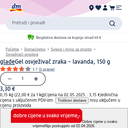
Pretraži i pronađi
Besplatna dostava za kupnju iznad 49 €
Početna
Domaćinstvo
Svijeće i mirisi za prostor
Osvježivači prostora
glade
Gel osvježivač zraka – lavanda, 150 g
3.7
(
3 ocjene
)
3,30 €
0,15 kg (22,00 € za 1 kg)
Cijena na 02.05.2025.: 3,15 €
Jedinična
cijena s uključenim PDV-om.
Troškovi dostave
nisu uključeni u
cijenu proizvoda.
Dobre cijene u svako
vrijeme
Nije poskupjelo od 02.04.2026.