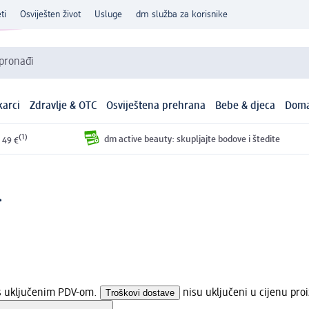
ti
Osviješten život
Usluge
dm služba za korisnike
 pronađi
arci
Zdravlje & OTC
Osviještena prehrana
Bebe & djeca
Doma
(1)
dm active beauty: skupljajte bodove i štedite
 49 €
l
 s uključenim PDV-om.
Troškovi dostave
nisu uključeni u cijenu pro