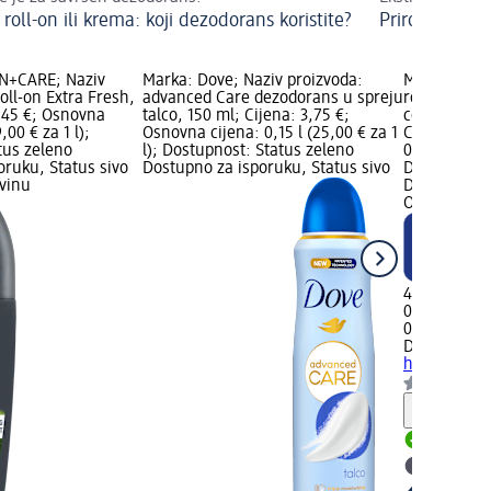
 roll-on ili krema: koji dezodorans koristite?
Prirodni dezo
N+CARE; Naziv
Marka: Dove; Naziv proizvoda:
Marka: Dove
oll-on Extra Fresh,
advanced Care dezodorans u spreju
roll-on Adv
4,45 €; Osnovna
talco, 150 ml; Cijena: 3,75 €;
cotton & Se
,00 € za 1 l);
Osnovna cijena: 0,15 l (25,00 € za 1
Cijena: 4,4
tus zeleno
l); Dostupnost: Status zeleno
0,05 l (89,0
oruku, Status sivo
Dostupno za isporuku, Status sivo
Dostupnost:
vinu
Dostupno za
Odaberi dm 
4,45 €
0,05 l (89,00
01.07.2026.:
Dove
Deo ro
h Fresh cott
Obavijes
Dostupno
Odaberi 