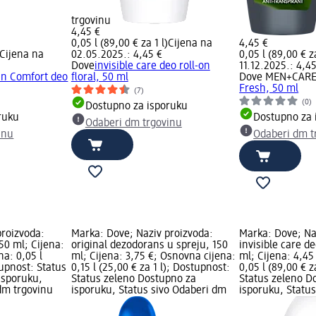
trgovinu
4,45 €
0,05 l (89,00 € za 1 l)
Cijena na
4,45 €
Cijena na
02.05.2025.: 4,45 €
0,05 l (89,00 € za
Dove
invisible care deo roll-on
11.12.2025.: 4,4
an Comfort deo
floral, 50 ml
Dove MEN+CAR
Fresh, 50 ml
(7)
(0)
Dostupno za isporuku
ruku
Dostupno za 
Odaberi dm trgovinu
inu
Odaberi dm t
proizvoda:
Marka: Dove; Naziv proizvoda:
Marka: Dove; Na
 50 ml; Cijena:
original dezodorans u spreju, 150
invisible care de
na: 0,05 l
ml; Cijena: 3,75 €; Osnovna cijena:
ml; Cijena: 4,45
tupnost: Status
0,15 l (25,00 € za 1 l); Dostupnost:
0,05 l (89,00 € z
isporuku,
Status zeleno Dostupno za
Status zeleno D
dm trgovinu
isporuku, Status sivo Odaberi dm
isporuku, Statu