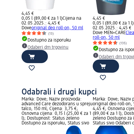
4,45 €
0,05 l (89,00 € za 1 l)
Cijena na
4,45 €
02.05.2025.: 4,45 €
0,05 l (89,00 € za 1 l)
Dove
original deo roll-on, 50 ml
02.05.2025.: 4,45 €
Dove MEN+CARE
Cle
(13)
roll-on, 50 ml
Dostupno za isporuku
(135)
Odaberi dm trgovinu
Dostupno za ispo
Odaberi dm trgov
Odabrali i drugi kupci
Marka: Dove; Naziv proizvoda:
Marka: Dove; Naziv 
advanced Care dezodorans u spreju
original deo roll-on,
talco, 150 ml; Cijena: 3,75 €;
4,45 €; Osnovna cije
Osnovna cijena: 0,15 l (25,00 € za 1
(89,00 € za 1 l); Dos
l); Dostupnost: Status zeleno
zeleno Dostupno za 
Dostupno za isporuku, Status sivo
Status sivo Odaberi 