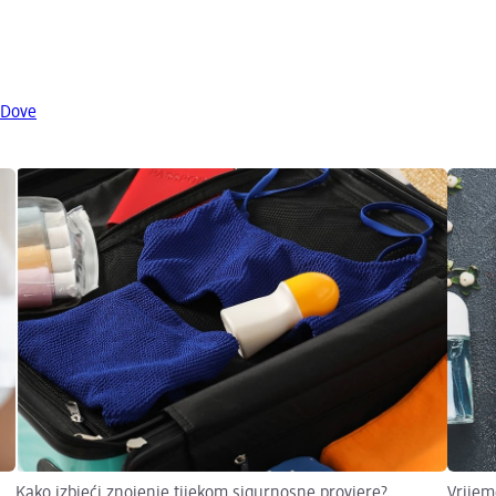
 Dove
Kako izbjeći znojenje tijekom sigurnosne provjere?
Vrijem