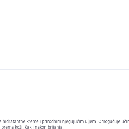
e hidratantne kreme i prirodnim njegujućim uljem. Omogućuje učinkov
e prema koži, čak i nakon brijanja.