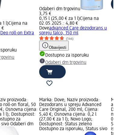
Odaberi dm trgovinu
3,75 €
0,15 l (25,00 € za 1 l)
Cijena na
 1 l)
Cijena na
02.05.2025.: 4,80 €
5 €
Dove
advanced Care dezodorans u
E
Deo roll-on Extra
spreju talco, 150 ml
(144)
Obavijesti
isporuku
Dostupno za isporuku
rgovinu
Odaberi dm trgovinu
ziv proizvoda:
Marka: Dove; Naziv proizvoda:
Marka: Dove
o roll-on floral, 50
Dezodorans u spreju Advanced
advanced Ca
 €; Osnovna cijena:
Care Original, 200 ml; Cijena:
Dragonfruit
a 1 l); Dostupnost:
5,40 €; Osnovna cijena: 0,2 l
ml; Cijena:
ostupno za
(27,00 € za 1 l); Novo Logo;
0,05 l (89,0
s sivo Odaberi dm
Dostupnost: Status zeleno
Status zele
Dostupno za isporuku, Status sivo
isporuku, S
trgovinu