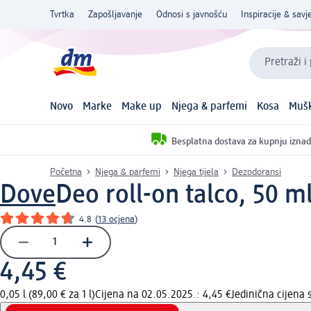
Tvrtka
Zapošljavanje
Odnosi s javnošću
Inspiracije & savje
Pretraži i
Novo
Marke
Make up
Njega & parfemi
Kosa
Mušk
Besplatna dostava za kupnju iznad
Početna
Njega & parfemi
Njega tijela
Dezodoransi
Dove
Deo roll-on talco, 50 m
4.8
(
13 ocjena
)
4,45 €
0,05 l (89,00 € za 1 l)
Cijena na 02.05.2025.: 4,45 €
Jedinična cijena