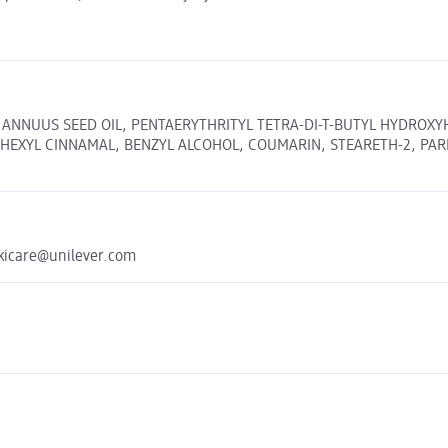
S ANNUUS SEED OIL, PENTAERYTHRITYL TETRA-DI-T-BUTYL HYDRO
HEXYL CINNAMAL, BENZYL ALCOHOL, COUMARIN, STEARETH-2, PARFUM
 ukicare@unilever.com