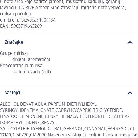
u note srca koje sadrže piment, muškatnu kadulju, geranij i
lavandu. LA RIVE Amber King zatvaraju mirisne note vetivera,
cedra i pačulija.
dm broj proizvoda: 1909184
EAN: 5903719643269
Značajke
Grupe mirisa:
drveni, aromatični
Koncentracija mirisa:
toaletna voda (edt)
Sastojci
ALCOHOL DENAT,AQUA,PARFUM,DIETHYLHEXYL
SYRINGYLIDENEMALONATE,CAPRYLIC/CAPRIC TRIGLYCERIDE,
LINALOOL, LIMONENE,BENZYL BENZOATE, CITRONELLOL,ALPHA-
ISOMETHYL IONENE,BENZYL
SALUCYLATE,EUGENOL,CITRAL,GERANOL,CINNAMAL,FARNESOL,CI
19140,CI60730,CI42090 Navedeni sastojci u online trgovini mogu se