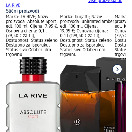
Više proizvoda od
LA RIVE
Slični proizvodi
Marka: LA RIVE; Naziv
Marka: bugatti; Naziv
Marka: L
proizvoda: Absolute Sport
proizvoda: unlimited amber
proizvod
edt, 100 ml; Cijena: 7,95 €;
edt, 100 ml; Cijena:
edt, 100 
Osnovna cijena: 0,1 l
19,95 €; Osnovna cijena:
Osnovna c
(79,50 € za 1 l);
0,1 l (199,50 € za 1 l);
(79,50 € 
Dostupnost: Status zeleno
Dostupnost: Status zeleno
Dostupno
Dostupno za isporuku,
Dostupno za isporuku,
Dostupno
Status sivo Odaberi dm
Status sivo Odaberi dm
Status s
trgovinu
trgovinu
trgovinu