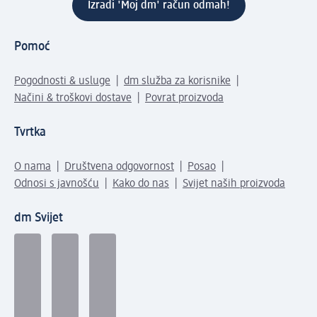
Izradi 'Moj dm' račun odmah!
Pomoć
Pogodnosti & usluge
dm služba za korisnike
Načini & troškovi dostave
Povrat proizvoda
Tvrtka
O nama
Društvena odgovornost
Posao
Odnosi s javnošću
Kako do nas
Svijet naših proizvoda
dm Svijet