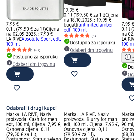
19,95 €
0,1 l (199,50 € za 1 l)
Cijena
na 18.10.2025.: 19,95 €
7,95 €
7,95 €
bugatti
unlimited amber
0,1 l (79,50 € za 1 l)
Cijena
0,1 l (79,
edt, 100 ml
na 02.05.2025.: 7,90 €
na 02.05
(5)
LA RIVE
Absolute Sport edt,
LA RIVE
B
Dostupno za isporuku
100 ml
100 ml
Odaberi dm trgovinu
(63)
Dostupno za isporuku
Obav
Odaberi dm trgovinu
Dostu
Odabe
Odabrali i drugi kupci
Marka: LA RIVE; Naziv
Marka: LA RIVE; Naziv
Marka: L
proizvoda: Cash for men
proizvoda: Blurry for man
proizvod
edt, 100 ml; Cijena: 7,95 €;
edt, 100 ml; Cijena: 7,95 €;
90 ml; Ci
Osnovna cijena: 0,1 l
Osnovna cijena: 0,1 l
Osnovna 
(79,50 € za 1 l);
(79,50 € za 1 l);
(88,33 € 
Dostupnost: Status zeleno
Dostupnost: Status zeleno
Status z