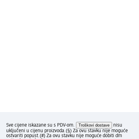
Sve cijene iskazane su s PDV-om.
Troškovi dostave
nisu
uključeni u cijenu proizvoda.
(§) Za ovu stavku nije moguće
ostvariti popust.
(#) Za ovu stavku nije moguće dobiti dm