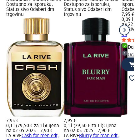
Dostupno za isporuku,
Dostupno za isporuku,
isporuku
Status sivo Odaberi dm
Status sivo Odaberi dm
Odaberi 
trgovinu
trgovinu
7,95 €
0,09 l (88
na 22.01
LA RIVE
A
ml
Dostu
Odabe
7,95 €
7,95 €
0,1 l (79,50 € za 1 l)
Cijena
0,1 l (79,50 € za 1 l)
Cijena
na 02.05.2025.: 7,90 €
na 02.05.2025.: 7,90 €
LA RIVE
Cash for men edt,
LA RIVE
Blurry for man edt,