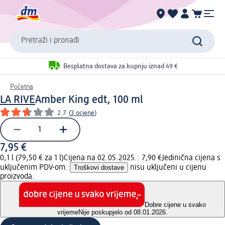
Pretraži i pronađi
Besplatna dostava za kupnju iznad 49 €
Početna
LA RIVE
Amber King edt, 100 ml
2.7
(
3 ocjene
)
7,95 €
0,1 l (79,50 € za 1 l)
Cijena na 02.05.2025.: 7,90 €
Jedinična cijena s
uključenim PDV-om.
Troškovi dostave
nisu uključeni u cijenu
proizvoda.
Dobre cijene u svako
vrijeme
Nije poskupjelo od 08.01.2026.