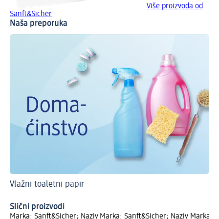
Više proizvoda od
Sanft&Sicher
Naša preporuka
Vlažni toaletni papir
Otk
Sa
Slični proizvodi
Marka: Sanft&Sicher; Naziv
Marka: Sanft&Sicher; Naziv
Marka: S