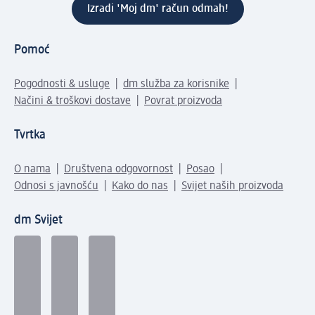
Izradi 'Moj dm' račun odmah!
Pomoć
Pogodnosti & usluge
dm služba za korisnike
Načini & troškovi dostave
Povrat proizvoda
Tvrtka
O nama
Društvena odgovornost
Posao
Odnosi s javnošću
Kako do nas
Svijet naših proizvoda
dm Svijet