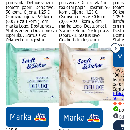
proizvoda: Deluxe vlažni
proizvoda: Deluxe vlažni
proizvod
toaletni papir – sensitive,
toaletni papir – kašmir, 50
toaletni 
50 kom.; Cijena: 1,25 €;
kom.; Cijena: 1,25 €;
50 kom.,
Osnovna cijena: 50 kom.
Osnovna cijena: 50 kom.
1,95 €; 
(0,03 € za 1 kom.); dm
(0,03 € za 1 kom.); dm
listića (0
marka Logo; Dostupnost:
marka Logo; Dostupnost:
dm mark
Status zeleno Dostupno za
Status zeleno Dostupno za
Dostupno
isporuku, Status sivo
isporuku, Status sivo
Dostupno
Odaberi dm trgovinu
Odaberi dm trgovinu
Status s
trgovinu
1,95 €
100 listi
listića)
Ci
06.04.20
Sanft&Si
toaletni 
50..., 1
Dostu
Odabe