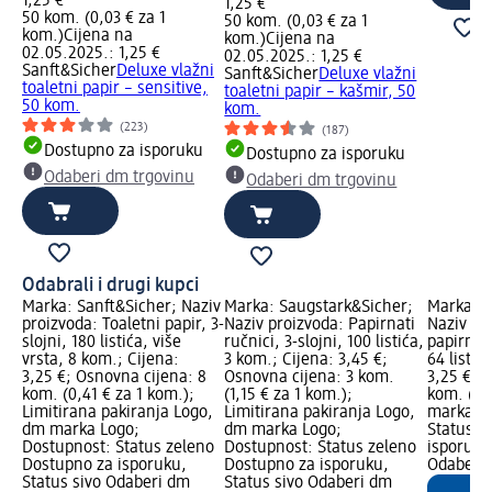
1,25 €
1,25 €
50 kom. (0,03 € za 1
50 kom. (0,03 € za 1
kom.)
Cijena na
kom.)
Cijena na
02.05.2025.: 1,25 €
02.05.2025.: 1,25 €
Sanft&Sicher
Deluxe vlažni
Sanft&Sicher
Deluxe vlažni
toaletni papir – sensitive,
toaletni papir – kašmir, 50
50 kom.
kom.
(223)
(187)
Dostupno za isporuku
Dostupno za isporuku
Odaberi dm trgovinu
Odaberi dm trgovinu
Odabrali i drugi kupci
Marka: Sanft&Sicher; Naziv
Marka: Saugstark&Sicher;
Marka: S
proizvoda: Toaletni papir, 3-
Naziv proizvoda: Papirnati
Naziv pr
slojni, 180 listića, više
ručnici, 3-slojni, 100 listića,
papirnati
vrsta, 8 kom.; Cijena:
3 kom.; Cijena: 3,45 €;
64 listić
3,25 €; Osnovna cijena: 8
Osnovna cijena: 3 kom.
3,25 €; 
kom. (0,41 € za 1 kom.);
(1,15 € za 1 kom.);
kom. (0,
Limitirana pakiranja Logo,
Limitirana pakiranja Logo,
marka Lo
dm marka Logo;
dm marka Logo;
Status z
Dostupnost: Status zeleno
Dostupnost: Status zeleno
isporuku
Dostupno za isporuku,
Dostupno za isporuku,
Odaberi 
Status sivo Odaberi dm
Status sivo Odaberi dm