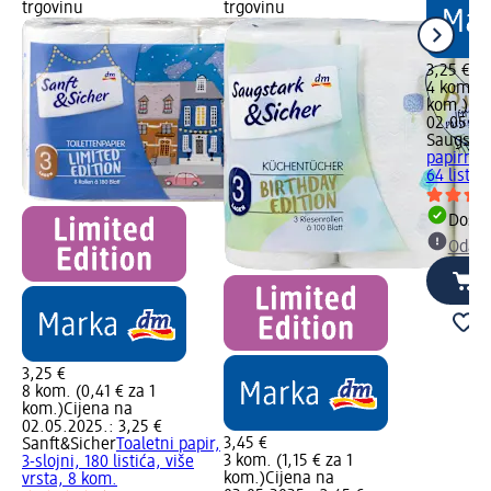
trgovinu
trgovinu
3,25 €
4 kom. (0
kom.)
Cij
02.05.20
Saugstar
papirnati
64 listić
Dostu
Odabe
3,25 €
8 kom. (0,41 € za 1
kom.)
Cijena na
02.05.2025.: 3,25 €
3,45 €
Sanft&Sicher
Toaletni papir,
3 kom. (1,15 € za 1
3-slojni, 180 listića, više
kom.)
Cijena na
vrsta, 8 kom.