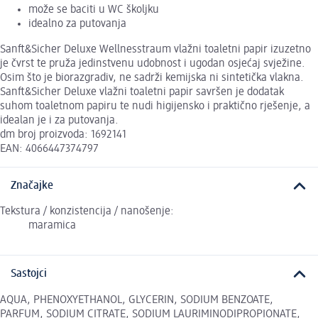
može se baciti u WC školjku
idealno za putovanja
Sanft&Sicher Deluxe Wellnesstraum vlažni toaletni papir izuzetno
je čvrst te pruža jedinstvenu udobnost i ugodan osjećaj svježine.
Osim što je biorazgradiv, ne sadrži kemijska ni sintetička vlakna.
Sanft&Sicher Deluxe vlažni toaletni papir savršen je dodatak
suhom toaletnom papiru te nudi higijensko i praktično rješenje, a
idealan je i za putovanja.
dm broj proizvoda: 1692141
EAN: 4066447374797
Značajke
Tekstura / konzistencija / nanošenje:
maramica
Sastojci
AQUA, PHENOXYETHANOL, GLYCERIN, SODIUM BENZOATE,
PARFUM, SODIUM CITRATE, SODIUM LAURIMINODIPROPIONATE,