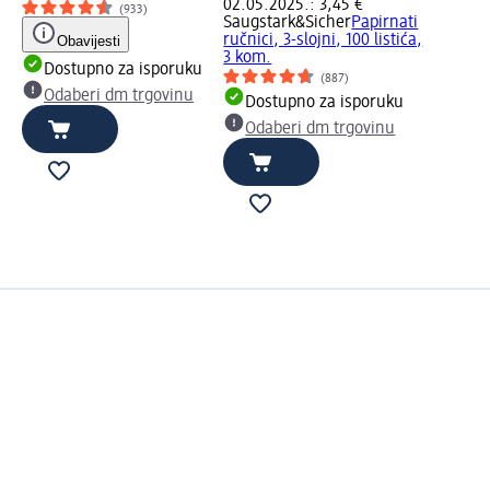
02.05.2025.: 3,45 €
(933)
Saugstark&Sicher
Papirnati
ručnici, 3-slojni, 100 listića,
Obavijesti
3 kom.
Dostupno za isporuku
(887)
Odaberi dm trgovinu
Dostupno za isporuku
Odaberi dm trgovinu