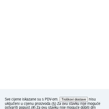
Sve cijene iskazane su s PDV-om.
Troškovi dostave
nisu
uključeni u cijenu proizvoda.
(§) Za ovu stavku nije moguće
ostvariti popust.
(#) Za ovu stavku nije moguće dobiti dm