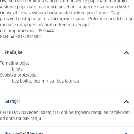
Ova Soft&Sicher kutija sadrži iznimno velike papirnate maramice.
4-slojne papirnate maramice posebno su nježne i iznimno čvrste.
Oduševit će vas svojom baršunasto mekom površinom. Ovaj
proizvod dostupan je u različitim verzijama. Prilikom narudžbe nije
moguće unaprijed odabrati određenu verziju.
dm broj proizvoda: 1533444
EAN: 4058172861680
Značajke
Temeljna boja:
bijela
Svojstva proizvoda:
bez bojila, bez mirisa, bez lateksa
Sastojci
CELULOZA Navedeni sastojci u online trgovini mogu se razlikovati
od onih na pakiranju.