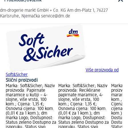
Proizvođač/Uvoznik
dm-drogerie markt GmbH + Co. KG Am dm-Platz 1, 76227
Karlsruhe, Njemačka service@dm.de
Više proizvoda od
Soft&Sicher
Slični proizvodi
Marka: Soft&Sicher; Naziv
Marka: Soft&Sicher; Naziv
Marka: S
proizvoda: Papirnate
proizvoda: Reciklirane
proizvod
maramice u kutiji – 4-
papirnate maramice, 4-
maramice
slojne, više vrsta, 100
slojne, više vrsta, 100
kom., vi
kom.; Cijena: 1,35 €;
kom.; Cijena: 1,35 €;
Cijena: 
Osnovna cijena: 100 kom.
Osnovna cijena: 100 kom.
cijena: 6
(0,01 € za 1 kom.); dm
(0,01 € za 1 kom.); dm
kom.); d
marka Logo; Dostupnost:
marka Logo; Dostupnost:
Dostupno
Status zeleno Dostupno za
Status zeleno Dostupno za
Dostupno
isporuku, Status sivo
isporuku, Status sivo
Status s