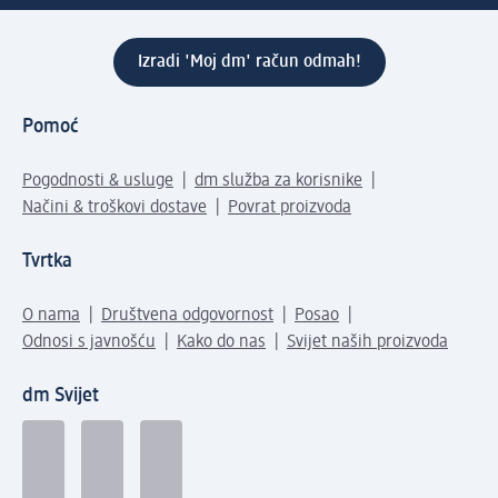
Izradi 'Moj dm' račun odmah!
Pomoć
Pogodnosti & usluge
dm služba za korisnike
Načini & troškovi dostave
Povrat proizvoda
Tvrtka
O nama
Društvena odgovornost
Posao
Odnosi s javnošću
Kako do nas
Svijet naših proizvoda
dm Svijet