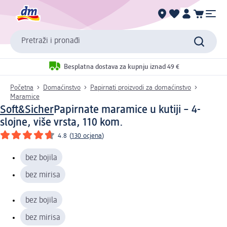
Pretraži i pronađi
Besplatna dostava za kupnju iznad 49 €
Početna
Domaćinstvo
Papirnati proizvodi za domaćinstvo
Maramice
Soft&Sicher
Papirnate maramice u kutiji – 4-
slojne, više vrsta, 110 kom.
4.8
(
130 ocjena
)
bez bojila
bez mirisa
bez bojila
bez mirisa