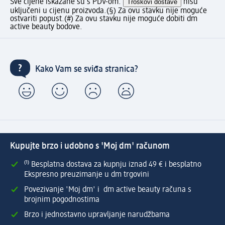
Sve cijene iskazane su s PDV-om.
Troškovi dostave
nisu
uključeni u cijenu proizvoda.
(§) Za ovu stavku nije moguće
ostvariti popust.
(#) Za ovu stavku nije moguće dobiti dm
active beauty bodove.
Kako Vam se sviđa stranica?
Kupujte brzo i udobno s 'Moj dm' računom
⁽¹⁾ Besplatna dostava za kupnju iznad 49 € i besplatno
Ekspresno preuzimanje u dm trgovini
Povezivanje 'Moj dm' i dm active beauty računa s
brojnim pogodnostima
Brzo i jednostavno upravljanje narudžbama