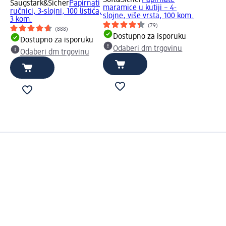
Soft&Sicher
Papirnate
Saugstark&Sicher
Papirnati
maramice u kutiji – 4-
ručnici, 3-slojni, 100 listića,
slojne, više vrsta, 100 kom.
3 kom.
(79)
(888)
Dostupno za isporuku
Dostupno za isporuku
Odaberi dm trgovinu
Odaberi dm trgovinu