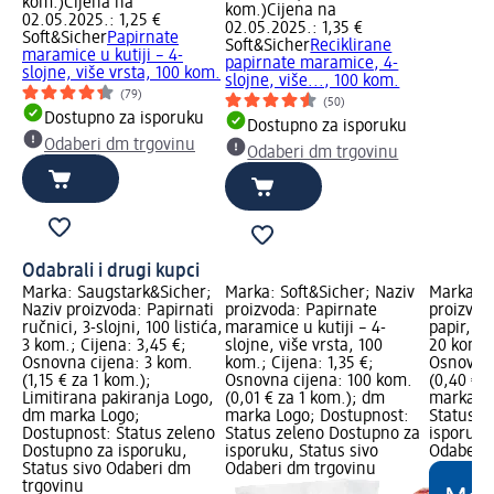
kom.)
Cijena na
kom.)
Cijena na
02.05.2025.: 1,25 €
02.05.2025.: 1,35 €
Soft&Sicher
Papirnate
Soft&Sicher
Reciklirane
maramice u kutiji – 4-
papirnate maramice, 4-
slojne, više vrsta, 100 kom.
slojne, više..., 100 kom.
(79)
(50)
Dostupno za isporuku
Dostupno za isporuku
Odaberi dm trgovinu
Odaberi dm trgovinu
Odabrali i drugi kupci
Marka: Saugstark&Sicher;
Marka: Soft&Sicher; Naziv
Marka: S
Naziv proizvoda: Papirnati
proizvoda: Papirnate
proizvoda
ručnici, 3-slojni, 100 listića,
maramice u kutiji – 4-
papir, 3-s
3 kom.; Cijena: 3,45 €;
slojne, više vrsta, 100
20 kom.; 
Osnovna cijena: 3 kom.
kom.; Cijena: 1,35 €;
Osnovna 
(1,15 € za 1 kom.);
Osnovna cijena: 100 kom.
(0,40 € 
Limitirana pakiranja Logo,
(0,01 € za 1 kom.); dm
marka Lo
dm marka Logo;
marka Logo; Dostupnost:
Status z
Dostupnost: Status zeleno
Status zeleno Dostupno za
isporuku
Dostupno za isporuku,
isporuku, Status sivo
Odaberi 
Status sivo Odaberi dm
Odaberi dm trgovinu
trgovinu