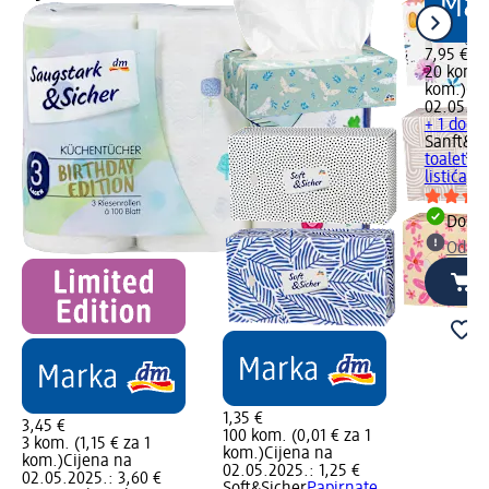
7,95 €
20 kom. 
kom.)
Cij
02.05.20
+ 1 dodat
Sanft&Si
toaletni 
listića, 
Dostu
Odabe
1,35 €
3,45 €
100 kom. (0,01 € za 1
3 kom. (1,15 € za 1
kom.)
Cijena na
kom.)
Cijena na
02.05.2025.: 1,25 €
02.05.2025.: 3,60 €