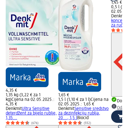
1,45 €
0,5 l (2,9
02.05.20
Denkmit
koncentr
za ručno
4,35 €
1,35 kg (3,22 € za 1
1,65 €
kg)
Cijena na 02.05.2025.:
1,5 l (1,10 € za 1 l)
Cijena na
Dostu
4,35 €
02.05.2025.: 1,65 €
Odabe
Denkmit
Ultra Sensitive
Denkmit
Sensitive sredstvo
deterdžent za bijelo rublje,
za dezinfekciju rublja,
1,35...
20..., 1,5 l
Biocid
(676)
(552)