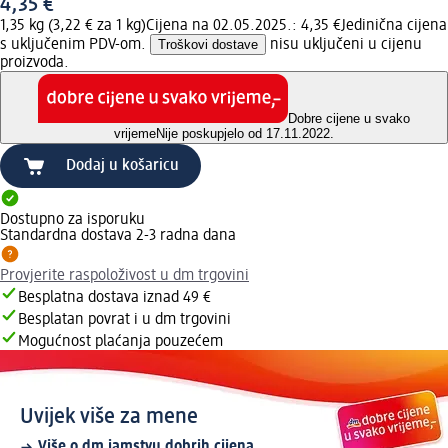
4,35 €
1,35 kg (3,22 € za 1 kg)
Cijena na 02.05.2025.: 4,35 €
Jedinična cijena
s uključenim PDV-om.
Troškovi dostave
nisu uključeni u cijenu
proizvoda.
Dobre cijene u svako
vrijeme
Nije poskupjelo od 17.11.2022.
Dodaj u košaricu
Dostupno za isporuku
Standardna dostava 2-3 radna dana
Provjerite raspoloživost u dm trgovini
Besplatna dostava iznad 49 €
Besplatan povrat i u dm trgovini
Mogućnost plaćanja pouzećem
Uvijek više za mene
Više o dm jamstvu dobrih cijena