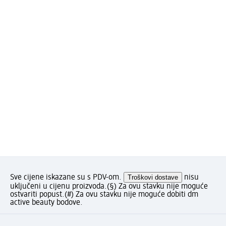
Sve cijene iskazane su s PDV-om.
Troškovi dostave
nisu
uključeni u cijenu proizvoda.
(§) Za ovu stavku nije moguće
ostvariti popust.
(#) Za ovu stavku nije moguće dobiti dm
active beauty bodove.