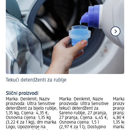
Tekući deterdženti za rublje
Pr
Slični proizvodi
Marka: Denkmit; Naziv
Marka: Denkmit; Naziv
Marka: D
proizvoda: Ultra Sensitive
proizvoda: Ultra Sensitive
proizvod
deterdžent za bijelo rublje,
tekući deterdžent za
pranje š
1,35 kg; Cijena: 4,35 €;
šareno rublje, 27 pranja,
pranja, 1
Osnovna cijena: 1,35 kg
27 pranja; Cijena: 4,45 €;
4,80 €; 
(3,22 € za 1 kg); dm marka
Osnovna cijena: 1,5 l
1,35 kg (
Logo; Upozorenje na
(2,97 € za 1 l); Dostupno
marka Lo