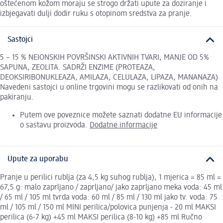
oštećenom kožom moraju se strogo držati upute za doziranje i
izbjegavati dulji dodir ruku s otopinom sredstva za pranje.
Sastojci
5 – 15 % NEIONSKIH POVRŠINSKI AKTIVNIH TVARI, MANJE OD 5%
SAPUNA, ZEOLITA. SADRŽI ENZIME (PROTEAZA,
DEOKSIRIBONUKLEAZA, AMILAZA, CELULAZA, LIPAZA, MANANAZA)
Navedeni sastojci u online trgovini mogu se razlikovati od onih na
pakiranju.
Putem ove poveznice možete saznati dodatne EU informacije
o sastavu proizvoda.
Dodatne informacije
Upute za uporabu
Pranje u perilici rublja (za 4,5 kg suhog rublja), 1 mjerica = 85 ml =
67,5 g: malo zaprljano / zaprljano/ jako zaprljano meka voda: 45 ml
/ 65 ml / 105 ml tvrda voda: 60 ml / 85 ml / 130 ml jako tv. voda: 75
ml / 105 ml / 150 ml MINI perilica/polovica punjenja - 20 ml MAKSI
perilica (6-7 kg) +45 ml MAKSI perilica (8-10 kg) +85 ml Ručno