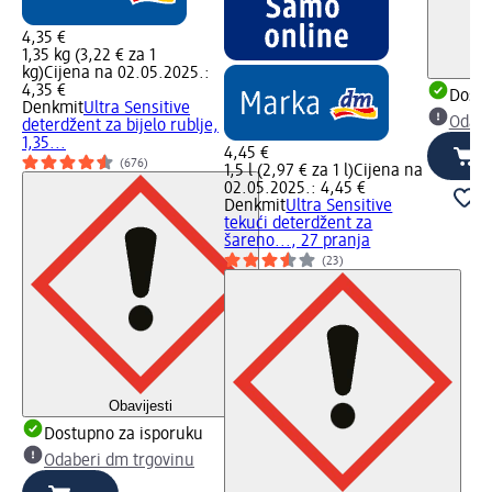
4,35 €
1,35 kg (3,22 € za 1
kg)
Cijena na 02.05.2025.:
4,35 €
Dostu
Denkmit
Ultra Sensitive
Odabe
deterdžent za bijelo rublje,
1,35...
4,45 €
(676)
1,5 l (2,97 € za 1 l)
Cijena na
02.05.2025.: 4,45 €
Denkmit
Ultra Sensitive
tekući deterdžent za
šareno..., 27 pranja
(23)
Obavijesti
Dostupno za isporuku
Odaberi dm trgovinu