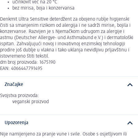
učinkovit već na 20 °C
bez mirisa, boja i konzervansa
Denkmit Ultra Sensitive deterdžent za obojeno rublje higijenski
čisti sa smanjenim rizikom od alergija i ne sadrži mirise, bojila i
konzervanse. Razvijen je s Njemačkom udrugom za alergije i
astmu (Deutscher Allergye- und Asthmabund e.V.) i dermatološki
ispitan. Zahvaljujući novoj i inovativnoj enzimskoj tehnologiji
prodire još dublje u vlakna i tako uklanja nevidljivu prljavštinu i
istovremeno štiti tekstil.
dm broj proizvoda: 1675190
EAN: 4066447791495
Značajke
Svojstva proizvoda:
veganski proizvod
Upozorenja
Nije namijenjeno za pranje vune i svile. Osobe s osjetljivom ili