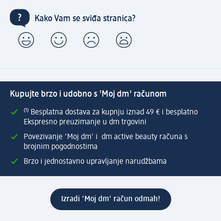
Kako Vam se sviđa stranica?
Kupujte brzo i udobno s 'Moj dm' računom
⁽¹⁾ Besplatna dostava za kupnju iznad 49 € i besplatno
Ekspresno preuzimanje u dm trgovini
Povezivanje 'Moj dm' i dm active beauty računa s
brojnim pogodnostima
Brzo i jednostavno upravljanje narudžbama
Izradi 'Moj dm' račun odmah!