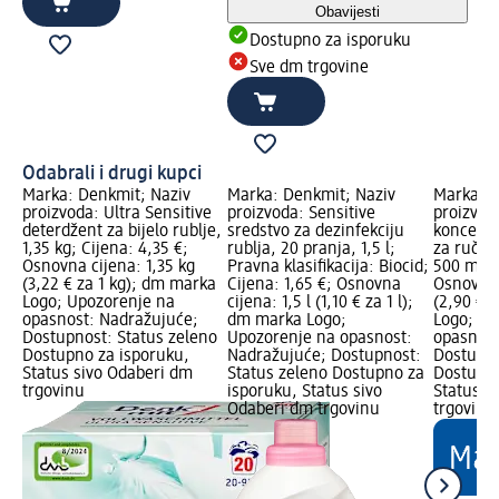
Obavijesti
Dostupno za isporuku
Sve dm trgovine
Odabrali i drugi kupci
Marka: Denkmit; Naziv
Marka: Denkmit; Naziv
Marka: D
proizvoda: Ultra Sensitive
proizvoda: Sensitive
proizvoda
deterdžent za bijelo rublje,
sredstvo za dezinfekciju
koncentr
1,35 kg; Cijena: 4,35 €;
rublja, 20 pranja, 1,5 l;
za ručno
Osnovna cijena: 1,35 kg
Pravna klasifikacija: Biocid;
500 ml; C
(3,22 € za 1 kg); dm marka
Cijena: 1,65 €; Osnovna
Osnovna 
Logo; Upozorenje na
cijena: 1,5 l (1,10 € za 1 l);
(2,90 € z
opasnost: Nadražujuće;
dm marka Logo;
Logo; Up
Dostupnost: Status zeleno
Upozorenje na opasnost:
opasnost
Dostupno za isporuku,
Nadražujuće; Dostupnost:
Dostupno
Status sivo Odaberi dm
Status zeleno Dostupno za
Dostupno
trgovinu
isporuku, Status sivo
Status s
Odaberi dm trgovinu
trgovinu