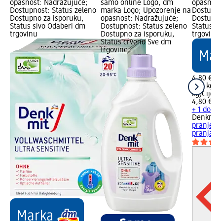
opasnost: Nadražujuće;
samo online Logo, dm
opasnost
Dostupnost: Status zeleno
marka Logo; Upozorenje na
Dostupno
Dostupno za isporuku,
opasnost: Nadražujuće;
Dostupno
Status sivo Odaberi dm
Dostupnost: Status zeleno
Status s
trgovinu
Dostupno za isporuku,
trgovinu
Status crveno Sve dm
trgovine
4,80 €
1,35 kg (
kg)
Cijen
4,80 €
+ 1 dodat
Denkmit
pranje š
pranja, 1