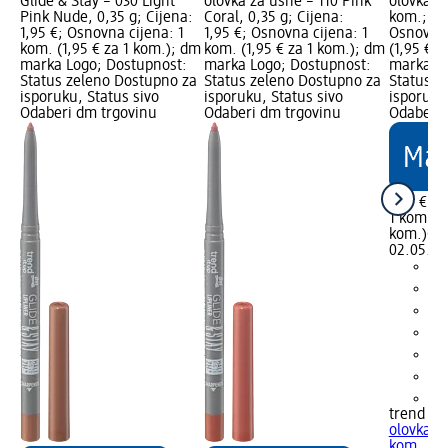
Glide & Stay – 030 Light
olovka za usne – 110 Pink
olovka z
Pink Nude, 0,35 g; Cijena:
Coral, 0,35 g; Cijena:
kom.; Cij
1,95 €; Osnovna cijena: 1
1,95 €; Osnovna cijena: 1
Osnovna 
kom. (1,95 € za 1 kom.); dm
kom. (1,95 € za 1 kom.); dm
(1,95 € z
marka Logo; Dostupnost:
marka Logo; Dostupnost:
marka Lo
Status zeleno Dostupno za
Status zeleno Dostupno za
Status z
isporuku, Status sivo
isporuku, Status sivo
isporuku
Odaberi dm trgovinu
Odaberi dm trgovinu
Odaberi 
1,95 €
1 kom. (1
kom.)
Cij
02.05.20
+2
trend !t 
olovka z
kom.