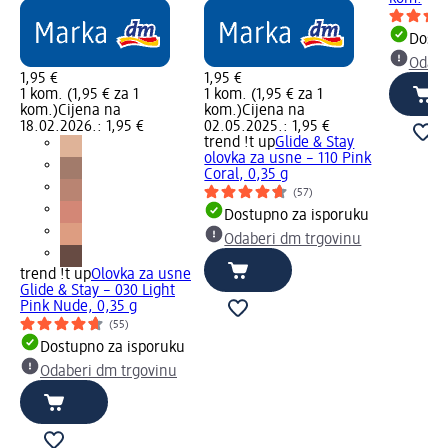
Dostu
Odabe
1,95 €
1,95 €
1 kom. (1,95 € za 1
1 kom. (1,95 € za 1
kom.)
Cijena na
kom.)
Cijena na
18.02.2026.: 1,95 €
02.05.2025.: 1,95 €
trend !t up
Glide & Stay
olovka za usne – 110 Pink
Coral, 0,35 g
(57)
Dostupno za isporuku
Odaberi dm trgovinu
trend !t up
Olovka za usne
Glide & Stay – 030 Light
Pink Nude, 0,35 g
(55)
Dostupno za isporuku
Odaberi dm trgovinu