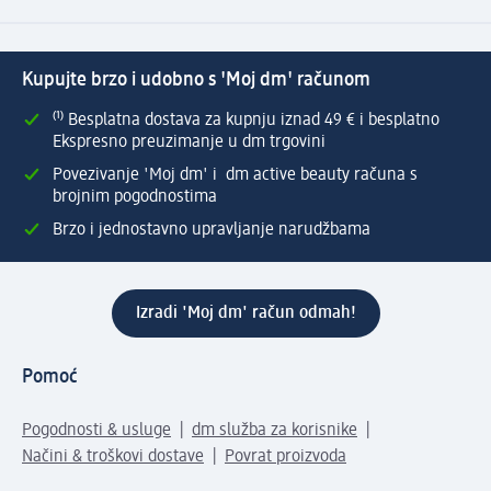
Kupujte brzo i udobno s 'Moj dm' računom
⁽¹⁾ Besplatna dostava za kupnju iznad 49 € i besplatno
Ekspresno preuzimanje u dm trgovini
Povezivanje 'Moj dm' i dm active beauty računa s
brojnim pogodnostima
Brzo i jednostavno upravljanje narudžbama
Izradi 'Moj dm' račun odmah!
Pomoć
Pogodnosti & usluge
dm služba za korisnike
Načini & troškovi dostave
Povrat proizvoda