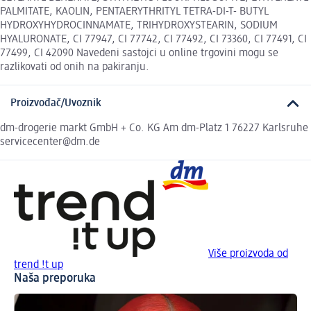
PALMITATE, KAOLIN, PENTAERYTHRITYL TETRA-DI-T- BUTYL
HYDROXYHYDROCINNAMATE, TRIHYDROXYSTEARIN, SODIUM
HYALURONATE, CI 77947, CI 77742, CI 77492, CI 73360, CI 77491, CI
77499, CI 42090 Navedeni sastojci u online trgovini mogu se
razlikovati od onih na pakiranju.
Proizvođač/Uvoznik
dm-drogerie markt GmbH + Co. KG Am dm-Platz 1 76227 Karlsruhe
servicecenter@dm.de
Više proizvoda od
trend !t up
Naša preporuka