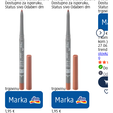
Dostupno za isporuku,
Dostupno za isporuku,
Dostupno
Status sivo Odaberi dm
Status sivo Odaberi dm
Status s
trgovinu
1,95 €
1 kom. (1
kom.)
Cij
27.06.20
trend !t 
olovka z
g
Dostu
Odabe
trgovinu
trgovinu
1,95 €
1,95 €