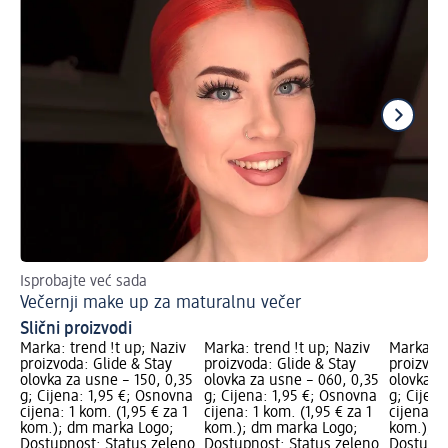
Isprobajte već sada
Vo
Večernji make up za maturalnu večer
Šm
Slični proizvodi
Marka: trend !t up; Naziv
Marka: trend !t up; Naziv
Marka: t
proizvoda: Glide & Stay
proizvoda: Glide & Stay
proizvod
olovka za usne – 150, 0,35
olovka za usne – 060, 0,35
olovka z
g; Cijena: 1,95 €; Osnovna
g; Cijena: 1,95 €; Osnovna
g; Cijen
cijena: 1 kom. (1,95 € za 1
cijena: 1 kom. (1,95 € za 1
cijena: 1
kom.); dm marka Logo;
kom.); dm marka Logo;
kom.); d
Dostupnost: Status zeleno
Dostupnost: Status zeleno
Dostupno