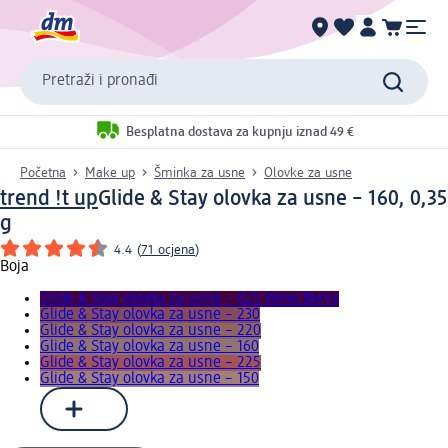
Pretraži i pronađi
Besplatna dostava za kupnju iznad 49 €
Početna
Make up
Šminka za usne
Olovke za usne
trend !t up
Glide & Stay olovka za usne – 160, 0,35
g
4.4
(
71 ocjena
)
Boja
Glide & Stay olovka za usne – 025 Wine Berry
Glide & Stay olovka za usne – 230
Glide & Stay olovka za usne – 220
Glide & Stay olovka za usne – 160
Glide & Stay olovka za usne – 225
Glide & Stay olovka za usne – 150