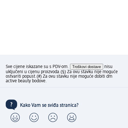
Sve cijene iskazane su s PDV-om.
Troškovi dostave
nisu
uključeni u cijenu proizvoda.
(§) Za ovu stavku nije moguće
ostvariti popust.
(#) Za ovu stavku nije moguće dobiti dm
active beauty bodove.
Kako Vam se sviđa stranica?