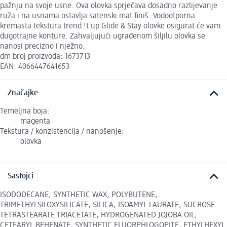
pažnju na svoje usne. Ova olovka sprječava dosadno razlijevanje
ruža i na usnama ostavlja satenski mat finiš. Vodootporna
kremasta tekstura trend !t up Glide & Stay olovke osigurat će vam
dugotrajne konture. Zahvaljujući ugrađenom šiljilu olovka se
nanosi precizno i nježno.
dm broj proizvoda: 1673713
EAN: 4066447641653
Značajke
Temeljna boja:
magenta
Tekstura / konzistencija / nanošenje:
olovka
Sastojci
ISODODECANE, SYNTHETIC WAX, POLYBUTENE,
TRIMETHYLSILOXYSILICATE, SILICA, ISOAMYL LAURATE, SUCROSE
TETRASTEARATE TRIACETATE, HYDROGENATED JOJOBA OIL,
CETEARYL BEHENATE, SYNTHETIC FLUORPHLOGOPITE, ETHYLHEXYL