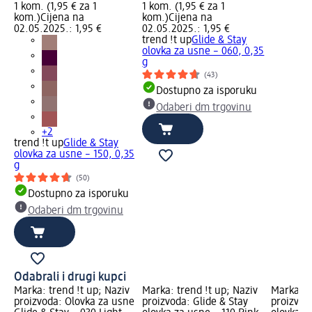
1 kom. (1,95 € za 1
1 kom. (1,95 € za 1
kom.)
Cijena na
kom.)
Cijena na
02.05.2025.: 1,95 €
02.05.2025.: 1,95 €
trend !t up
Glide & Stay
olovka za usne – 060, 0,35
g
(43)
Dostupno za isporuku
Odaberi dm trgovinu
+2
trend !t up
Glide & Stay
olovka za usne – 150, 0,35
g
(50)
Dostupno za isporuku
Odaberi dm trgovinu
Odabrali i drugi kupci
Marka: trend !t up; Naziv
Marka: trend !t up; Naziv
Marka: t
proizvoda: Olovka za usne
proizvoda: Glide & Stay
proizvod