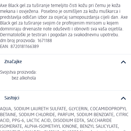
Axe Black gel za tuširanje temeljito čisti kožu pri čemu je koža
mekana i osvježena. Posebno je osmišljen za kožu muškarca i
predstavlja odličan izbor za osjećaj samopouzdanja cijeli dan. Axe
Black gel za tuširanje svojim će profinjenim mirisom u kojem
dominiraju drvenaste note oduševiti i obnoviti sva vaša osjetila.
Dermatološki je testiran i pogodan za svakodnevnu upotrebu.
dm broj proizvoda: 1671188
EAN: 8720181166389
Značajke
Svojstva proizvoda:
bez alkohola
Sastojci
AQUA, SODIUM LAURETH SULFATE, GLYCERIN, COCAMIDOPROPYL
BETAINE, SODIUM CHLORIDE, PARFUM, SODIUM BENZOATE, CITRIC
ACID, PPG-6, LACTIC ACID, DISODIUM EDTA, SACCHARIDE
ISOMERATE, ALPHA-ISOMETHYL IONONE, BENZYL SALICYLATE,