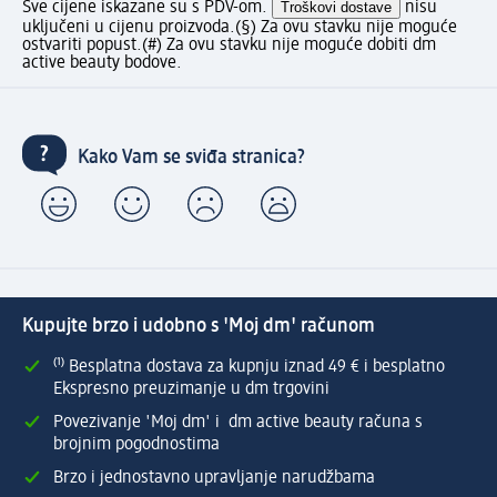
Sve cijene iskazane su s PDV-om.
Troškovi dostave
nisu
uključeni u cijenu proizvoda.
(§) Za ovu stavku nije moguće
ostvariti popust.
(#) Za ovu stavku nije moguće dobiti dm
active beauty bodove.
Kako Vam se sviđa stranica?
Kupujte brzo i udobno s 'Moj dm' računom
⁽¹⁾ Besplatna dostava za kupnju iznad 49 € i besplatno
Ekspresno preuzimanje u dm trgovini
Povezivanje 'Moj dm' i dm active beauty računa s
brojnim pogodnostima
Brzo i jednostavno upravljanje narudžbama