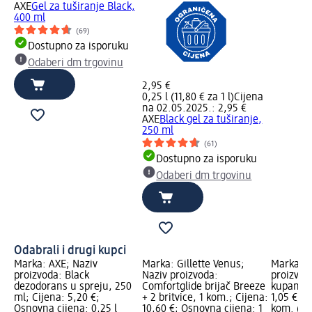
AXE
Gel za tuširanje Black,
400 ml
(69)
Dostupno za isporuku
Odaberi dm trgovinu
2,95 €
0,25 l (11,80 € za 1 l)
Cijena
na 02.05.2025.: 2,95 €
AXE
Black gel za tuširanje,
250 ml
(61)
Dostupno za isporuku
Odaberi dm trgovinu
Odabrali i drugi kupci
Marka: AXE; Naziv
Marka: Gillette Venus;
Marka: i
proizvoda: Black
Naziv proizvoda:
proizvod
dezodorans u spreju, 250
Comfortglide brijač Breeze
kupanje,
ml; Cijena: 5,20 €;
+ 2 britvice, 1 kom.; Cijena:
1,05 €; O
Osnovna cijena: 0,25 l
10,60 €; Osnovna cijena: 1
kom. (1,0