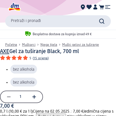
Pretraži i pronađi
Besplatna dostava za kupnju iznad 49 €
Početna
Muškarci
Njega tijela
Muški gelovi za tuširanje
AXE
Gel za tuširanje Black, 700 ml
5
(
15 ocjena
)
bez alkohola
bez alkohola
7,00 €
0,7 l (10,00 € za 1 l)
Cijena na 02.05.2025.: 7,00 €
Jedinična cijena s