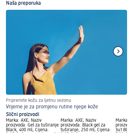
Naša preporuka
Pripremite kožu za ljetnu sezonu
6 s
Vrijeme je za promjenu rutine njege kože
Je
Slični proizvodi
Marka: AXE; Naziv
Marka: AXE; Naziv
Marka: A
proizvoda: Gel za tuširanje
proizvoda: Black gel za
proizvod
Black, 400 ml; Cijena:
tuširanje, 250 ml; Cijena:
3u1 Black