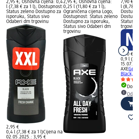
2,95 €; Osnovna cijena: 0,4
2,95 €; Osnovna cijena:
7,90 €; 
l (7,38 € za 1 l); Dostupnost:
0,25 l (11,80 € za 1 l);
l (8,78 €
Status zeleno Dostupno za
Ograničena cijena Logo;
Dostupno
isporuku, Status sivo
Dostupnost: Status zeleno
Dostupno
Odaberi dm trgovinu
Dostupno za isporuku,
Status s
Status sivo Odaberi dm
trgovinu
trgovinu
7,90 €
0,9 l (8,7
15.07.202
AXE
Gel z
Black, 9
Dostu
Odabe
2,95 €
0,4 l (7,38 € za 1 l)
Cijena na
02.05.2025.: 3,95 €