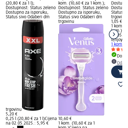
(20,80 € za 1 l);
kom. (10,60 € za 1 kom.);
Dostupno
Dostupnost: Status zeleno
Dostupnost: Status zeleno
Dostupno
Dostupno za isporuku,
Dostupno za isporuku,
Status s
Status sivo Odaberi dm
Status sivo Odaberi dm
trgovinu
trgovinu
1,05 €
1 kom. (1
kom.)
Cij
02.05.20
iEnjoy
Sp
1 kom.
Dostu
Odabe
trgovinu
5,20 €
0,25 l (20,80 € za 1 l)
Cijena
10,60 €
na 02.05.2025.: 5,95 €
1 kom. (10,60 € za 1