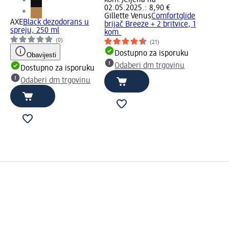
kom.)
Cijena na
02.05.2025.: 8,90 €
Gillette Venus
Comfortglide
AXE
Black dezodorans u
brijač Breeze + 2 britvice, 1
spreju, 250 ml
kom.
(0)
(21)
Dostupno za isporuku
Obavijesti
Odaberi dm trgovinu
Dostupno za isporuku
Odaberi dm trgovinu