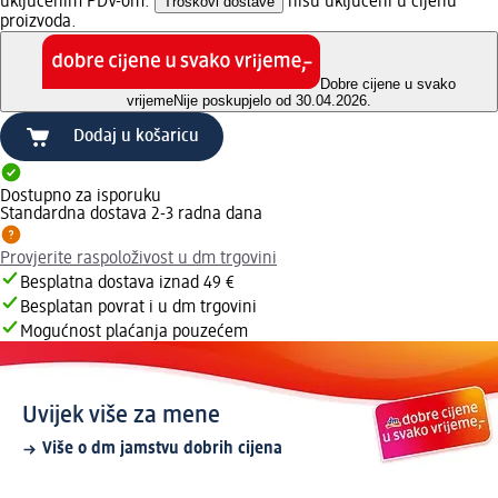
uključenim PDV-om.
Troškovi dostave
nisu uključeni u cijenu
proizvoda.
Dobre cijene u svako
vrijeme
Nije poskupjelo od 30.04.2026.
Dodaj u košaricu
Dostupno za isporuku
Standardna dostava 2-3 radna dana
Provjerite raspoloživost u dm trgovini
Besplatna dostava iznad 49 €
Besplatan povrat i u dm trgovini
Mogućnost plaćanja pouzećem
Uvijek više za mene
Više o dm jamstvu dobrih cijena