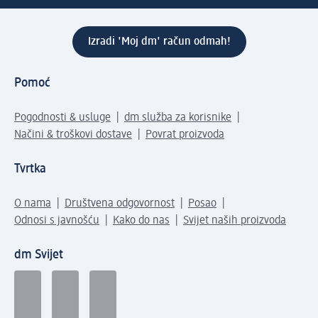
Izradi 'Moj dm' račun odmah!
Pomoć
Pogodnosti & usluge
dm služba za korisnike
Načini & troškovi dostave
Povrat proizvoda
Tvrtka
O nama
Društvena odgovornost
Posao
Odnosi s javnošću
Kako do nas
Svijet naših proizvoda
dm Svijet