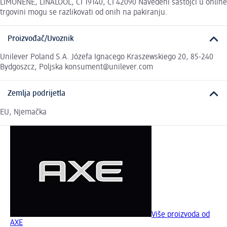
LIMONENE, LINALOOL, CI 19140, CI 42090 Navedeni sastojci u online
trgovini mogu se razlikovati od onih na pakiranju.
Proizvođač/Uvoznik
Unilever Poland S.A. Józefa Ignacego Kraszewskiego 20, 85-240
Bydgoszcz, Poljska konsument@unilever.com
Zemlja podrijetla
EU, Njemačka
Više proizvoda od
AXE