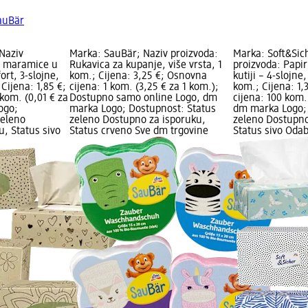
SauBär
Naziv
Marka: SauBär; Naziv proizvoda:
Marka: Soft&Sic
e maramice u
Rukavica za kupanje, više vrsta, 1
proizvoda: Papi
ort, 3-slojne,
kom.; Cijena: 3,25 €; Osnovna
kutiji – 4-slojne,
 Cijena: 1,85 €;
cijena: 1 kom. (3,25 € za 1 kom.);
kom.; Cijena: 1,
kom. (0,01 € za
Dostupno samo online Logo, dm
cijena: 100 kom.
ogo;
marka Logo; Dostupnost: Status
dm marka Logo; 
zeleno
zeleno Dostupno za isporuku,
zeleno Dostupno
, Status sivo
Status crveno Sve dm trgovine
Status sivo Oda