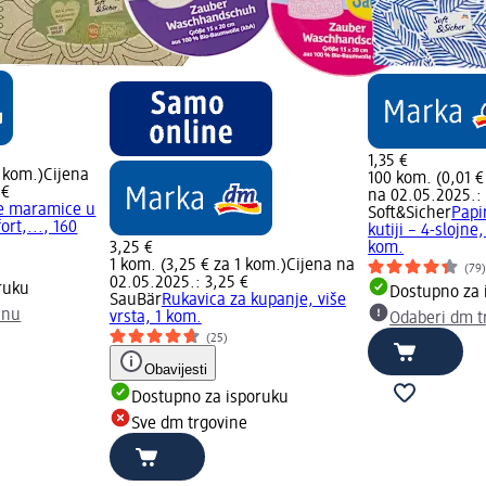
1,35 €
1 kom.)
Cijena
100 kom. (0,01 €
 €
na 02.05.2025.: 
e maramice u
Soft&Sicher
Papi
ort,..., 160
kutiji – 4-slojne,
3,25 €
kom.
1 kom. (3,25 € za 1 kom.)
Cijena na
(79
02.05.2025.: 3,25 €
ruku
Dostupno za 
SauBär
Rukavica za kupanje, više
inu
vrsta, 1 kom.
Odaberi dm t
(25)
Obavijesti
Dostupno za isporuku
Sve dm trgovine