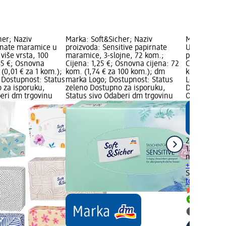
her; Naziv
Marka: Soft&Sicher; Naziv
Marka: SauB
rnate maramice u
proizvoda: Sensitive papirnate
Ultra Sensit
 više vrsta, 100
maramice, 3-slojne, 72 kom.;
papir, 2 x 6
35 €; Osnovna
Cijena: 1,25 €; Osnovna cijena: 72
Cijena: 2,8
 (0,01 € za 1 kom.);
kom. (1,74 € za 100 kom.); dm
kom. (0,02 
Dostupnost: Status
marka Logo; Dostupnost: Status
Logo; Dostu
 za isporuku,
zeleno Dostupno za isporuku,
Dostupno za
beri dm trgovinu
Status sivo Odaberi dm trgovinu
Odaberi dm 
2,85 €
120 kom. (0,
na 02.05.20
+ 1 dodatna 
SauBär
Ultra
toaletni pap
Dostupno
Odaberi 