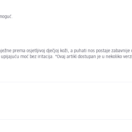
 moguć.
žne prema osjetljivoj dječjoj koži, a puhati nos postaje zabavnije 
pijajuću moć bez iritacija. *Ovaj artikl dostupan je u nekoliko ver