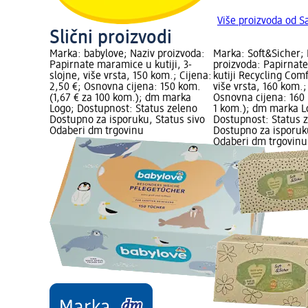
Više proizvoda od 
Slični proizvodi
Marka: babylove; Naziv proizvoda:
Marka: Soft&Sicher; 
Papirnate maramice u kutiji, 3-
proizvoda: Papirnat
slojne, više vrsta, 150 kom.; Cijena:
kutiji Recycling Comf
2,50 €; Osnovna cijena: 150 kom.
više vrsta, 160 kom.;
(1,67 € za 100 kom.); dm marka
Osnovna cijena: 160 
Logo; Dostupnost: Status zeleno
1 kom.); dm marka L
Dostupno za isporuku, Status sivo
Dostupnost: Status 
Odaberi dm trgovinu
Dostupno za isporuku
Odaberi dm trgovinu