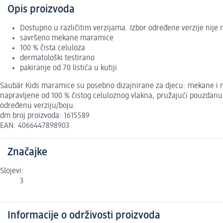
Opis proizvoda
Dostupno u različitim verzijama. Izbor određene verzije nije
savršeno mekane maramice
100 % čista celuloza
dermatološki testirano
pakiranje od 70 listića u kutiji
Saubär Kids maramice su posebno dizajnirane za djecu: mekane i nje
napravljene od 100 % čistog celuloznog vlakna, pružajući pouzdanu u
određenu verziju/boju.
dm broj proizvoda: 1615589
EAN: 4066447898903
Značajke
Slojevi:
3
Informacije o održivosti proizvoda