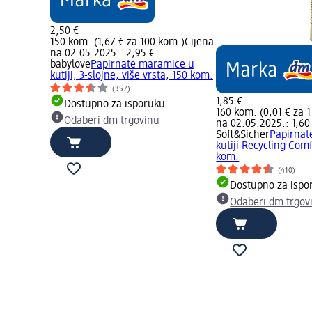
2,50 €
150 kom. (1,67 € za 100 kom.)
Cijena
na 02.05.2025.: 2,95 €
babylove
Papirnate maramice u
kutiji, 3-slojne, više vrsta, 150 kom.
(357)
1,85 €
Dostupno za isporuku
160 kom. (0,01 € za 
Odaberi dm trgovinu
na 02.05.2025.: 1,60
Soft&Sicher
Papirnat
kutiji Recycling Comf
kom.
(410)
Dostupno za ispo
Odaberi dm trgov