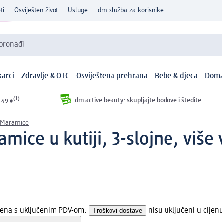
ti
Osviješten život
Usluge
dm služba za korisnike
 pronađi
arci
Zdravlje & OTC
Osviještena prehrana
Bebe & djeca
Doma
(1)
dm active beauty: skupljajte bodove i štedite
 49 €
Maramice
mice u kutiji, 3-slojne, više
ijena s uključenim PDV-om.
Troškovi dostave
nisu uključeni u cijen