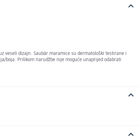
uz veseli dizajn. Saubär maramice su dermatološki testirane i
zija/boja. Prilikom narudžbe nije moguće unaprijed odabrati