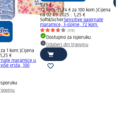
1,25 €
72 kom. (1,74 € za 100 kom.)
Cijena
na 02.05.2025.: 1,25 €
Soft&Sicher
Sensitive papirnate
maramice, 3-slojne, 72 kom.
(115)
Dostupno za isporuku
Odaberi dm trgovinu
 za 1 kom.)
Cijena
1,25 €
rnate maramice u
 više vrsta, 100
)
isporuku
rgovinu