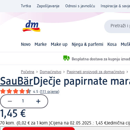
Tvrtka
Zapošljavanje
Odnosi s javnošću
Inspiracije & savje
Pretraži i
Novo
Marke
Make up
Njega & parfemi
Kosa
Mušk
Besplatna dostava za kupnju iznad
Početna
Domaćinstvo
Papirnati proizvodi za domaćinstvo
SauBär
Dječje papirnate mara
4.5
(
111 ocjena
)
1,45 €
70 kom. (0,02 € za 1 kom.)
Cijena na 02.05.2025.: 1,45 €
Jedinična c