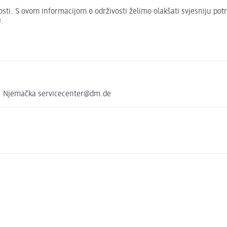
živosti. S ovom informacijom o održivosti želimo olakšati svjesniju po
.
, Njemačka servicecenter@dm.de