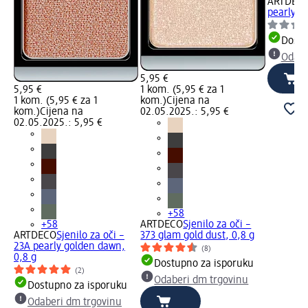
ARTDEC
pearly li
Dostu
Odabe
5,95 €
5,95 €
1 kom. (5,95 € za 1
1 kom. (5,95 € za 1
kom.)
Cijena na
kom.)
Cijena na
02.05.2025.: 5,95 €
02.05.2025.: 5,95 €
+58
+58
ARTDECO
Sjenilo za oči –
ARTDECO
Sjenilo za oči –
373 glam gold dust, 0,8 g
23A pearly golden dawn,
(8)
0,8 g
Dostupno za isporuku
(2)
Odaberi dm trgovinu
Dostupno za isporuku
Odaberi dm trgovinu