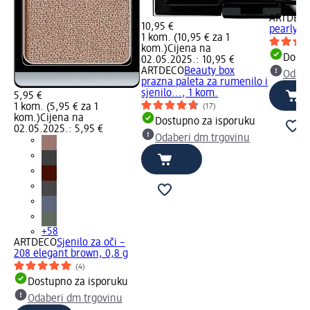
+5
ARTDEC
10,95 €
pearly ro
1 kom. (10,95 € za 1
kom.)
Cijena na
Dostu
02.05.2025.: 10,95 €
ARTDECO
Beauty box
Odabe
prazna paleta za rumenilo i
sjenilo..., 1 kom.
5,95 €
1 kom. (5,95 € za 1
(17)
kom.)
Cijena na
Dostupno za isporuku
02.05.2025.: 5,95 €
Odaberi dm trgovinu
+58
ARTDECO
Sjenilo za oči –
208 elegant brown, 0,8 g
(4)
Dostupno za isporuku
Odaberi dm trgovinu