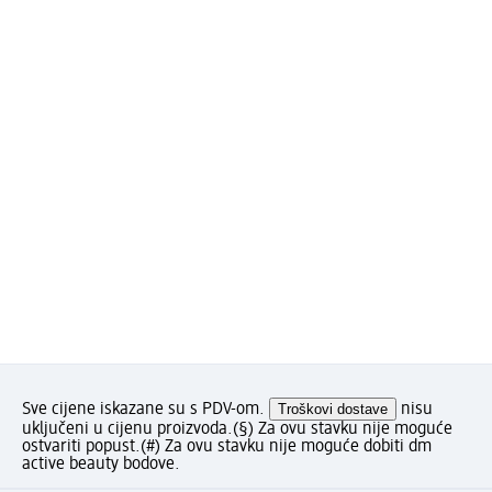
Sve cijene iskazane su s PDV-om.
Troškovi dostave
nisu
uključeni u cijenu proizvoda.
(§) Za ovu stavku nije moguće
ostvariti popust.
(#) Za ovu stavku nije moguće dobiti dm
active beauty bodove.