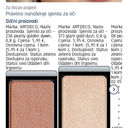
Za blizav pogled
Ko
Pravilno nanošenje sjenila za oči
Šm
Slični proizvodi
Marka: ARTDECO; Naziv
Marka: ARTDECO; Naziv
Marka: 
proizvoda: Sjenilo za oči –
proizvoda: Sjenilo za oči –
proizvoda
23A pearly golden dawn,
373 glam gold dust, 0,8 g;
08 pearly
0,8 g; Cijena: 5,95 €;
Cijena: 5,95 €; Osnovna
Cijena: 
Osnovna cijena: 1 kom.
cijena: 1 kom. (5,95 € za 1
cijena: 1
(5,95 € za 1 kom.);
kom.); Dostupnost: Status
kom.); D
Dostupnost: Status zeleno
zeleno Dostupno za
zeleno D
Dostupno za isporuku,
isporuku, Status sivo
isporuku
Status sivo Odaberi dm
Odaberi dm trgovinu
Odaberi 
trgovinu
5,95 €
1 kom. (5
kom.)
Cij
02.05.20
+5