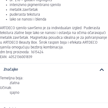
br. 210 – golden highlights
intenzivno pigmentirano sjenilo
metalik završetak
puderasta tekstura
lako se nanosi i blenda
ARTDECO sjenilo savršeno je za individualan izgled. Puderasta
tekstura zlatne boje lako se nanosi i ostavlja na očima očaravajući
metalik završetak. Magnetska posudica idealna je za pohranjivanje
u ARTDECO Beauty Box. Širok raspon boja i efekata ARTDECO
sjenila omogućuju bezbroj kombinacija.
dm broj proizvoda: 1615424
EAN: 4052136001839
Značajke
Temeljna boja:
zlatna
Učinak:
sjajno