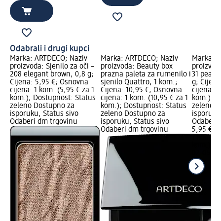
Odabrali i drugi kupci
Marka: ARTDECO; Naziv
Marka: ARTDECO; Naziv
Marka: 
proizvoda: Sjenilo za oči –
proizvoda: Beauty box
proizvoda
208 elegant brown, 0,8 g;
prazna paleta za rumenilo i
31 pearly
Cijena: 5,95 €; Osnovna
sjenilo Quattro, 1 kom.;
g; Cijen
cijena: 1 kom. (5,95 € za 1
Cijena: 10,95 €; Osnovna
cijena: 1
kom.); Dostupnost: Status
cijena: 1 kom. (10,95 € za 1
kom.); D
zeleno Dostupno za
kom.); Dostupnost: Status
zeleno D
isporuku, Status sivo
zeleno Dostupno za
isporuku
Odaberi dm trgovinu
isporuku, Status sivo
Odaberi 
Odaberi dm trgovinu
5,95 €
1 kom. (5
kom.)
Cij
02.05.20