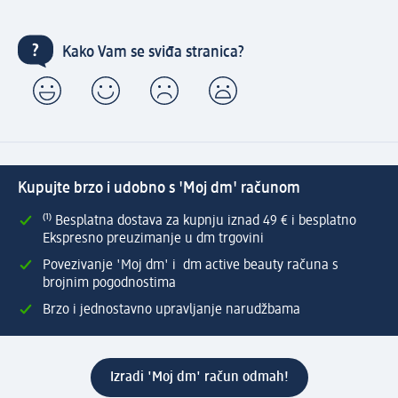
Kako Vam se sviđa stranica?
Kupujte brzo i udobno s 'Moj dm' računom
⁽¹⁾ Besplatna dostava za kupnju iznad 49 € i besplatno
Ekspresno preuzimanje u dm trgovini
Povezivanje 'Moj dm' i dm active beauty računa s
brojnim pogodnostima
Brzo i jednostavno upravljanje narudžbama
Izradi 'Moj dm' račun odmah!