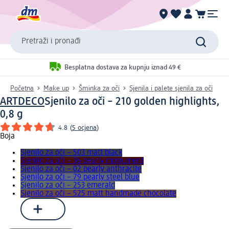
Pretraži i pronađi
Besplatna dostava za kupnju iznad 49 €
Početna
Make up
Šminka za oči
Sjenila i palete sjenila za oči
ARTDECO
Sjenilo za oči – 210 golden highlights,
0,8 g
4.8
(
5 ocjena
)
Boja
Sjenilo za oči – 503 matt black
Sjenilo za oči – 36 pearly monument
Sjenilo za oči – 02 pearly anthracite
Sjenilo za oči – 79 pearly steel blue
Sjenilo za oči – 253 emerald
Sjenilo za oči – 525 matt handmade chocolate