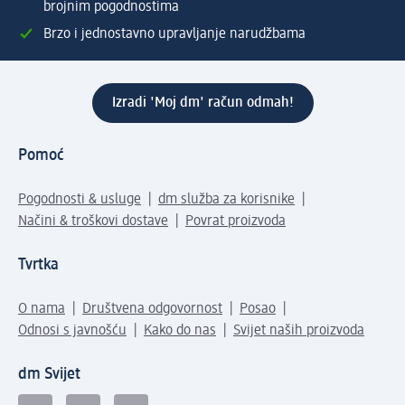
brojnim pogodnostima
Brzo i jednostavno upravljanje narudžbama
Izradi 'Moj dm' račun odmah!
Pomoć
Pogodnosti & usluge
dm služba za korisnike
Načini & troškovi dostave
Povrat proizvoda
Tvrtka
O nama
Društvena odgovornost
Posao
Odnosi s javnošću
Kako do nas
Svijet naših proizvoda
dm Svijet