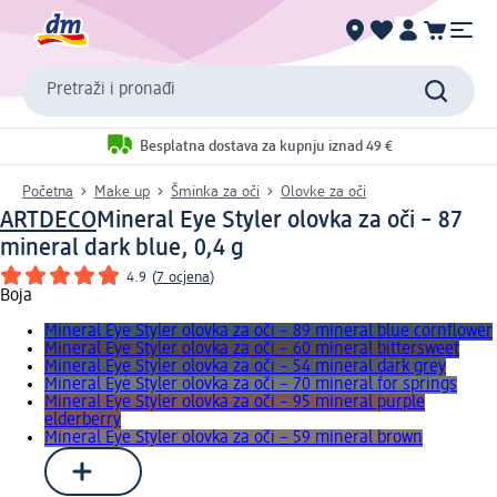
Pretraži i pronađi
Besplatna dostava za kupnju iznad 49 €
Početna
Make up
Šminka za oči
Olovke za oči
ARTDECO
Mineral Eye Styler olovka za oči – 87
mineral dark blue, 0,4 g
4.9
(
7 ocjena
)
Boja
Mineral Eye Styler olovka za oči – 89 mineral blue cornflower
Mineral Eye Styler olovka za oči – 60 mineral bittersweet
Mineral Eye Styler olovka za oči – 54 mineral dark grey
Mineral Eye Styler olovka za oči – 70 mineral for springs
Mineral Eye Styler olovka za oči – 95 mineral purple
elderberry
Mineral Eye Styler olovka za oči – 59 mineral brown