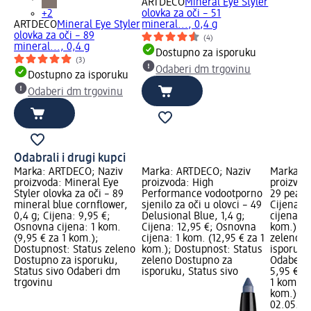
ARTDECO
Mineral Eye Styler
+2
olovka za oči – 51
ARTDECO
Mineral Eye Styler
mineral..., 0,4 g
olovka za oči – 89
(4)
mineral..., 0,4 g
Dostupno za isporuku
(3)
Odaberi dm trgovinu
Dostupno za isporuku
Odaberi dm trgovinu
Odabrali i drugi kupci
Marka: ARTDECO; Naziv
Marka: ARTDECO; Naziv
Marka: 
proizvoda: Mineral Eye
proizvoda: High
proizvoda
Styler olovka za oči – 89
Performance vodootporno
29 pearly
mineral blue cornflower,
sjenilo za oči u olovci – 49
Cijena: 
0,4 g; Cijena: 9,95 €;
Delusional Blue, 1,4 g;
cijena: 1
Osnovna cijena: 1 kom.
Cijena: 12,95 €; Osnovna
kom.); D
(9,95 € za 1 kom.);
cijena: 1 kom. (12,95 € za 1
zeleno D
Dostupnost: Status zeleno
kom.); Dostupnost: Status
isporuku
Dostupno za isporuku,
zeleno Dostupno za
Odaberi 
Status sivo Odaberi dm
isporuku, Status sivo
5,95 €
trgovinu
1 kom. (5
kom.)
Cij
02.05.20