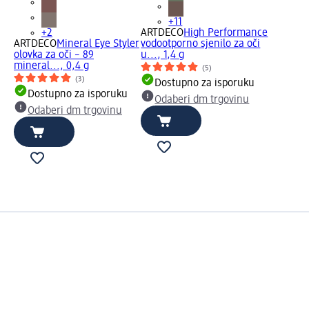
+11
+2
ARTDECO
High Performance
ARTDECO
Mineral Eye Styler
vodootporno sjenilo za oči
olovka za oči – 89
u..., 1,4 g
mineral..., 0,4 g
(5)
(3)
Dostupno za isporuku
Dostupno za isporuku
Odaberi dm trgovinu
Odaberi dm trgovinu