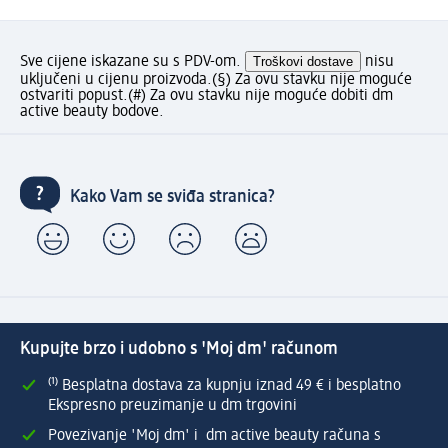
Sve cijene iskazane su s PDV-om.
Troškovi dostave
nisu
uključeni u cijenu proizvoda.
(§) Za ovu stavku nije moguće
ostvariti popust.
(#) Za ovu stavku nije moguće dobiti dm
active beauty bodove.
Kako Vam se sviđa stranica?
Kupujte brzo i udobno s 'Moj dm' računom
⁽¹⁾ Besplatna dostava za kupnju iznad 49 € i besplatno
Ekspresno preuzimanje u dm trgovini
Povezivanje 'Moj dm' i dm active beauty računa s