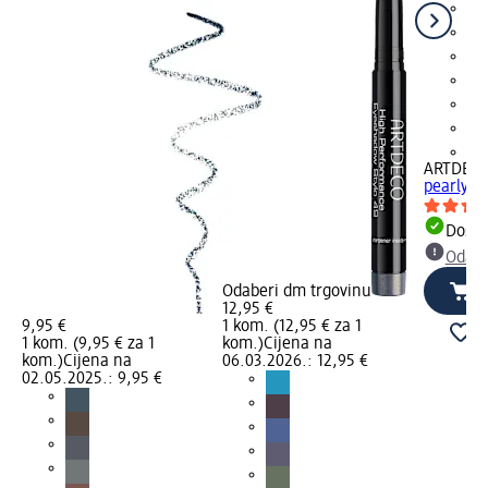
+5
ARTDEC
pearly li
Dostu
Odabe
Odaberi dm trgovinu
12,95 €
9,95 €
1 kom. (12,95 € za 1
1 kom. (9,95 € za 1
kom.)
Cijena na
kom.)
Cijena na
06.03.2026.: 12,95 €
02.05.2025.: 9,95 €