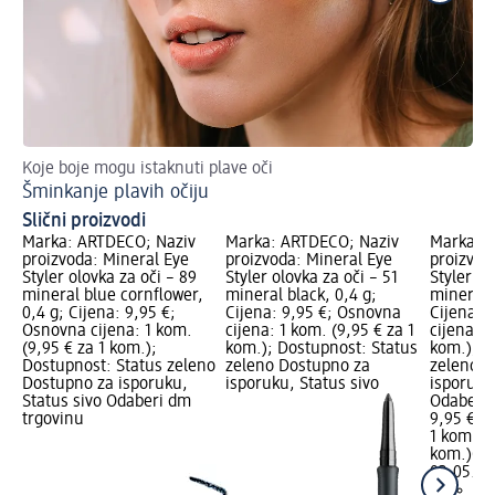
Koje boje mogu istaknuti plave oči
Ist
Šminkanje plavih očiju
Šm
Slični proizvodi
Marka: ARTDECO; Naziv
Marka: ARTDECO; Naziv
Marka: 
proizvoda: Mineral Eye
proizvoda: Mineral Eye
proizvod
Styler olovka za oči – 89
Styler olovka za oči – 51
Styler ol
mineral blue cornflower,
mineral black, 0,4 g;
mineral b
0,4 g; Cijena: 9,95 €;
Cijena: 9,95 €; Osnovna
Cijena: 
Osnovna cijena: 1 kom.
cijena: 1 kom. (9,95 € za 1
cijena: 1
(9,95 € za 1 kom.);
kom.); Dostupnost: Status
kom.); D
Dostupnost: Status zeleno
zeleno Dostupno za
zeleno D
Dostupno za isporuku,
isporuku, Status sivo
isporuku
Status sivo Odaberi dm
Odaberi 
trgovinu
9,95 €
1 kom. (9
kom.)
Cij
02.05.20