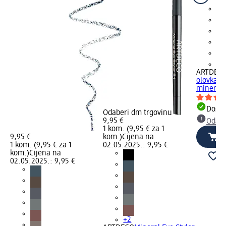
+2
ARTDEC
olovka za
mineral..
Dostu
Odaberi dm trgovinu
9,95 €
Odabe
1 kom. (9,95 € za 1
9,95 €
kom.)
Cijena na
1 kom. (9,95 € za 1
02.05.2025.: 9,95 €
kom.)
Cijena na
02.05.2025.: 9,95 €
+2