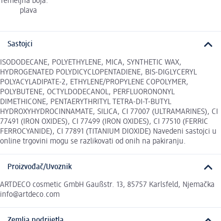
Temeljna boja:
plava
Sastojci
ISODODECANE, POLYETHYLENE, MICA, SYNTHETIC WAX,
HYDROGENATED POLYDICYCLOPENTADIENE, BIS-DIGLYCERYL
POLYACYLADIPATE-2, ETHYLENE/PROPYLENE COPOLYMER,
POLYBUTENE, OCTYLDODECANOL, PERFLUORONONYL
DIMETHICONE, PENTAERYTHRITYL TETRA-DI-T-BUTYL
HYDROXYHYDROCINNAMATE, SILICA, CI 77007 (ULTRAMARINES), CI
77491 (IRON OXIDES), CI 77499 (IRON OXIDES), CI 77510 (FERRIC
FERROCYANIDE), CI 77891 (TITANIUM DIOXIDE) Navedeni sastojci u
online trgovini mogu se razlikovati od onih na pakiranju.
Proizvođač/Uvoznik
ARTDECO cosmetic GmbH Gaußstr. 13, 85757 Karlsfeld, Njemačka
info@artdeco.com
Zemlja podrijetla