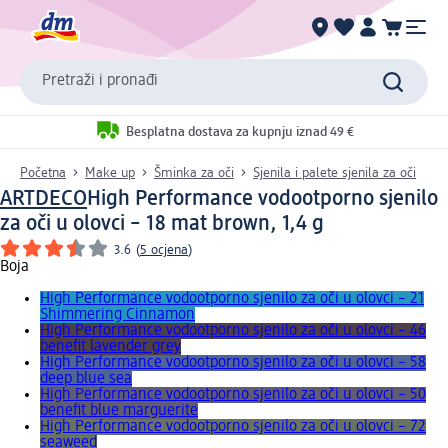
Pretraži i pronađi
Besplatna dostava za kupnju iznad 49 €
Početna
Make up
Šminka za oči
Sjenila i palete sjenila za oči
ARTDECO
High Performance vodootporno sjenilo
za oči u olovci – 18 mat brown, 1,4 g
3.6
(
5 ocjena
)
Boja
High Performance vodootporno sjenilo za oči u olovci – 21
Shimmering Cinnamon
High Performance vodootporno sjenilo za oči u olovci – 46
benefit lavender grey
High Performance vodootporno sjenilo za oči u olovci – 58
deep blue sea
High Performance vodootporno sjenilo za oči u olovci – 50
benefit blue marguerite
High Performance vodootporno sjenilo za oči u olovci – 72
seaweed