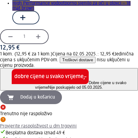
High Performance vodootporno sjenilo za oči u olovci – 18
mat brown
12,95 €
1 kom. (12,95 € za 1 kom.)
Cijena na 02.05.2025.: 12,95 €
Jedinična
cijena s uključenim PDV-om.
Troškovi dostave
nisu uključeni u
cijenu proizvoda.
Dobre cijene u svako
vrijeme
Nije poskupjelo od 05.03.2025.
Dodaj u košaricu
Trenutno nije raspoloživo
Provjerite raspoloživost u dm trgovini
Besplatna dostava iznad 49 €