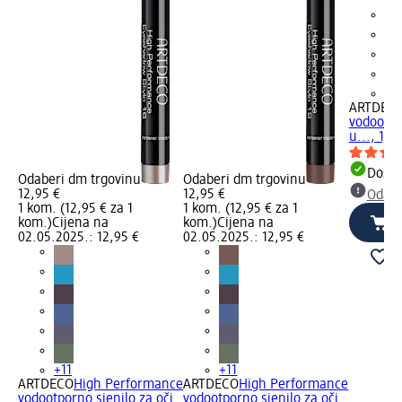
+1
ARTDEC
vodootpo
u..., 1,4 
Dostu
Odaberi dm trgovinu
Odaberi dm trgovinu
12,95 €
12,95 €
Odabe
1 kom. (12,95 € za 1
1 kom. (12,95 € za 1
kom.)
Cijena na
kom.)
Cijena na
02.05.2025.: 12,95 €
02.05.2025.: 12,95 €
+11
+11
ARTDECO
High Performance
ARTDECO
High Performance
vodootporno sjenilo za oči
vodootporno sjenilo za oči