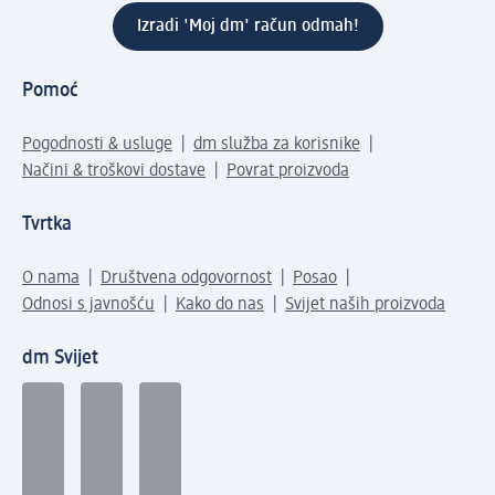
Izradi 'Moj dm' račun odmah!
Pomoć
Pogodnosti & usluge
dm služba za korisnike
Načini & troškovi dostave
Povrat proizvoda
Tvrtka
O nama
Društvena odgovornost
Posao
Odnosi s javnošću
Kako do nas
Svijet naših proizvoda
dm Svijet