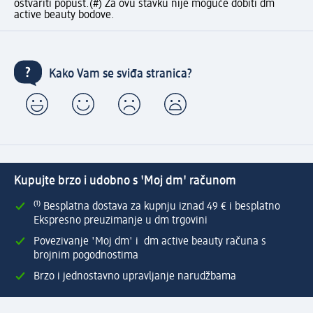
ostvariti popust.
(#) Za ovu stavku nije moguće dobiti dm
active beauty bodove.
Kako Vam se sviđa stranica?
Kupujte brzo i udobno s 'Moj dm' računom
⁽¹⁾ Besplatna dostava za kupnju iznad 49 € i besplatno
Ekspresno preuzimanje u dm trgovini
Povezivanje 'Moj dm' i dm active beauty računa s
brojnim pogodnostima
Brzo i jednostavno upravljanje narudžbama