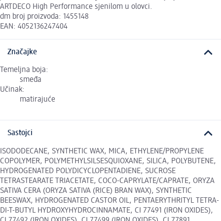
ARTDECO High Performance sjenilom u olovci.
dm broj proizvoda: 1455148
EAN: 4052136247404
Značajke
Temeljna boja:
smeđa
Učinak:
matirajuće
Sastojci
ISODODECANE, SYNTHETIC WAX, MICA, ETHYLENE/PROPYLENE
COPOLYMER, POLYMETHYLSILSESQUIOXANE, SILICA, POLYBUTENE,
HYDROGENATED POLYDICYCLOPENTADIENE, SUCROSE
TETRASTEARATE TRIACETATE, COCO-CAPRYLATE/CAPRATE, ORYZA
SATIVA CERA (ORYZA SATIVA (RICE) BRAN WAX), SYNTHETIC
BEESWAX, HYDROGENATED CASTOR OIL, PENTAERYTHRITYL TETRA-
DI-T-BUTYL HYDROXYHYDROCINNAMATE, CI 77491 (IRON OXIDES),
CI 77492 (IRON OXIDES), CI 77499 (IRON OXIDES), CI 77891