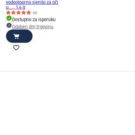
vodootporno sjenilo za oči
u..., 1,4 g
(6)
Dostupno za isporuku
Odaberi dm trgovinu