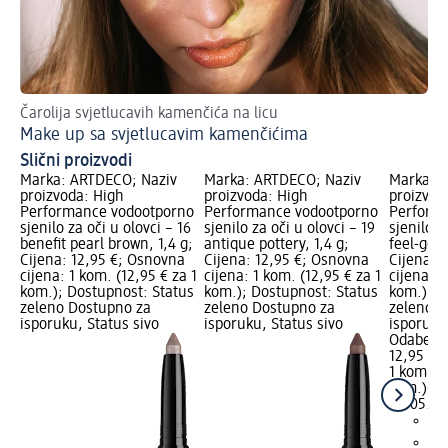
Čarolija svjetlucavih kamenčića na licu
Dr
Make up sa svjetlucavim kamenčićima
Oč
Slični proizvodi
Marka: ARTDECO; Naziv
Marka: ARTDECO; Naziv
Marka: 
proizvoda: High
proizvoda: High
proizvod
Performance vodootporno
Performance vodootporno
Perform
sjenilo za oči u olovci – 16
sjenilo za oči u olovci – 19
sjenilo z
benefit pearl brown, 1,4 g;
antique pottery, 1,4 g;
feel-good
Cijena: 12,95 €; Osnovna
Cijena: 12,95 €; Osnovna
Cijena: 
cijena: 1 kom. (12,95 € za 1
cijena: 1 kom. (12,95 € za 1
cijena: 1
kom.); Dostupnost: Status
kom.); Dostupnost: Status
kom.); D
zeleno Dostupno za
zeleno Dostupno za
zeleno D
isporuku, Status sivo
isporuku, Status sivo
isporuku
Odaberi 
12,95 €
1 kom. (1
kom.)
Cij
02.05.20