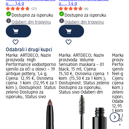
u..., 1,4 g
u..., 1,4 g
(21)
(6)
Dostupno za isporuku
Dostupno za isporuku
Odaberi dm trgovinu
Odaberi dm trgovinu
Odabrali i drugi kupci
Marka: ARTDECO; Naziv
Marka: ARTDECO; Naziv
Marka: 
proizvoda: High
proizvoda: Volume
proizvod
Performance vodootporno
Sensation maskara – 01
Perform
sjenilo za oči u olovci – 19
black, 15 ml; Cijena:
sjenilo z
antique pottery, 1,4 g;
15,50 €; Osnovna cijena: 1
feel-good
Cijena: 12,95 €; Osnovna
kom. (15,50 € za 1 kom.);
Cijena: 
cijena: 1 kom. (12,95 € za 1
Dostupnost: Status zeleno
cijena: 1
kom.); Dostupnost: Status
Dostupno za isporuku,
kom.); D
zeleno Dostupno za
Status sivo Odaberi dm
zeleno D
isporuku, Status sivo
isporuku
Odaberi 
12,95 €
1 kom. (1
kom.)
Cij
02.05.20