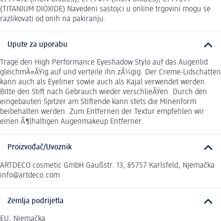
(TITANIUM DIOXIDE) Navedeni sastojci u online trgovini mogu se
razlikovati od onih na pakiranju.
Upute za uporabu
Trage den High Performance Eyeshadow Stylo auf das Augenlid
gleichmÃ¤ÃŸig auf und verteile ihn zÃ¼gig. Der Creme-Lidschatten
kann auch als Eyeliner sowie auch als Kajal verwendet werden.
Bitte den Stift nach Gebrauch wieder verschlieÃŸen. Durch den
eingebauten Spitzer am Stiftende kann stets die Minenform
beibehalten werden. Zum Entfernen der Textur empfehlen wir
einen Ã¶lhaltigen Augenmakeup Entferner.
Proizvođač/Uvoznik
ARTDECO cosmetic GmbH Gaußstr. 13, 85757 Karlsfeld, Njemačka
info@artdeco.com
Zemlja podrijetla
EU, Njemačka