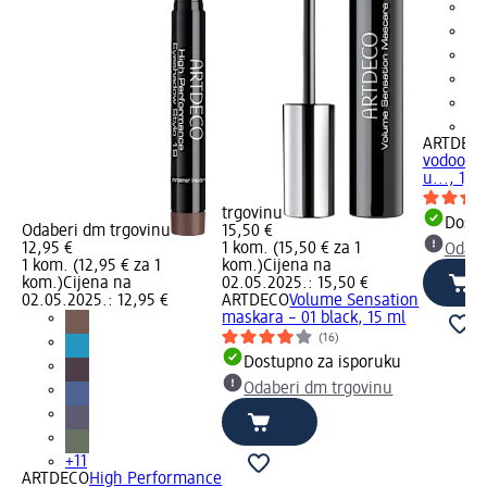
+1
ARTDEC
vodootpo
u..., 1,4 
trgovinu
Dostu
Odaberi dm trgovinu
15,50 €
12,95 €
1 kom. (15,50 € za 1
Odabe
1 kom. (12,95 € za 1
kom.)
Cijena na
kom.)
Cijena na
02.05.2025.: 15,50 €
02.05.2025.: 12,95 €
ARTDECO
Volume Sensation
maskara – 01 black, 15 ml
(16)
Dostupno za isporuku
Odaberi dm trgovinu
+11
ARTDECO
High Performance