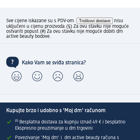
Sve cijene iskazane su s PDV-om.
Troškovi dostave
nisu
uključeni u cijenu proizvoda.
(§) Za ovu stavku nije moguće
ostvariti popust.
(#) Za ovu stavku nije moguće dobiti dm
active beauty bodove.
Kako Vam se sviđa stranica?
Kupujte brzo i udobno s 'Moj dm' računom
⁽¹⁾ Besplatna dostava za kupnju iznad 49 € i besplatno
Ekspresno preuzimanje u dm trgovini
Povezivanje 'Moj dm' i dm active beauty računa s