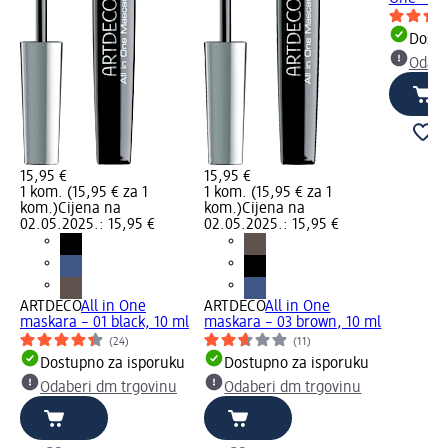
Dostu
Odabe
15,95 €
15,95 €
1 kom. (15,95 € za 1
1 kom. (15,95 € za 1
kom.)
Cijena na
kom.)
Cijena na
02.05.2025.: 15,95 €
02.05.2025.: 15,95 €
ARTDECO
All in One
ARTDECO
All in One
maskara – 01 black, 10 ml
maskara – 03 brown, 10 ml
(24)
(11)
Dostupno za isporuku
Dostupno za isporuku
Odaberi dm trgovinu
Odaberi dm trgovinu