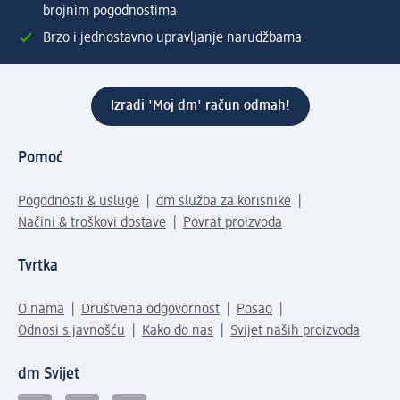
brojnim pogodnostima
Brzo i jednostavno upravljanje narudžbama
Izradi 'Moj dm' račun odmah!
Pomoć
Pogodnosti & usluge
dm služba za korisnike
Načini & troškovi dostave
Povrat proizvoda
Tvrtka
O nama
Društvena odgovornost
Posao
Odnosi s javnošću
Kako do nas
Svijet naših proizvoda
dm Svijet