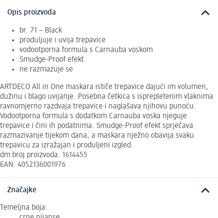
Opis proizvoda
br. 71 – Black
produljuje i uvija trepavice
vodootporna formula s Carnauba voskom
Smudge-Proof efekt
ne razmazuje se
ARTDECO All in One maskara ističe trepavice dajući im volumen,
dužinu i blago uvijanje. Posebna četkica s isprepletenim vlaknima
ravnomjerno razdvaja trepavice i naglašava njihovu punoću.
Vodootporna formula s dodatkom Carnauba voska njeguje
trepavice i čini ih podatnima. Smudge-Proof efekt sprječava
razmazivanje tijekom dana, a maskara nježno obavija svaku
trepavicu za izražajan i produljeni izgled.
dm broj proizvoda: 1614455
EAN: 4052136001976
Značajke
Temeljna boja:
crne nijanse