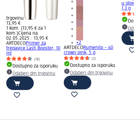
u olovci 
1,3 g
trgovinu
Dostu
13,95 €
1 kom. (13,95 € za 1
Odabe
kom.)
Cijena na
02.05.2025.: 13,95 €
+2
ARTDECO
Primer za
ARTDECO
Rumenilo – 40
trepavice Lash Booster, 10
crown pink, 5 g
ml
(3)
(18)
Dostupno za isporuku
Dostupno za isporuku
Odaberi dm trgovinu
Odaberi dm trgovinu