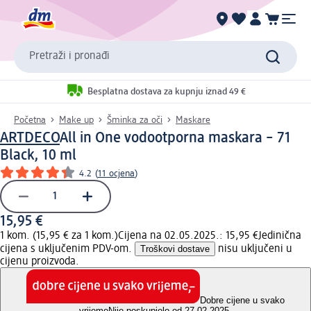
Pretraži i pronađi
Besplatna dostava za kupnju iznad 49 €
Početna
Make up
Šminka za oči
Maskare
ARTDECO
All in One vodootporna maskara – 71
Black, 10 ml
4.2
(
11 ocjena
)
15,95 €
1 kom. (15,95 € za 1 kom.)
Cijena na 02.05.2025.: 15,95 €
Jedinična
cijena s uključenim PDV-om.
Troškovi dostave
nisu uključeni u
cijenu proizvoda.
Dobre cijene u svako
vrijeme
Nije poskupjelo od 27.02.2025.