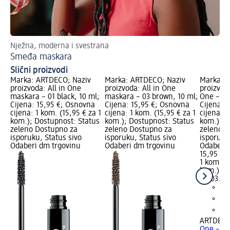
Nježna, moderna i svestrana
No
Smeđa maskara
Ma
Slični proizvodi
Marka: ARTDECO; Naziv
Marka: ARTDECO; Naziv
Marka: 
proizvoda: All in One
proizvoda: All in One
proizvod
maskara – 01 black, 10 ml;
maskara – 03 brown, 10 ml;
One – 05
Cijena: 15,95 €; Osnovna
Cijena: 15,95 €; Osnovna
Cijena: 
cijena: 1 kom. (15,95 € za 1
cijena: 1 kom. (15,95 € za 1
cijena: 1
kom.); Dostupnost: Status
kom.); Dostupnost: Status
kom.); D
zeleno Dostupno za
zeleno Dostupno za
zeleno D
isporuku, Status sivo
isporuku, Status sivo
isporuku
Odaberi dm trgovinu
Odaberi dm trgovinu
Odaberi 
15,95 €
1 kom. (1
kom.)
Cij
06.03.20
ARTDEC
One – 05