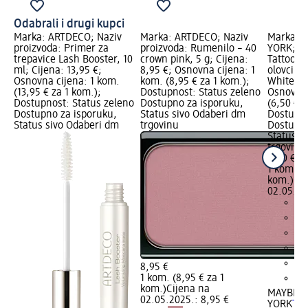
Odabrali i drugi kupci
Marka: ARTDECO; Naziv
Marka: ARTDECO; Naziv
Marka: 
proizvoda: Primer za
proizvoda: Rumenilo – 40
YORK; Na
trepavice Lash Booster, 10
crown pink, 5 g; Cijena:
Tattoo Li
ml; Cijena: 13,95 €;
8,95 €; Osnovna cijena: 1
olovci –
Osnovna cijena: 1 kom.
kom. (8,95 € za 1 kom.);
White, 1,
(13,95 € za 1 kom.);
Dostupnost: Status zeleno
Osnovna 
Dostupnost: Status zeleno
Dostupno za isporuku,
(6,50 € z
Dostupno za isporuku,
Status sivo Odaberi dm
Dostupno
Status sivo Odaberi dm
trgovinu
Dostupno
Status s
trgovinu
6,50 €
1 kom. (6
kom.)
Cij
02.05.20
8,95 €
1 kom. (8,95 € za 1
kom.)
Cijena na
MAYBELL
02.05.2025.: 8,95 €
YORK
Tat