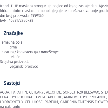
trend IT UP maskara omogućuje pogled od kojeg zastaje dah. Njezin
hidratantnim maslacem monoi njeguje te sprečava stvaranje grudi
dm broj proizvoda: 1559360
EAN: 4058172950728
Značajke
Temeljna boja:
crna
Tekstura / konzistencija / nanošenje:
tekuće
Svojstva proizvoda:
veganski proizvod
Sastojci
AQUA, PARAFFIN, CETEARYL ALCOHOL, SORBETH-20 BEESWAX, STEA
CERA, HYDROGENATED VEGETABLE OIL, AMINOMETHYL PROPANOL, 
HYDROXYETHYLCELLULOSE, PARFUM, GARDENIA TAITENSIS FLOWER, LIN
na pakiranju.