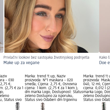
Privlačni lookovi bez sastojaka životinjskog podrijetla
Kako š
Make up za vegane
Doe e
Naziv
Marka: trend !t up; Naziv
Marka: trend !t 
ara – 030
proizvoda: N°1 maskara – 020
proizvoda: Mask
 2,75 €;
smeđa; Cijena: 2,75 €; Osnovna
040, 12 ml; Cije
m. (2,75 € za 1
cijena: 1 kom. (2,75 € za 1 kom.);
cijena: 0,012 l (
go;
dm marka Logo; Dostupnost: Status
marka Logo; Dos
zeleno
zeleno Dostupno za isporuku,
zeleno Dostupno
, Status sivo
Status sivo Odaberi dm trgovinu
Status sivo Oda