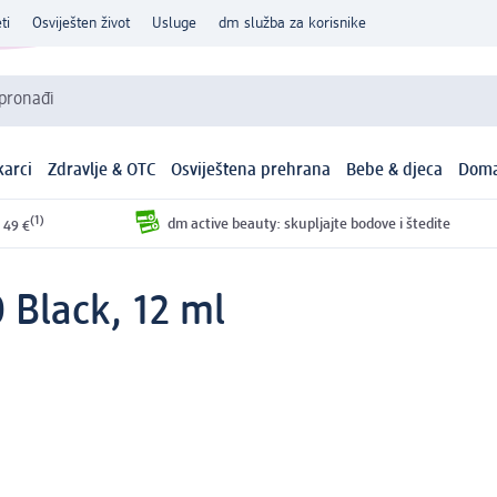
ti
Osviješten život
Usluge
dm služba za korisnike
 pronađi
arci
Zdravlje & OTC
Osviještena prehrana
Bebe & djeca
Doma
(1)
dm active beauty: skupljajte bodove i štedite
 49 €
 Black, 12 ml