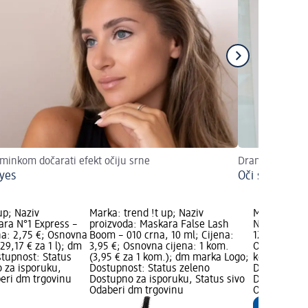
minkom dočarati efekt očiju srne
Dramatičan ma
yes
Oči sirene
up; Naziv
Marka: trend !t up; Naziv
Marka: alv
ara N°1 Express –
proizvoda: Maskara False Lash
Naziv proiz
na: 2,75 €; Osnovna
Boom – 010 crna, 10 ml; Cijena:
12 h – Black
229,17 € za 1 l); dm
3,95 €; Osnovna cijena: 1 kom.
Osnovna cije
tupnost: Status
(3,95 € za 1 kom.); dm marka Logo;
kom.); dm 
 za isporuku,
Dostupnost: Status zeleno
Dostupnost:
beri dm trgovinu
Dostupno za isporuku, Status sivo
Dostupno za
Odaberi dm trgovinu
Odaberi dm 