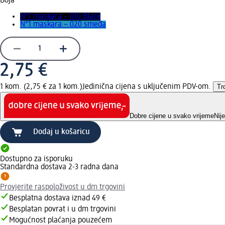
Boja
N°1 maskara – 010 Black
N°1 maskara – 020 smeđa
2,75 €
1 kom. (2,75 € za 1 kom.)
Jedinična cijena s uključenim PDV-om.
Tr
Dobre cijene u svako vrijeme
Nij
Dodaj u košaricu
Dostupno za isporuku
Standardna dostava 2-3 radna dana
Provjerite raspoloživost u dm trgovini
Besplatna dostava iznad 49 €
Besplatan povrat i u dm trgovini
Mogućnost plaćanja pouzećem