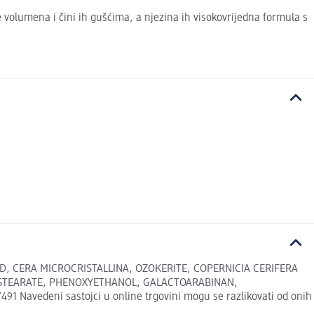
olumena i čini ih gušćima, a njezina ih visokovrijedna formula s
D, CERA MICROCRISTALLINA, OZOKERITE, COPERNICIA CERIFERA
 STEARATE, PHENOXYETHANOL, GALACTOARABINAN,
avedeni sastojci u online trgovini mogu se razlikovati od onih