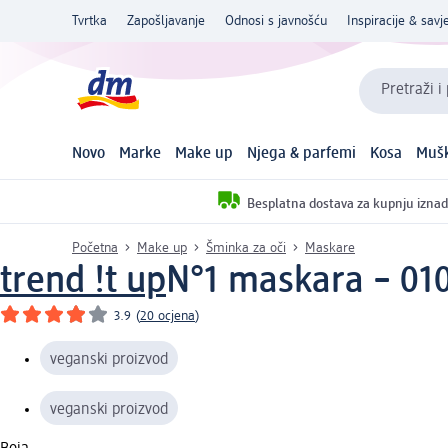
Tvrtka
Zapošljavanje
Odnosi s javnošću
Inspiracije & savje
Pretraži i
Novo
Marke
Make up
Njega & parfemi
Kosa
Mušk
Besplatna dostava za kupnju iznad
Početna
Make up
Šminka za oči
Maskare
trend !t up
N°1 maskara – 010
3.9
(
20 ocjena
)
veganski proizvod
veganski proizvod