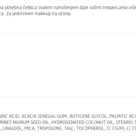
a posebna četkica svakim nanošenjem daje vašim trepavicama više v
ca. Za jedinstven makeup na očima.
RIC ACID, ACACIA SENEGAL GUM, BUTYLENE GLYCOL, PALMITIC ACI
RIBES NIGRUM SEED OIL, HYDROGENATED COCONUT OIL, STEARYL
ALOOL, MICA, TROPOLONE, TALC, TOCOPHEROL, CI 77499, CI 77491 N