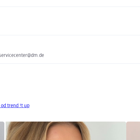
 servicecenter@dm.de
 od trend !t up