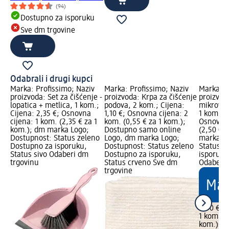
(94)
Dostupno za isporuku
Sve dm trgovine
Odabrali i drugi kupci
Marka: Profissimo; Naziv
Marka: Profissimo; Naziv
Marka: P
proizvoda: Set za čišćenje -
proizvoda: Krpa za čišćenje
proizvod
lopatica + metlica, 1 kom.;
podova, 2 kom.; Cijena:
mikrovla
Cijena: 2,35 €; Osnovna
1,10 €; Osnovna cijena: 2
1 kom.; C
cijena: 1 kom. (2,35 € za 1
kom. (0,55 € za 1 kom.);
Osnovna 
kom.); dm marka Logo;
Dostupno samo online
(2,50 € 
Dostupnost: Status zeleno
Logo, dm marka Logo;
marka Lo
Dostupno za isporuku,
Dostupnost: Status zeleno
Status z
Status sivo Odaberi dm
Dostupno za isporuku,
isporuku
trgovinu
Status crveno Sve dm
Odaberi 
trgovine
2,50 €
1 kom. (2
kom.)
Cij