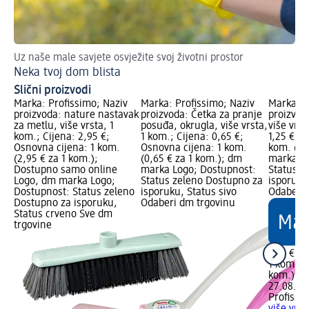
Uz naše male savjete osvježite svoj životni prostor
Ka
Neka tvoj dom blista
Pl
Slični proizvodi
Marka: Profissimo; Naziv
Marka: Profissimo; Naziv
Marka: P
proizvoda: nature nastavak
proizvoda: Četka za pranje
proizvod
za metlu, više vrsta, 1
posuđa, okrugla, više vrsta,
više vrst
kom.; Cijena: 2,95 €;
1 kom.; Cijena: 0,65 €;
1,25 €; O
Osnovna cijena: 1 kom.
Osnovna cijena: 1 kom.
kom. (1,
(2,95 € za 1 kom.);
(0,65 € za 1 kom.); dm
marka Lo
Dostupno samo online
marka Logo; Dostupnost:
Status z
Logo, dm marka Logo;
Status zeleno Dostupno za
isporuku
Dostupnost: Status zeleno
isporuku, Status sivo
Odaberi 
Dostupno za isporuku,
Odaberi dm trgovinu
Status crveno Sve dm
trgovine
1,25 €
1 kom. (1
kom.)
Cij
27.08.202
Profissi
više vrst