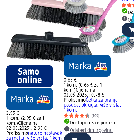
Dostu
Odabe
0,65 €
1 kom. (0,65 € za 1
kom.)
Cijena na
02.05.2025.: 0,78 €
Profissimo
Četka za pranje
posuđa, okrugla, više vrsta,
1 kom.
2,95 €
(105)
1 kom. (2,95 € za 1
Dostupno za isporuku
kom.)
Cijena na
02.05.2025.: 2,95 €
Odaberi dm trgovinu
Profissimo
nature nastavak
za metlu, više vrsta, 1 kom.