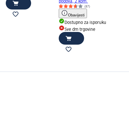
podova, 2 kom.
(87)
Obavijesti
Dostupno za isporuku
Sve dm trgovine