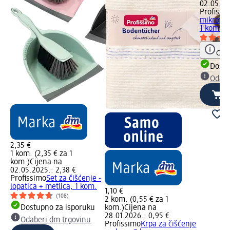
02.05.20
Profissi
mikrovla
1 kom.
Obav
Dostu
Odabe
2,35 €
1 kom. (2,35 € za 1
kom.)
Cijena na
02.05.2025.: 2,38 €
Profissimo
Set za čišćenje -
lopatica + metlica, 1 kom.
1,10 €
(108)
2 kom. (0,55 € za 1
Dostupno za isporuku
kom.)
Cijena na
28.01.2026.: 0,95 €
Odaberi dm trgovinu
Profissimo
Krpa za čišćenje