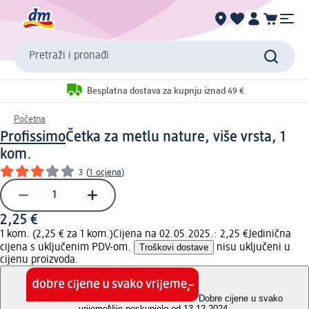
Pretraži i pronađi
Besplatna dostava za kupnju iznad 49 €
Početna
Profissimo
Četka za metlu nature, više vrsta, 1
kom.
3
(
1 ocjena
)
2,25 €
1 kom. (2,25 € za 1 kom.)
Cijena na 02.05.2025.: 2,25 €
Jedinična
cijena s uključenim PDV-om.
Troškovi dostave
nisu uključeni u
cijenu proizvoda.
Dobre cijene u svako
vrijeme
Nije poskupjelo od 13.12.2024.