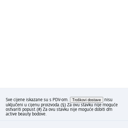
Sve cijene iskazane su s PDV-om.
Troškovi dostave
nisu
uključeni u cijenu proizvoda.
(§) Za ovu stavku nije moguće
ostvariti popust.
(#) Za ovu stavku nije moguće dobiti dm
active beauty bodove.