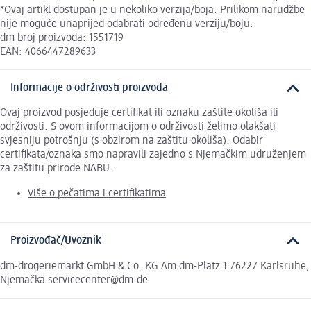
*Ovaj artikl dostupan je u nekoliko verzija/boja. Prilikom narudžbe
nije moguće unaprijed odabrati određenu verziju/boju.
dm broj proizvoda: 1551719
EAN: 4066447289633
Informacije o održivosti proizvoda
Ovaj proizvod posjeduje certifikat ili oznaku zaštite okoliša ili
održivosti. S ovom informacijom o održivosti želimo olakšati
svjesniju potrošnju (s obzirom na zaštitu okoliša). Odabir
certifikata/oznaka smo napravili zajedno s Njemačkim udruženjem
za zaštitu prirode NABU.
Više o pečatima i certifikatima
Proizvođač/Uvoznik
dm-drogeriemarkt GmbH & Co. KG Am dm-Platz 1 76227 Karlsruhe,
Njemačka servicecenter@dm.de