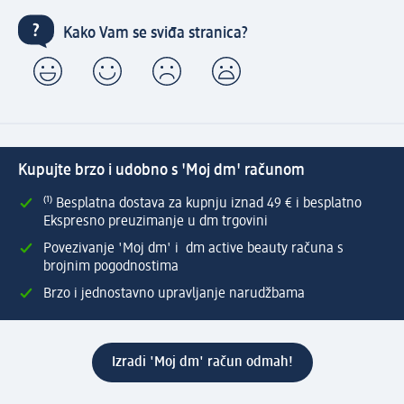
Kako Vam se sviđa stranica?
Kupujte brzo i udobno s 'Moj dm' računom
⁽¹⁾ Besplatna dostava za kupnju iznad 49 € i besplatno
Ekspresno preuzimanje u dm trgovini
Povezivanje 'Moj dm' i dm active beauty računa s
brojnim pogodnostima
Brzo i jednostavno upravljanje narudžbama
Izradi 'Moj dm' račun odmah!