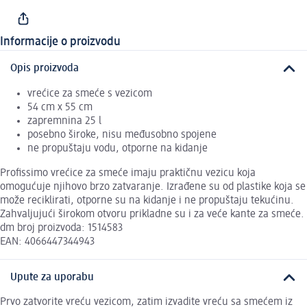
Informacije o proizvodu
Opis proizvoda
vrećice za smeće s vezicom
54 cm x 55 cm
zapremnina 25 l
posebno široke, nisu međusobno spojene
ne propuštaju vodu, otporne na kidanje
Profissimo vrećice za smeće imaju praktičnu vezicu koja
omogućuje njihovo brzo zatvaranje. Izrađene su od plastike koja se
može reciklirati, otporne su na kidanje i ne propuštaju tekućinu.
Zahvaljujući širokom otvoru prikladne su i za veće kante za smeće.
dm broj proizvoda: 1514583
EAN: 4066447344943
Upute za uporabu
Prvo zatvorite vreću vezicom, zatim izvadite vreću sa smećem iz