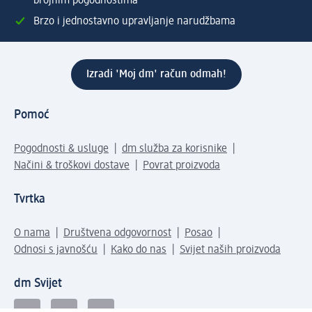
brojnim pogodnostima
Brzo i jednostavno upravljanje narudžbama
Izradi 'Moj dm' račun odmah!
Pomoć
Pogodnosti & usluge
dm služba za korisnike
Načini & troškovi dostave
Povrat proizvoda
Tvrtka
O nama
Društvena odgovornost
Posao
Odnosi s javnošću
Kako do nas
Svijet naših proizvoda
dm Svijet