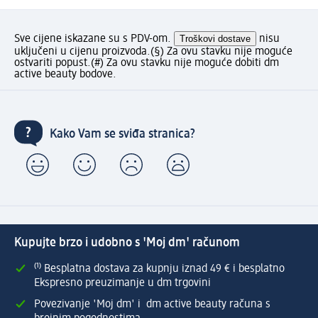
Sve cijene iskazane su s PDV-om.
Troškovi dostave
nisu
uključeni u cijenu proizvoda.
(§) Za ovu stavku nije moguće
ostvariti popust.
(#) Za ovu stavku nije moguće dobiti dm
active beauty bodove.
Kako Vam se sviđa stranica?
Kupujte brzo i udobno s 'Moj dm' računom
⁽¹⁾ Besplatna dostava za kupnju iznad 49 € i besplatno
Ekspresno preuzimanje u dm trgovini
Povezivanje 'Moj dm' i dm active beauty računa s