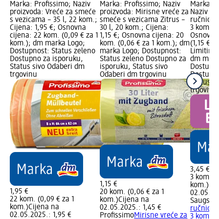
Marka: Profissimo; Naziv
Marka: Profissimo; Naziv
Marka: S
proizvoda: Vreće za smeće
proizvoda: Mirisne vreće za
Naziv pr
s vezicama – 35 l, 22 kom.;
smeće s vezicama Zitrus –
ručnici, 3
Cijena: 1,95 €; Osnovna
30 l, 20 kom.; Cijena:
3 kom.; C
cijena: 22 kom. (0,09 € za 1
1,15 €; Osnovna cijena: 20
Osnovna 
kom.); dm marka Logo;
kom. (0,06 € za 1 kom.); dm
(1,15 € z
Dostupnost: Status zeleno
marka Logo; Dostupnost:
Limitira
Dostupno za isporuku,
Status zeleno Dostupno za
dm mark
Status sivo Odaberi dm
isporuku, Status sivo
Dostupno
trgovinu
Odaberi dm trgovinu
Dostupno
Status s
trgovinu
3,45 €
3 kom. (1
1,15 €
kom.)
Cij
1,95 €
20 kom. (0,06 € za 1
02.05.20
22 kom. (0,09 € za 1
kom.)
Cijena na
Saugstar
kom.)
Cijena na
02.05.2025.: 1,45 €
ručnici, 3
02.05.2025.: 1,95 €
Profissimo
Mirisne vreće za
3 kom.