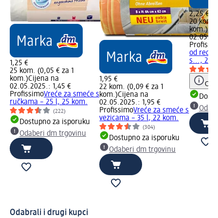
2,25 €
20 kom. (
kom.)
Cij
02.05.20
Profissi
od recikl
s..., 20 
1,25 €
25 kom. (0,05 € za 1
kom.)
Cijena na
1,95 €
Obav
02.05.2025.: 1,45 €
22 kom. (0,09 € za 1
Profissimo
Vreće za smeće s
kom.)
Cijena na
Dostu
ručkama – 25 l, 25 kom.
02.05.2025.: 1,95 €
Odabe
Profissimo
Vreće za smeće s
(222)
vezicama – 35 l, 22 kom.
Dostupno za isporuku
(304)
Odaberi dm trgovinu
Dostupno za isporuku
Odaberi dm trgovinu
Odabrali i drugi kupci