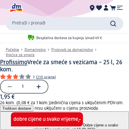
Pretraži i pronađi
Besplatna dostava za kupnju iznad 49 €
Početna
Domaćinstvo
Proizvodi za domaćinstvo
Vrećice za smeće
Profissimo
Vreće za smeće s vezicama – 25 l, 26
kom.
3
(
210 ocjena
)
1,95 €
26 kom. (0,08 € za 1 kom.)
Jedinična cijena s uključenim PDV-om.
Troškovi dostave
nisu uključeni u cijenu proizvoda.
Dobre cijene u svako