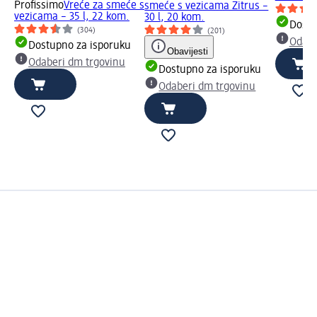
Profissimo
Vreće za smeće s
smeće s vezicama Zitrus –
vezicama – 35 l, 22 kom.
30 l, 20 kom.
Dostu
(304)
(201)
Odabe
Dostupno za isporuku
Obavijesti
Odaberi dm trgovinu
Dostupno za isporuku
Odaberi dm trgovinu