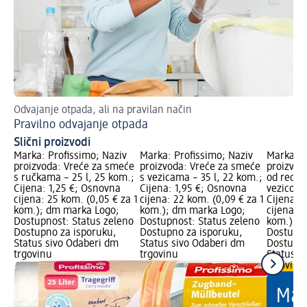
Odvajanje otpada, ali na pravilan način
Pravilno odvajanje otpada
Slični proizvodi
Marka: Profissimo; Naziv
Marka: Profissimo; Naziv
Marka: P
proizvoda: Vreće za smeće
proizvoda: Vreće za smeće
proizvod
s ručkama – 25 l, 25 kom.;
s vezicama – 35 l, 22 kom.;
od recikl
Cijena: 1,25 €; Osnovna
Cijena: 1,95 €; Osnovna
vezicom 
cijena: 25 kom. (0,05 € za 1
cijena: 22 kom. (0,09 € za 1
Cijena: 
kom.); dm marka Logo;
kom.); dm marka Logo;
cijena: 2
Dostupnost: Status zeleno
Dostupnost: Status zeleno
kom.); d
Dostupno za isporuku,
Dostupno za isporuku,
Dostupno
Status sivo Odaberi dm
Status sivo Odaberi dm
Dostupno
trgovinu
trgovinu
Status s
trgovinu