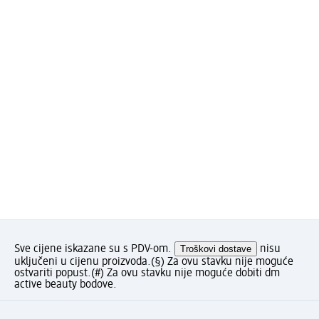
Sve cijene iskazane su s PDV-om.
Troškovi dostave
nisu
uključeni u cijenu proizvoda.
(§) Za ovu stavku nije moguće
ostvariti popust.
(#) Za ovu stavku nije moguće dobiti dm
active beauty bodove.