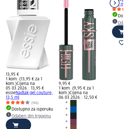
13,5 ml
Dostu
Odabe
13,95 €
1 kom. (13,95 € za 1
kom.)
Cijena na
9,95 €
05.03.2026.: 13,95 €
1 kom. (9,95 € za 1
essie
Nadlak gel couture,
kom.)
Cijena na
13,5 ml
06.03.2026.: 12,50 €
(132)
Dostupno za isporuku
Odaberi dm trgovinu