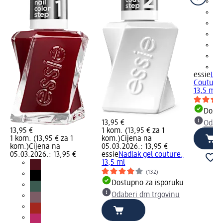
+1
essie
Lak
Couture –
13,5 ml
Dostu
13,95 €
Odabe
13,95 €
1 kom. (13,95 € za 1
1 kom. (13,95 € za 1
kom.)
Cijena na
kom.)
Cijena na
05.03.2026.: 13,95 €
05.03.2026.: 13,95 €
essie
Nadlak gel couture,
13,5 ml
(132)
Dostupno za isporuku
Odaberi dm trgovinu