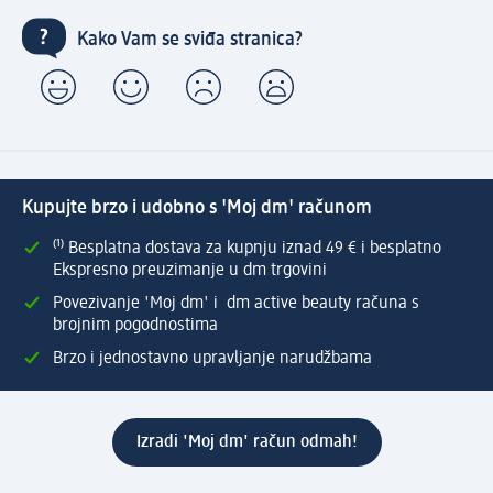
Kako Vam se sviđa stranica?
Kupujte brzo i udobno s 'Moj dm' računom
⁽¹⁾ Besplatna dostava za kupnju iznad 49 € i besplatno
Ekspresno preuzimanje u dm trgovini
Povezivanje 'Moj dm' i dm active beauty računa s
brojnim pogodnostima
Brzo i jednostavno upravljanje narudžbama
Izradi 'Moj dm' račun odmah!