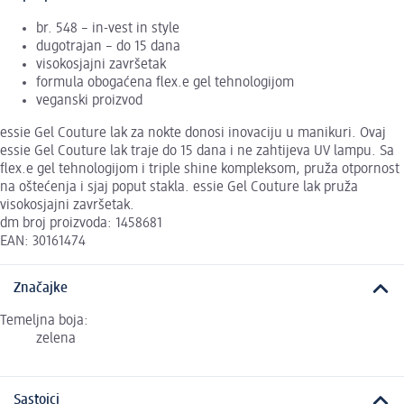
br. 548 – in-vest in style
dugotrajan – do 15 dana
visokosjajni završetak
formula obogaćena flex.e gel tehnologijom
veganski proizvod
essie Gel Couture lak za nokte donosi inovaciju u manikuri. Ovaj
essie Gel Couture lak traje do 15 dana i ne zahtijeva UV lampu. Sa
flex.e gel tehnologijom i triple shine kompleksom, pruža otpornost
na oštećenja i sjaj poput stakla. essie Gel Couture lak pruža
visokosjajni završetak.
dm broj proizvoda: 1458681
EAN: 30161474
Značajke
Temeljna boja:
zelena
Sastojci