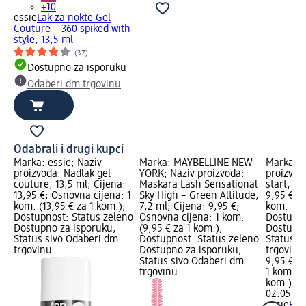
+10
essie
Lak za nokte Gel
Couture – 360 spiked with
style, 13,5 ml
(37)
Dostupno za isporuku
Odaberi dm trgovinu
Odabrali i drugi kupci
Marka: essie; Naziv
Marka: MAYBELLINE NEW
Marka: e
proizvoda: Nadlak gel
YORK; Naziv proizvoda:
proizvod
couture, 13,5 ml; Cijena:
Maskara Lash Sensational
start, 13
13,95 €; Osnovna cijena: 1
Sky High – Green Altitude,
9,95 €; 
kom. (13,95 € za 1 kom.);
7,2 ml; Cijena: 9,95 €;
kom. (9,
Dostupnost: Status zeleno
Osnovna cijena: 1 kom.
Dostupno
Dostupno za isporuku,
(9,95 € za 1 kom.);
Dostupno
Status sivo Odaberi dm
Dostupnost: Status zeleno
Status s
trgovinu
Dostupno za isporuku,
trgovinu
Status sivo Odaberi dm
9,95 €
trgovinu
1 kom. (9
kom.)
Cij
02.05.20
essie
Baz