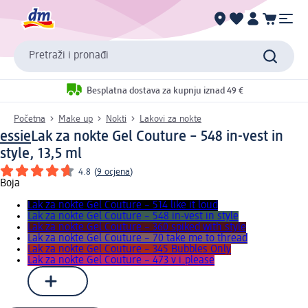
Pretraži i pronađi
Besplatna dostava za kupnju iznad 49 €
Početna
Make up
Nokti
Lakovi za nokte
essie
Lak za nokte Gel Couture – 548 in-vest in
style, 13,5 ml
4.8
(
9 ocjena
)
Boja
Lak za nokte Gel Couture – 514 like it loud
Lak za nokte Gel Couture – 548 in-vest in style
Lak za nokte Gel Couture – 360 spiked with style
Lak za nokte Gel Couture – 70 take me to thread
Lak za nokte Gel Couture – 345 Bubbles Only
Lak za nokte Gel Couture – 473 v.i.please