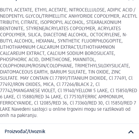
BUTYL ACETATE, ETHYL ACETATE, NITROCELLULOSE, ADIPIC ACID /
NEOPENTYL GLYCOL/TRIMELLITIC ANHYDRIDE COPOLYMER, ACETYL
TRIBUTYL CITRATE, ISOPROPYL ALCOHOL, STEARALKONIUM
BENTONITE, STYRENE/ACRYLATES COPOLYMER, ACRYLATES
COPOLYMER, SILICA, DIACETONE ALCOHOL, OCTOCRYLENE, N-
BUTYL ALCOHOL, HEXANAL, SYNTHETIC FLUORPHLOGOPITE,
LITHOTHAMNIUM CALCARUM EXTRACT/LITHOTHAMNION
CALCAREUM EXTRACT, CALCIUM SODIUM BOROSILICATE,
PHOSPHORIC ACID, DIMETHICONE, MANNITOL,
COLOPHONIUM/ROSIN/COLOPHANE, TRIMETHYLSILOXYSILICATE,
DIATOMACEOUS EARTH, BARIUM SULFATE, TIN OXIDE, ZINC
SULFATE. MAY CONTAIN Cl 77891/TITANIUM DIOXIDE, Cl 77491, Cl
77492/IRON OXIDES, MICA, Cl 77266/BLACK 2, Cl
77742/MANGANESE VIOLET, Cl 19140/YELLOW 5 LAKE, Cl 15850/RED
6 LAKE, Cl 15880/RED 34 LAKE, Cl 77510/FERRIC AMMONIUM,
FERROCYANIDE, Cl 12085/RED 36, Cl 73360/RED 30, Cl 15850/RED 7
LAKE Navedeni sastojci u online trgovini mogu se razlikovati od
onih na pakiranju.
Proizvođač/Uvoznik