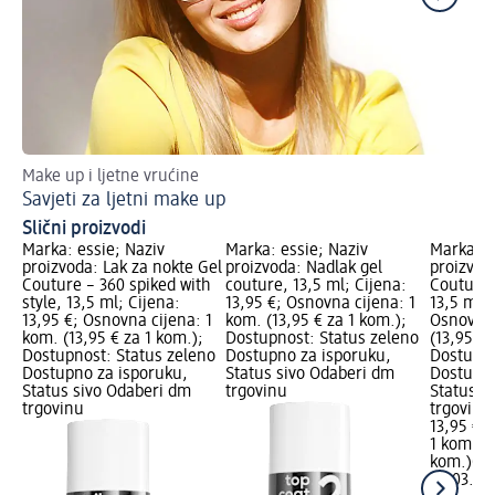
Make up i ljetne vrućine
Up
Savjeti za ljetni make up
Lj
Slični proizvodi
Marka: essie; Naziv
Marka: essie; Naziv
Marka: e
proizvoda: Lak za nokte Gel
proizvoda: Nadlak gel
proizvod
Couture – 360 spiked with
couture, 13,5 ml; Cijena:
Couture –
style, 13,5 ml; Cijena:
13,95 €; Osnovna cijena: 1
13,5 ml; 
13,95 €; Osnovna cijena: 1
kom. (13,95 € za 1 kom.);
Osnovna 
kom. (13,95 € za 1 kom.);
Dostupnost: Status zeleno
(13,95 € 
Dostupnost: Status zeleno
Dostupno za isporuku,
Dostupno
Dostupno za isporuku,
Status sivo Odaberi dm
Dostupno
Status sivo Odaberi dm
trgovinu
Status s
trgovinu
trgovinu
13,95 €
1 kom. (1
kom.)
Cij
07.03.20