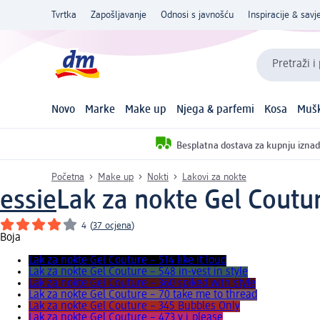
Tvrtka
Zapošljavanje
Odnosi s javnošću
Inspiracije & savje
Pretraži i
Novo
Marke
Make up
Njega & parfemi
Kosa
Mušk
Besplatna dostava za kupnju iznad
Početna
Make up
Nokti
Lakovi za nokte
essie
Lak za nokte Gel Coutur
4
(
37 ocjena
)
Boja
Lak za nokte Gel Couture – 514 like it loud
Lak za nokte Gel Couture – 548 in-vest in style
Lak za nokte Gel Couture – 360 spiked with style
Lak za nokte Gel Couture – 70 take me to thread
Lak za nokte Gel Couture – 345 Bubbles Only
Lak za nokte Gel Couture – 473 v.i.please