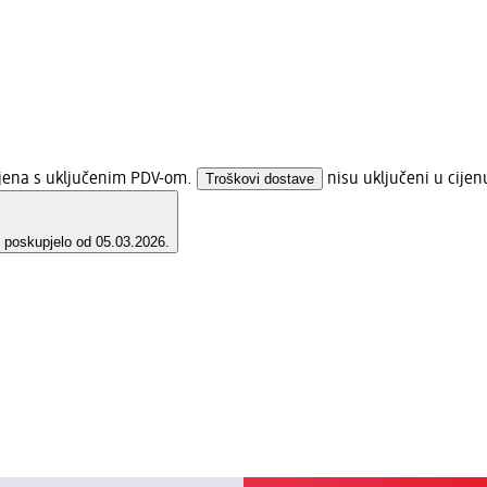
ijena s uključenim PDV-om.
Troškovi dostave
nisu uključeni u cijen
e poskupjelo od 05.03.2026.