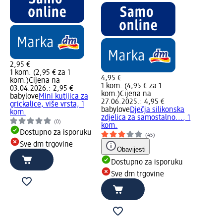
2,95 €
1 kom. (2,95 € za 1
4,95 €
kom.)
Cijena na
1 kom. (4,95 € za 1
03.04.2026.: 2,95 €
kom.)
Cijena na
babylove
Mini kutijica za
27.06.2025.: 4,95 €
grickalice, više vrsta, 1
babylove
Dječja silikonska
kom.
zdjelica za samostalno..., 1
(0)
kom.
Dostupno za isporuku
(45)
Sve dm trgovine
Obavijesti
Dostupno za isporuku
Sve dm trgovine