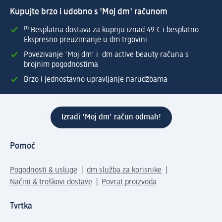
Kupujte brzo i udobno s 'Moj dm' računom
⁽¹⁾ Besplatna dostava za kupnju iznad 49 € i besplatno
Ekspresno preuzimanje u dm trgovini
Povezivanje 'Moj dm' i dm active beauty računa s
brojnim pogodnostima
Brzo i jednostavno upravljanje narudžbama
Izradi 'Moj dm' račun odmah!
Pomoć
Pogodnosti & usluge
dm služba za korisnike
Načini & troškovi dostave
Povrat proizvoda
Tvrtka