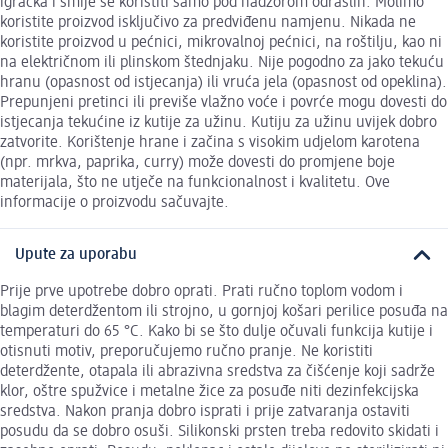
igračka i smije se koristiti samo pod nadzorom odraslih. Molimo
koristite proizvod isključivo za predviđenu namjenu. Nikada ne
koristite proizvod u pećnici, mikrovalnoj pećnici, na roštilju, kao ni
na električnom ili plinskom štednjaku. Nije pogodno za jako tekuću
hranu (opasnost od istjecanja) ili vruća jela (opasnost od opeklina).
Prepunjeni pretinci ili previše vlažno voće i povrće mogu dovesti do
istjecanja tekućine iz kutije za užinu. Kutiju za užinu uvijek dobro
zatvorite. Korištenje hrane i začina s visokim udjelom karotena
(npr. mrkva, paprika, curry) može dovesti do promjene boje
materijala, što ne utječe na funkcionalnost i kvalitetu. Ove
informacije o proizvodu sačuvajte.
Upute za uporabu
Prije prve upotrebe dobro oprati. Prati ručno toplom vodom i
blagim deterdžentom ili strojno, u gornjoj košari perilice posuđa na
temperaturi do 65 °C. Kako bi se što dulje očuvali funkcija kutije i
otisnuti motiv, preporučujemo ručno pranje. Ne koristiti
deterdžente, otapala ili abrazivna sredstva za čišćenje koji sadrže
klor, oštre spužvice i metalne žice za posuđe niti dezinfekcijska
sredstva. Nakon pranja dobro isprati i prije zatvaranja ostaviti
posudu da se dobro osuši. Silikonski prsten treba redovito skidati i