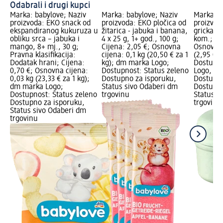
Odabrali i drugi kupci
Marka: babylove; Naziv
Marka: babylove; Naziv
Marka: b
proizvoda: EKO snack od
proizvoda: EKO pločica od
proizvoda
ekspandiranog kukuruza u
žitarica - jabuka i banana,
grickalic
obliku srca – jabuka i
4 x 25 g, 1+ god., 100 g;
kom.; Ci
mango, 8+ mj., 30 g;
Cijena: 2,05 €; Osnovna
Osnovna 
Pravna klasifikacija:
cijena: 0,1 kg (20,50 € za 1
(2,95 € z
Dodatak hrani; Cijena:
kg); dm marka Logo;
Dostupn
0,70 €; Osnovna cijena:
Dostupnost: Status zeleno
Logo, dm
0,03 kg (23,33 € za 1 kg);
Dostupno za isporuku,
Dostupno
dm marka Logo;
Status sivo Odaberi dm
Dostupno
Dostupnost: Status zeleno
trgovinu
Status c
Dostupno za isporuku,
trgovine
Status sivo Odaberi dm
trgovinu