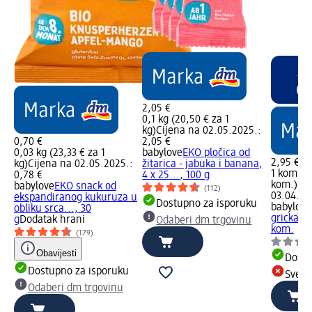
2,05 €
0,1 kg (20,50 € za 1
kg)
Cijena na 02.05.2025.:
0,70 €
2,05 €
0,03 kg (23,33 € za 1
babylove
EKO pločica od
2,95 €
kg)
Cijena na 02.05.2025.:
žitarica - jabuka i banana,
1 kom. (2
0,78 €
4 x 25..., 100 g
kom.)
Cij
babylove
EKO snack od
(112)
03.04.20
ekspandiranog kukuruza u
Dostupno za isporuku
babylove
obliku srca..., 30
grickalic
g
Dodatak hrani
Odaberi dm trgovinu
kom.
(179)
Obavijesti
Dostu
Dostupno za isporuku
Sve d
Odaberi dm trgovinu