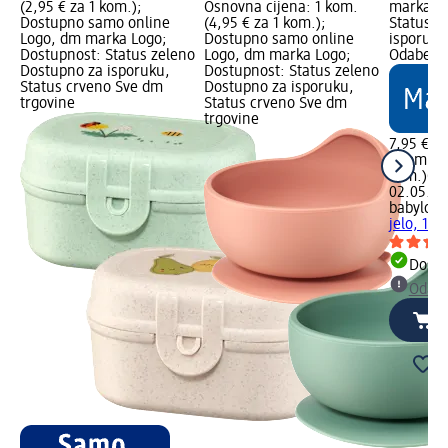
(2,95 € za 1 kom.);
Osnovna cijena: 1 kom.
marka Lo
Dostupno samo online
(4,95 € za 1 kom.);
Status z
Logo, dm marka Logo;
Dostupno samo online
isporuku
Dostupnost: Status zeleno
Logo, dm marka Logo;
Odaberi 
Dostupno za isporuku,
Dostupnost: Status zeleno
Status crveno Sve dm
Dostupno za isporuku,
trgovine
Status crveno Sve dm
trgovine
7,95 €
1 kom. (7
kom.)
Cij
02.05.20
babylove
jelo, 1 k
Dostu
Odabe