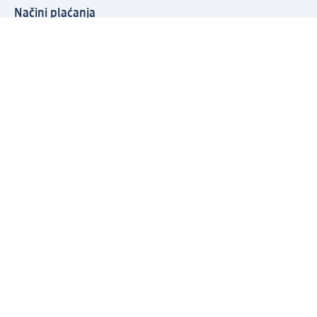
Načini plaćanja
Povežite se s nama