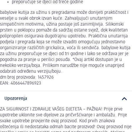
preporučuje se djeci od treće godine
babylove kutija za užinu s pregradama može donijeti praktičnost i
veselje u svaki obrok izvan kuće. Zahvaljujući unutarnjim
simpatičnim motivima, užina postaje još zanimljivija. Silikonski
prsten u poklopcu pomaže da sadržaj ostane svjež, dok kvalitetan
polipropilen osigurava dugotrajnu upotrebu. Praktična unutarnja
podjela i pregrada koja se može izvaditi omogućuju jednostavno
organiziranje različitih grickalica, voća ili sendviča. babylove kutija
za užinu preporučuje se djeci od tri godine i lako se održava jer je
pogodna za pranje u perilici posuđa. *Ovaj artikl dostupan je u
nekoliko verzija/boja. Prilikom narudžbe nije moguće unaprijed
odabrati određenu verziju/boju.
dm broj proizvoda: 1457926
EAN: 4066447896923
Upozorenja
ZA SIGURNOST I ZDRAVLJE VAŠEG DJETETA – PAŽNJA! Prije prve
upotrebe uklonite sve dijelove za pričvršćivanje i ambalažu. Prije
svake upotrebe provjerite ovaj proizvod. Kod prvih znakova
oštećenja ili nedostataka odmah bacite proizvod! Ovaj proizvod nije