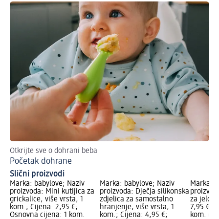
Otkrijte sve o dohrani beba
Početak dohrane
Slični proizvodi
Marka: babylove; Naziv
Marka: babylove; Naziv
Marka: b
proizvoda: Mini kutijica za
proizvoda: Dječja silikonska
proizvoda
grickalice, više vrsta, 1
zdjelica za samostalno
za jelo, 
kom.; Cijena: 2,95 €;
hranjenje, više vrsta, 1
7,95 €; 
Osnovna cijena: 1 kom.
kom.; Cijena: 4,95 €;
kom. (7,