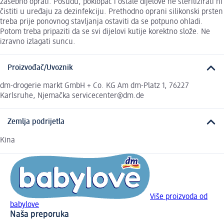
zasebno oprati. Posudu, poklopac i ostale dijelove ne sterilizirati ni
čistiti u uređaju za dezinfekciju. Prethodno oprani silikonski prsten
treba prije ponovnog stavljanja ostaviti da se potpuno ohladi.
Potom treba pripaziti da se svi dijelovi kutije korektno slože. Ne
izravno izlagati suncu.
Proizvođač/Uvoznik
dm-drogerie markt GmbH + Co. KG Am dm-Platz 1, 76227
Karlsruhe, Njemačka servicecenter@dm.de
Zemlja podrijetla
Kina
Više proizvoda od
babylove
Naša preporuka