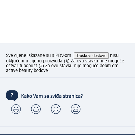
Sve cijene iskazane su s PDV-om.
Troškovi dostave
nisu
uključeni u cijenu proizvoda.
(§) Za ovu stavku nije moguće
ostvariti popust.
(#) Za ovu stavku nije moguće dobiti dm
active beauty bodove.
Kako Vam se sviđa stranica?