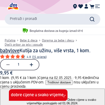
Pretraži i pronađi
Besplatna dostava za kupnju iznad 49 €
Početna
Bebe & djeca
Oprema za bebe i djecu
Dječji pribor za jelo i posuđe
babylove
Kutija za užinu, više vrsta, 1 kom.
4.8
(
15 ocjena
)
9,95 €
1 kom. (9,95 € za 1 kom.)
Cijena na 02.05.2025.: 9,95 €
Jedinična
cijena s uključenim PDV-om.
Troškovi dostave
nisu uključeni u
cijenu proizvoda.
Dobre cijene u svako
vrijeme
Nije poskupjelo od 01.06.2024.