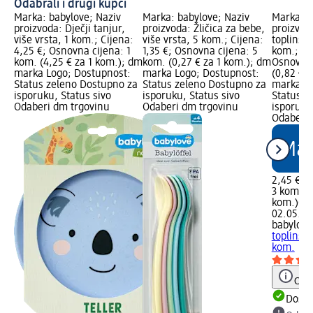
Odabrali i drugi kupci
Marka: babylove; Naziv
Marka: babylove; Naziv
Marka: b
proizvoda: Dječji tanjur,
proizvoda: Žličica za bebe,
proizvoda
više vrsta, 1 kom.; Cijena:
više vrsta, 5 kom.; Cijena:
toplinsk
4,25 €; Osnovna cijena: 1
1,35 €; Osnovna cijena: 5
kom.; Ci
kom. (4,25 € za 1 kom.); dm
kom. (0,27 € za 1 kom.); dm
Osnovna 
marka Logo; Dostupnost:
marka Logo; Dostupnost:
(0,82 € 
Status zeleno Dostupno za
Status zeleno Dostupno za
marka Lo
isporuku, Status sivo
isporuku, Status sivo
Status z
Odaberi dm trgovinu
Odaberi dm trgovinu
isporuku
Odaberi 
2,45 €
3 kom. (0
kom.)
Cij
02.05.20
babylove
toplinsk
kom.
Obav
Dostu