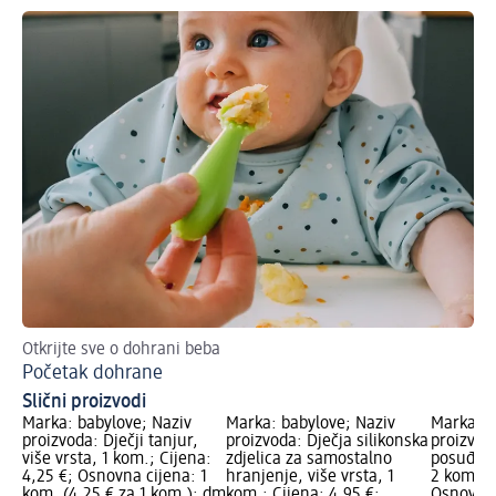
Otkrijte sve o dohrani beba
Početak dohrane
Slični proizvodi
Marka: babylove; Naziv
Marka: babylove; Naziv
Marka: b
proizvoda: Dječji tanjur,
proizvoda: Dječja silikonska
proizvoda
više vrsta, 1 kom.; Cijena:
zdjelica za samostalno
posuđa za
4,25 €; Osnovna cijena: 1
hranjenje, više vrsta, 1
2 kom.; C
kom. (4,25 € za 1 kom.); dm
kom.; Cijena: 4,95 €;
Osnovna 