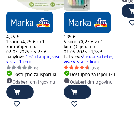
Odabe
4,25 €
1,35 €
1 kom. (4,25 € za 1
5 kom. (0,27 € za 1
kom.)
Cijena na
kom.)
Cijena na
02.05.2025.: 4,25 €
02.05.2025.: 1,35 €
babylove
Dječji tanjur, više
babylove
Žličica za bebe,
vrsta, 1 kom.
više vrsta, 5 kom.
(0)
(154)
Dostupno za isporuku
Dostupno za isporuku
Odaberi dm trgovinu
Odaberi dm trgovinu