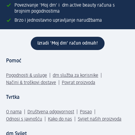
Povezivanje 'Moj dm' i dm active beauty računa s
brojnim pogodnostima
Brzo i jednostavno upravljanje narudžbama
Izradi 'Moj dm' račun odmah!
Pomoć
Pogodnosti & usluge
dm služba za korisnike
Načini & troškovi dostave
Povrat proizvoda
Tvrtka
O nama
Društvena odgovornost
Posao
Odnosi s javnošću
Kako do nas
Svijet naših proizvoda
dm Svijet