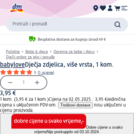
Pretraži i pronađi
Besplatna dostava za kupnju iznad 49 €
Početna
Bebe & djeca
Oprema za bebe i djecu
Dječji pribor za jelo i posuđe
babylove
Dječja zdjelica, više vrsta, 1 kom.
5
(
1 ocjena
)
3,95 €
1 kom. (3,95 € za 1 kom.)
Cijena na 02.05.2025.: 3,95 €
Jedinična
cijena s uključenim PDV-om.
Troškovi dostave
nisu uključeni u
cijenu proizvoda.
Dobre cijene u svako
vrijeme
Nije poskupjelo od 03.10.2024.