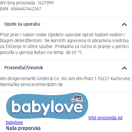
dm broj proizvoda: 1427099
EAN: 4066447442267
Upute za uporabu
Prije prve i nakon svake sljedeće uporabe oprati toplom vodom i
blagim deterdžentom. Ne koristiti agresivna ili abrazivna sredstva
za čišćenje ni oštre spužve. Prikladno za ručno ili pranje u perilici
posuđa u gornjoj košari na temp. do 65 °C.
Proizvođač/Uvoznik
dm-drogeriemarkt GmbH & Co. KG Am dm-Platz 1 76227 Karlsruhe,
Njemačka servicecenter@dm.de
Više proizvoda od
babylove
Naša preporuka