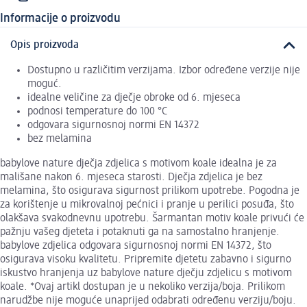
Informacije o proizvodu
Opis proizvoda
Dostupno u različitim verzijama. Izbor određene verzije nije
moguć.
idealne veličine za dječje obroke od 6. mjeseca
podnosi temperature do 100 °C
odgovara sigurnosnoj normi EN 14372
bez melamina
babylove nature dječja zdjelica s motivom koale idealna je za
mališane nakon 6. mjeseca starosti. Dječja zdjelica je bez
melamina, što osigurava sigurnost prilikom upotrebe. Pogodna je
za korištenje u mikrovalnoj pećnici i pranje u perilici posuđa, što
olakšava svakodnevnu upotrebu. Šarmantan motiv koale privući će
pažnju vašeg djeteta i potaknuti ga na samostalno hranjenje.
babylove zdjelica odgovara sigurnosnoj normi EN 14372, što
osigurava visoku kvalitetu. Pripremite djetetu zabavno i sigurno
iskustvo hranjenja uz babylove nature dječju zdjelicu s motivom
koale. *Ovaj artikl dostupan je u nekoliko verzija/boja. Prilikom
narudžbe nije moguće unaprijed odabrati određenu verziju/boju.