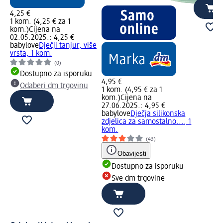
4,25 €
1 kom. (4,25 € za 1
kom.)
Cijena na
02.05.2025.: 4,25 €
babylove
Dječji tanjur, više
vrsta, 1 kom.
(0)
Dostupno za isporuku
4,95 €
Odaberi dm trgovinu
1 kom. (4,95 € za 1
kom.)
Cijena na
27.06.2025.: 4,95 €
babylove
Dječja silikonska
zdjelica za samostalno..., 1
kom.
(43)
Obavijesti
Dostupno za isporuku
Sve dm trgovine