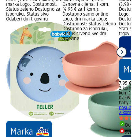
marka Logo; Dostupnost:
Osnovna cijena: 1 kom.
(3,98 € z
Status zeleno Dostupno za
(4,95 € za 1 kom.);
Dostupn
isporuku, Status sivo
Dostupno samo online
Logo, dm
Odaberi dm trgovinu
Logo, dm marka Logo;
Dostupno
Dostupnost: Status zeleno
Dostupno
Dostupno za isporuku,
Status c
Status crveno Sve dm
trgovine
trgovine
7,95 €
2 kom. (3
kom.)
Cij
02.05.20
babylove
posuđa za
2 kom.
Dostu
Sve d