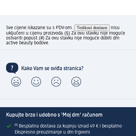
Sve cijene iskazane su s PDV-om.
Troškovi dostave
nisu
uključeni u cijenu proizvoda.
(§) Za ovu stavku nije moguće
ostvariti popust.
(#) Za ovu stavku nije moguće dobiti dm
active beauty bodove.
Kako Vam se sviđa stranica?
Kupujte brzo i udobno s 'Moj dm' računom
⁽¹⁾ Besplatna dostava za kupnju iznad 49 € i besplatno
Ekspresno preuzimanje u dm trgovini