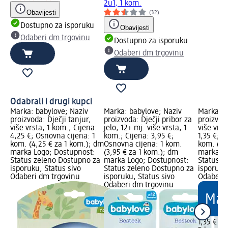
2u1, 1 kom.
Obavijesti
(32)
Dostupno za isporuku
Obavijesti
Odaberi dm trgovinu
Dostupno za isporuku
Odaberi dm trgovinu
Odabrali i drugi kupci
Marka: babylove; Naziv
Marka: babylove; Naziv
Marka: b
proizvoda: Dječji tanjur,
proizvoda: Dječji pribor za
proizvoda
više vrsta, 1 kom.; Cijena:
jelo, 12+ mj. više vrsta, 1
više vrst
4,25 €; Osnovna cijena: 1
kom.; Cijena: 3,95 €;
1,35 €; 
kom. (4,25 € za 1 kom.); dm
Osnovna cijena: 1 kom.
kom. (0,
marka Logo; Dostupnost:
(3,95 € za 1 kom.); dm
marka Lo
Status zeleno Dostupno za
marka Logo; Dostupnost:
Status z
isporuku, Status sivo
Status zeleno Dostupno za
isporuku
Odaberi dm trgovinu
isporuku, Status sivo
Odaberi 
Odaberi dm trgovinu
1,35 €