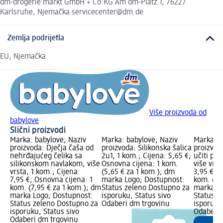
dm-drogerie markt GmbH + Co.KG Am dm-Platz 1, 76227
Karlsruhe, Njemačka servicecenter@dm.de
Zemlja podrijetla
EU, Njemačka
Više proizvoda od
babylove
Slični proizvodi
Marka: babylove; Naziv
Marka: babylove; Naziv
Marka: b
proizvoda: Dječja čaša od
proizvoda: Silikonska šalica
proizvod
nehrđajućeg čelika sa
2u1, 1 kom.; Cijena: 5,65 €;
učiti pit
silikonskom navlakom, više
Osnovna cijena: 1 kom.
više vrst
vrsta, 1 kom.; Cijena:
(5,65 € za 1 kom.); dm
3,95 €; 
7,95 €; Osnovna cijena: 1
marka Logo; Dostupnost:
kom. (3,
kom. (7,95 € za 1 kom.); dm
Status zeleno Dostupno za
marka Lo
marka Logo; Dostupnost:
isporuku, Status sivo
Status z
Status zeleno Dostupno za
Odaberi dm trgovinu
isporuku
isporuku, Status sivo
Odaberi 
Odaberi dm trgovinu