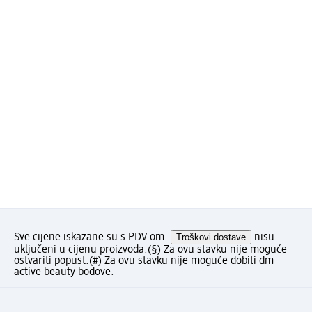
Sve cijene iskazane su s PDV-om.
Troškovi dostave
nisu
uključeni u cijenu proizvoda.
(§) Za ovu stavku nije moguće
ostvariti popust.
(#) Za ovu stavku nije moguće dobiti dm
active beauty bodove.