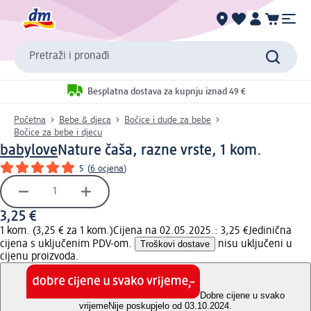
Pretraži i pronađi
Besplatna dostava za kupnju iznad 49 €
Početna
Bebe & djeca
Bočice i dude za bebe
Bočice za bebe i djecu
babylove
Nature čaša, razne vrste, 1 kom.
5
(
6 ocjena
)
3,25 €
1 kom. (3,25 € za 1 kom.)
Cijena na 02.05.2025.: 3,25 €
Jedinična
cijena s uključenim PDV-om.
Troškovi dostave
nisu uključeni u
cijenu proizvoda.
Dobre cijene u svako
vrijeme
Nije poskupjelo od 03.10.2024.