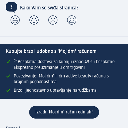
Kako Vam se sviđa stranica?
Kupujte brzo i udobno s 'Moj dm' računom
⁽¹⁾ Besplatna dostava za kupnju iznad 49 € i besplatno
Ekspresno preuzimanje u dm trgovini
Povezivanje 'Moj dm' i dm active beauty računa s
brojnim pogodnostima
Brzo i jednostavno upravljanje narudžbama
Izradi 'Moj dm' račun odmah!