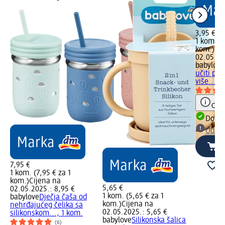
3,95 €
1 kom. (3
kom.)
Cij
02.05.20
babylove
učiti pit
više..., 
Obav
Dostu
Odabe
7,95 €
1 kom. (7,95 € za 1
kom.)
Cijena na
5,65 €
02.05.2025.: 8,95 €
1 kom. (5,65 € za 1
babylove
Dječja čaša od
kom.)
Cijena na
nehrđajućeg čelika sa
02.05.2025.: 5,65 €
silikonskom..., 1 kom.
babylove
Silikonska šalica
(6)