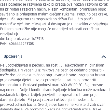
čaša posebno je razvijena kako bi pratila ovaj važan razvojni korak
na prirodan i razigran način. Njezin kompaktan, promišljen oblik
savršeno je prilagođen malim dječjim rukama. Potpuno bez drške,
djeca uče sigurno i samopouzdano držati čašu, što potiče
motoričke vještine. *Ovaj artikl dostupan je u nekoliko verzija/boja.
Prilikom narudžbe nije moguće unaprijed odabrati određenu
verziju/boju.
dm broj proizvoda: 1417518
EAN: 4066447923308
Upozorenja
Ne upotrebljavati u pećnici, na roštilju, električnom ni plinskom
štednjaku. Pri vađenju iz mikrovalne pećnice dodatno pripaziti -
može doći do mjestimičnog zagrijavanja hrane. Zagrijanu hranu
prije davanja djetetu uvijek promiješati i zatim joj provjeriti
temperaturu. Proizvod podnosi max. 600 W/100 °C. Sigurnosne
napomene: Dulje i kontinuirano ispijanje tekućina može uzrokovati
nastanak karijesa. Uvijek provjeriti temperaturu hrane prije
davanja djetetu. Pri prvoj naznaci oštećenja ili nedostatka,
proizvod odmah baciti. Sve dijelove koji se ne koriste držati izvan
dohvata djece. Za proizvod nikada ne pričvršćivati uzice, trake,