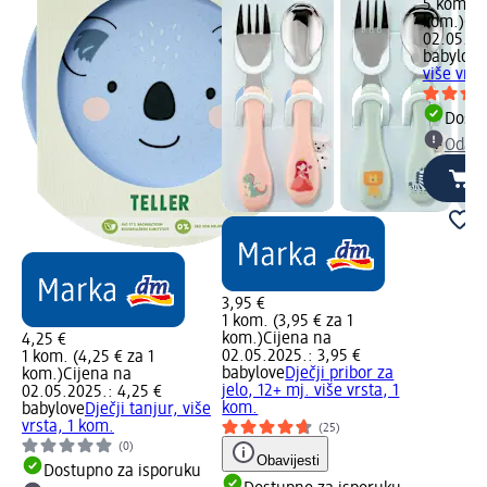
5 kom. (0
kom.)
Cij
02.05.202
babylove
više vrst
Dostu
Odabe
3,95 €
1 kom. (3,95 € za 1
kom.)
Cijena na
4,25 €
02.05.2025.: 3,95 €
1 kom. (4,25 € za 1
babylove
Dječji pribor za
kom.)
Cijena na
jelo, 12+ mj. više vrsta, 1
02.05.2025.: 4,25 €
kom.
babylove
Dječji tanjur, više
vrsta, 1 kom.
(25)
(0)
Obavijesti
Dostupno za isporuku