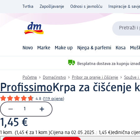
Tvrtka
Zapošljavanje
Odnosi s javnošću
Inspiracije & savje
Pretraži i
Novo
Marke
Make up
Njega & parfemi
Kosa
Mušk
Besplatna dostava za kupnju iznad
Početna
Domaćinstvo
Pribor za pranje i čišćenje
Spužve i
Profissimo
Krpa za čišćenje 
4.8
(
119 ocjena
)
1,45 €
1 kom. (1,45 € za 1 kom.)
Cijena na 02.05.2025.: 1,45 €
Jedinična cij