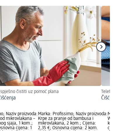
spješno čistiti uz pomoć plana
Telefon bez prl
čišćenja
Čišćenje mobi
o; Naziv proizvoda:
Marka: Profissimo; Naziv proizvoda:
Marka: Prof
 od mikrovlakana –
Krpe za pranje od bambusa i
WC garnitura
kog sjaja, 1 kom.;
mikrovlakana, 2 kom.; Cijena:
kom.; Cijen
Osnovna cijena: 1
2,35 €; Osnovna cijena: 2 kom.
cijena: 1 ko