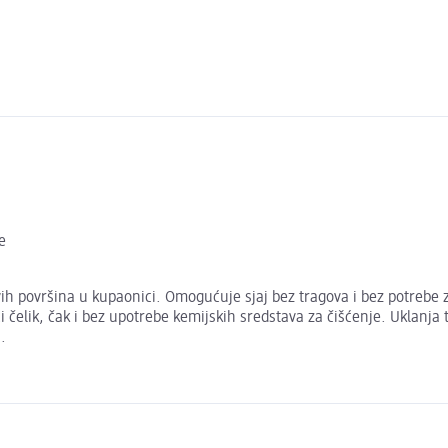
e
vih površina u kupaonici. Omogućuje sjaj bez tragova i bez potrebe 
jući čelik, čak i bez upotrebe kemijskih sredstava za čišćenje. Uklan
.