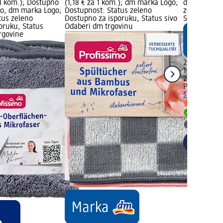
 1 kom.); Dostupno
(1,18 € za 1 kom.); dm marka Logo;
dm marka Lo
go, dm marka Logo;
Dostupnost: Status zeleno
zeleno Dost
tus zeleno
Dostupno za isporuku, Status sivo
Status sivo
oruku, Status
Odaberi dm trgovinu
rgovine
2,95 €
1 kom. (2,95
27.08.2025.
Profissimo
W
školjke, 1 k
Dostupno
Odaberi 