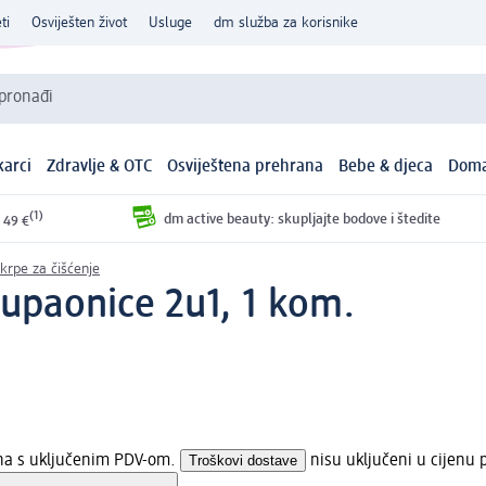
ti
Osviješten život
Usluge
dm služba za korisnike
 pronađi
arci
Zdravlje & OTC
Osviještena prehrana
Bebe & djeca
Doma
(1)
dm active beauty: skupljajte bodove i štedite
 49 €
 krpe za čišćenje
kupaonice 2u1, 1 kom.
ena s uključenim PDV-om.
Troškovi dostave
nisu uključeni u cijenu 