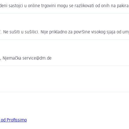
deni sastojci u online trgovini mogu se razlikovati od onih na pakira
. Ne sušiti u sušilici. Nije prikladno za površine visokog sjaja od um
e, Njemačka service@dm.de
 od Profissimo